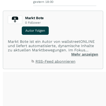
gestern 18:00
Markt Bote
0
Follower
Autor folgen
Markt Bote ist ein Autor von wallstreetONLINE
und liefert automatisierte, dynamische Inhalte
zu aktuellen Marktbewegungen. Im Fokus
stehen Tops und Flops, Branchentrends und
Mehr anzeigen
Impulse aus der Community. Ob Tech-Aktien,
RSS-Feed abonnieren
Rohstoffe oder Krypto – die Beiträge sind kurz,
prägnant und regen zur Diskussion an, sodass
Leser schnell einen Überblick gewinnen und
eigene Marktideen entwickeln können.