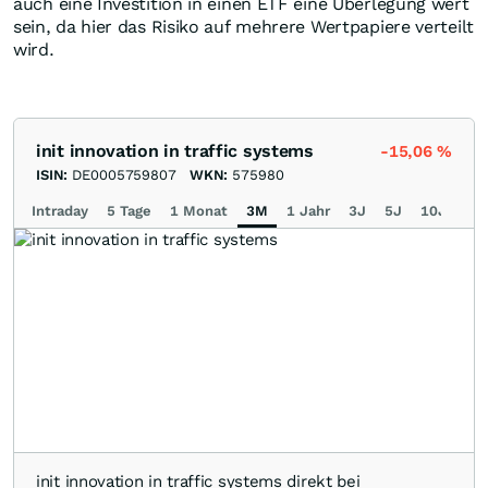
auch eine Investition in einen ETF eine Überlegung wert
sein, da hier das Risiko auf mehrere Wertpapiere verteilt
wird.
init innovation in traffic systems
-15,06
%
ISIN:
DE0005759807
WKN:
575980
Intraday
5 Tage
1 Monat
3M
1 Jahr
3J
5J
10J
Ma
init innovation in traffic systems direkt bei