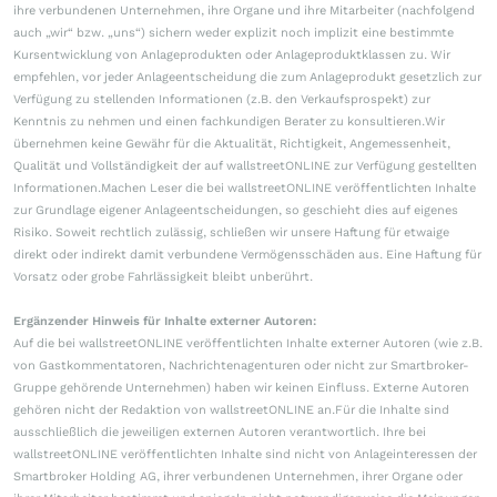
ihre verbundenen Unternehmen, ihre Organe und ihre Mitarbeiter (nachfolgend
auch „wir“ bzw. „uns“) sichern weder explizit noch implizit eine bestimmte
Kursentwicklung von Anlageprodukten oder Anlageproduktklassen zu. Wir
empfehlen, vor jeder Anlageentscheidung die zum Anlageprodukt gesetzlich zur
Verfügung zu stellenden Informationen (z.B. den Verkaufsprospekt) zur
Kenntnis zu nehmen und einen fachkundigen Berater zu konsultieren.Wir
übernehmen keine Gewähr für die Aktualität, Richtigkeit, Angemessenheit,
Qualität und Vollständigkeit der auf wallstreetONLINE zur Verfügung gestellten
Informationen.Machen Leser die bei wallstreetONLINE veröffentlichten Inhalte
zur Grundlage eigener Anlageentscheidungen, so geschieht dies auf eigenes
Risiko. Soweit rechtlich zulässig, schließen wir unsere Haftung für etwaige
direkt oder indirekt damit verbundene Vermögensschäden aus. Eine Haftung für
Vorsatz oder grobe Fahrlässigkeit bleibt unberührt.
Ergänzender Hinweis für Inhalte externer Autoren:
Auf die bei wallstreetONLINE veröffentlichten Inhalte externer Autoren (wie z.B.
von Gastkommentatoren, Nachrichtenagenturen oder nicht zur Smartbroker-
Gruppe gehörende Unternehmen) haben wir keinen Einfluss. Externe Autoren
gehören nicht der Redaktion von wallstreetONLINE an.Für die Inhalte sind
ausschließlich die jeweiligen externen Autoren verantwortlich. Ihre bei
wallstreetONLINE veröffentlichten Inhalte sind nicht von Anlageinteressen der
Smartbroker Holding AG, ihrer verbundenen Unternehmen, ihrer Organe oder