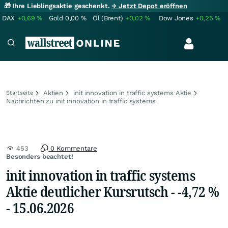
🎁 Ihre Lieblingsaktie geschenkt.
→ Jetzt Depot eröffnen
DAX
+0,69
%
Gold
0,00
%
Öl (Brent)
+0,02
%
Dow Jones
+0,25
%
Aktien
init innovation in traffic systems Aktie
Startseite
Nachrichten zu init innovation in traffic systems
453
0 Kommentare
Besonders beachtet!
init innovation in traffic systems
Aktie deutlicher Kursrutsch - -4,72 %
- 15.06.2026