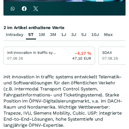
2 im Artikel enthaltene Werte
Intraday
5T
1M
3M
1J
3J
5J
10J
Max
init innovation in traffic systems
SDAX
-4,17
%
07.08.26
47,10
EUR
07.08.26
init innovation in traffic systems entwickelt Telematik-
und Softwarelösungen für den öffentlichen Verkehr
(z.B. Intermodal Transport Control System,
Fahrgastinformations- und Ticketingsysteme). Starke
Position im ÖPNV-Digitalisierungsmarkt, v.a. im DACH-
Raum und Nordamerika. Wichtige Wettbewerber:
Trapeze, IVU, Siemens Mobility, Cubic. USP: integrierte
End-to-End-Lösungen, hohe Systemtiefe und
langjährige ÖPNV-Expertise.