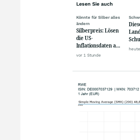
Lesen Sie auch
Könnte für Silber alles
Schwe
Dies
ändern
Silberpreis: Lösen
Land
die US-
Schu
Inflationsdaten am
vers
heute
Mittwoch eine
vor 1 Stunde
große Rallye aus?