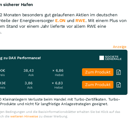
in sicherer Hafen
12 Monaten besonders gut gelaufenen Aktien im deutschen
teile der Energieversorger
E.ON
und
RWE
. Mit einem Plus von
em Stand vor einem Jahr lieferte vor allem RWE eine
.
Anzeige
ng zu DAX Performance!
00€
38,43
× 6,86
Zum Produkt
reis
Ask
Hebel
93€
3,86
× 6,83
Zum Produkt
reis
Ask
Hebel
0 Kleinanlegern Verluste beim Handel mit Turbo-Zertifikaten. Turbo-
e Produkte und nicht für langfristige Anlagestrategien geeignet.
en Bedingungen und die Basisinformationsblätter erhalten Sie bei Klick auf das
uch die
weiteren Hinweise
zu dieser Werbung.