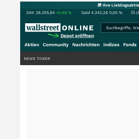
🎁 Ihre Lieblingsakt
DAX
26.355,84
+0,69
%
Gold
4.342,26
0,00
%
Öl (
Depot eröffnen
Aktien
Community
Nachrichten
Indizes
Fonds
NEWS TICKER