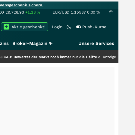
mensgeschenk sichern.
00
29.728,93
+1,18
%
EUR/USD
1,15587
0,00
%
Aktie geschenkt!
Login
Push-Kurse
zins
Broker-Magazin ✨
Unsere Services
tet der Markt noch immer nur die Hälfte der Story?
+++
Anzeige