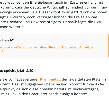
stetig wachsenden Energiebedarf auch im Zusammenhang mit
u kommt, dass die deutsche Wirtschaft zumindest vor dem Iran-
hwungs erkennen ließ. Dieser droht zwar jetzt durch die hohen
rgt zu werden, doch Versorger können die Preise an ihre
ihre Umsätze und Gewinne steigern. Deshalb legte die RWE-
chen weiter zu.
pot auch?
martbroker+-Depot und erhalten Sie zum Start einen Anteil der
 Euro.
 spricht jetzt dafür!
 sie vor Tagesverlierer
Rheinmetall
den zweitletzten Platz im
rozent. Das ist zugegeben überschaubar, kommt für die Aktie
eitpunkt, da sich diese ohnehin bereits im Rückwärtsgang
t mit Blick in den Chart jetzt beschleunigen könnte: