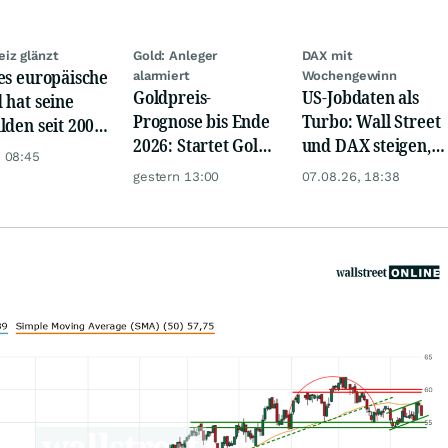
iz glänzt
Gold: Anleger
DAX mit
es europäische
alarmiert
Wochengewinn
Goldpreis-
US-Jobdaten als
 hat seine
Prognose bis Ende
Turbo: Wall Street
lden seit 2002
2026: Startet Gold
und DAX steigen,
iebenfacht
 08:45
jetzt eine neue
Gold glänzt
gestern 13:00
07.08.26, 18:38
Rallye?