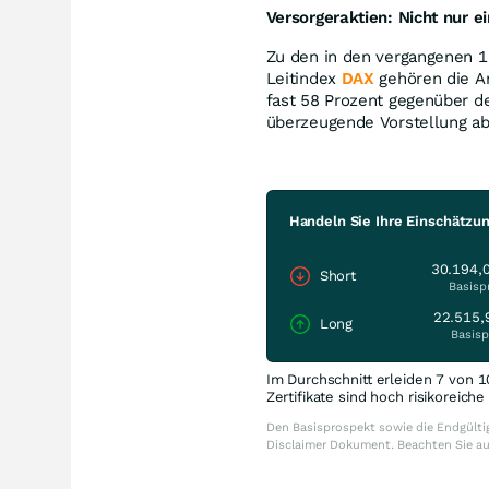
Versorgeraktien: Nicht nur e
Zu den in den vergangenen 
Leitindex
DAX
gehören die An
fast 58 Prozent gegenüber d
überzeugende Vorstellung ab
Handeln Sie Ihre Einschätzu
30.194,
Short
Basisp
22.515,
Long
Basisp
Im Durchschnitt erleiden 7 von 1
Zertifikate sind hoch risikoreich
Den Basisprospekt sowie die Endgültig
Disclaimer Dokument. Beachten Sie a