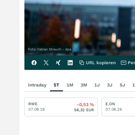
Foto: Fabian Strauch - dpa
URL kopieren
Per
Intraday
5T
1M
3M
1J
3J
5J
1
RWE
E.ON
-0,53
%
07.08.26
07.08.26
56,32
EUR