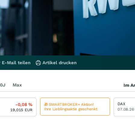
 E-Mail teilen
Artikel drucken
0J
Max
Im Ar
DAX
-0,08
%
🎁 SMARTBROKER+ Aktion!
Ihre Lieblingsaktie geschenkt
07.08.26
19,015
EUR