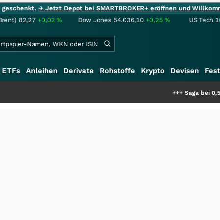
ie geschenkt.
→ Jetzt Depot bei SMARTBROKER+ eröffnen und Willkom
Brent)
82,27
+0,02
%
Dow Jones
54.036,10
+0,25
%
US Tech 1
ETFs
Anleihen
Derivate
Rohstoffe
Krypto
Devisen
Fest
+++
Saga bei 0,53 CAD: Bewer