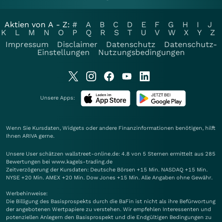
Aktien von A - Z:
#
A
B
C
D
E
F
G
H
I
J
K
L
M
N
O
P
Q
R
S
T
U
V
W
X
Y
Z
Impressum
Disclaimer
Datenschutz
Datenschutz-
Einstellungen
Nutzungsbedingungen
Unsere Apps:
Wenn Sie Kursdaten, Widgets oder andere Finanzinformationen benötigen, hilft
Ihnen
ARIVA
gerne.
Unsere User schätzen wallstreet-online.de: 4.8 von 5 Sternen ermittelt aus 285
Bewertungen bei www.kagels-trading.de
Zeitverzögerung der Kursdaten: Deutsche Börsen +15 Min. NASDAQ +15 Min.
NYSE +20 Min. AMEX +20 Min. Dow Jones +15 Min. Alle Angaben ohne Gewähr.
Werbehinweise:
Die Billigung des Basisprospekts durch die BaFin ist nicht als ihre Befürwortung
der angebotenen Wertpapiere zu verstehen. Wir empfehlen Interessenten und
potenziellen Anlegern den Basisprospekt und die Endgültigen Bedingungen zu