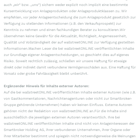
auch „wir“ bzw. „uns“) sichern weder explizit noch implizit eine bestimmte
Kursentwicklung von Anlageprodukten oder Anlageproduktklassen zu. Wir
empfehlen, vor jeder Anlageentscheidung die zum Anlageprodukt gesetzlich zur
Verfügung zu stellenden Informationen (z.B. den Verkaufsprospekt) zur
Kenntnis zu nehmen und einen fachkundigen Berater zu konsultieren.Wir
übernehmen keine Gewähr für die Aktualität, Richtigkeit, Angemessenheit,
Qualität und Vollständigkeit der auf wallstreetONLINE zur Verfügung gestellten
Informationen.Machen Leser die bei wallstreetONLINE veröffentlichten Inhalte
zur Grundlage eigener Anlageentscheidungen, so geschieht dies auf eigenes
Risiko. Soweit rechtlich zulässig, schließen wir unsere Haftung für etwaige
direkt oder indirekt damit verbundene Vermögensschäden aus. Eine Haftung für
Vorsatz oder grobe Fahrlässigkeit bleibt unberührt.
Ergänzender Hinweis für Inhalte externer Autoren:
Auf die bei wallstreetONLINE veröffentlichten Inhalte externer Autoren (wie z.B.
von Gastkommentatoren, Nachrichtenagenturen oder nicht zur Smartbroker-
Gruppe gehörende Unternehmen) haben wir keinen Einfluss. Externe Autoren
gehören nicht der Redaktion von wallstreetONLINE an.Für die Inhalte sind
ausschließlich die jeweiligen externen Autoren verantwortlich. Ihre bei
wallstreetONLINE veröffentlichten Inhalte sind nicht von Anlageinteressen der
Smartbroker Holding AG, ihrer verbundenen Unternehmen, ihrer Organe oder
ihrer Mitarbeiter bestimmt und spiegeln nicht notwendigerweise die Meinungen