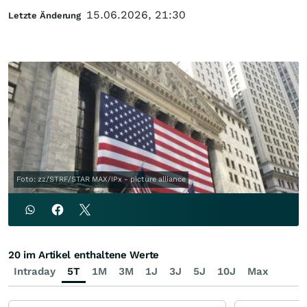
15.06.2026, 21:30
Letzte Änderung
Foto: zz/STRF/STAR MAX/IPx - picture alliance
20 im Artikel enthaltene Werte
Intraday
5T
1M
3M
1J
3J
5J
10J
Max