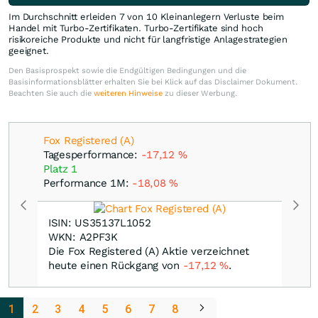
Im Durchschnitt erleiden 7 von 10 Kleinanlegern Verluste beim
Handel mit Turbo-Zertifikaten. Turbo-Zertifikate sind hoch
risikoreiche Produkte und nicht für langfristige Anlagestrategien
geeignet.
Den Basisprospekt sowie die Endgültigen Bedingungen und die
Basisinformationsblätter erhalten Sie bei Klick auf das Disclaimer Dokument.
Beachten Sie auch die
weiteren Hinweise
zu dieser Werbung.
Fox Registered (A)
Tagesperformance:
-17,12
%
Platz 1
Performance 1M:
-18,08
%
ISIN: US35137L1052
WKN: A2PF3K
Die Fox Registered (A) Aktie verzeichnet
heute einen Rückgang von
-17,12
%
.
1
2
3
4
5
6
7
8