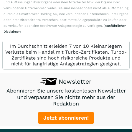
und Auffassungen ihrer Organe oder ihrer Mitarbeiter bzw. der Organe ihrer
verbundenen Unternehmen wider. Sie sind insbesondere nicht als Aufforderung
durch die Smartbroker Holding AG, ihre verbundenen Unternehmen, ihre Organe
oder ihrer Mitarbeiter zu verstehen, bestimmte Anlageprodukte zu kaufen oder
zu verkaufen oder eine bestimmte Anlagestrategie zu verfolgen. (
Ausführlicher
Disclaimer
)
Im Durchschnitt erleiden 7 von 10 Kleinanlegern
Verluste beim Handel mit Turbo-Zertifikaten. Turbo-
Zertifikate sind hoch risikoreiche Produkte und
nicht für langfristige Anlagestrategien geeignet.
Newsletter
Abonnieren Sie unsere kostenlosen Newsletter
und verpassen Sie nichts mehr aus der
Redaktion
Jetzt abonnieren!