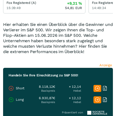
Fox Registered (A)
Fox Registered
+9,21
%
15:39:49
54,81
EUR
14:49:34
Hier erhalten Sie einen Überblick über die Gewinner und
Verlierer im S&P 500. Wir zeigen Ihnen die Top- und
Flop-Aktien am 15.06.2026 im S&P 500. Welche
Unternehmen haben besonders stark zugelegt und
welche mussten Verluste hinnehmen? Hier finden Sie
die extremen Performances im Überblick!
Anzeige
Handeln Sie Ihre Einschätzung zu S&P 500!
8.118,12€
× 12,14
Short
Basispreis
Hebel
6.930,87€
× 12,12
Long
Basispreis
Hebel
Präsentiert von