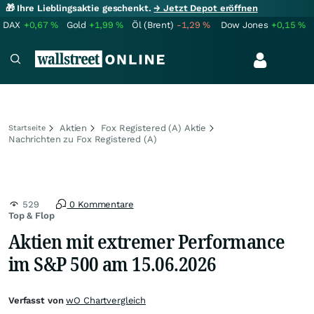
🎁 Ihre Lieblingsaktie geschenkt.
→ Jetzt Depot eröffnen
DAX
+0,67
%
Gold
+1,99
%
Öl (Brent)
-1,29
%
Dow Jones
+0,15
%
Aktien
Fox Registered (A) Aktie
Startseite
Nachrichten zu Fox Registered (A)
529
0 Kommentare
Top & Flop
Aktien mit extremer Performance
im S&P 500 am 15.06.2026
Verfasst von
wO Chartvergleich