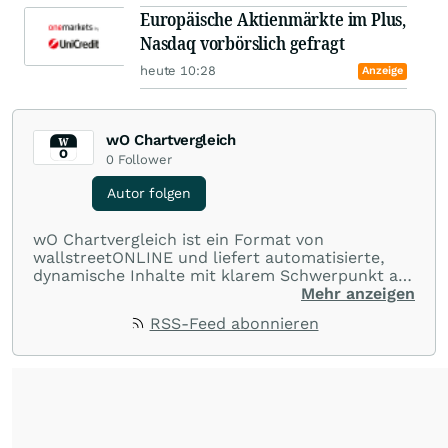
Europäische Aktienmärkte im Plus,
Nasdaq vorbörslich gefragt
heute 10:28
Anzeige
wO Chartvergleich
0
Follower
Autor folgen
wO Chartvergleich ist ein Format von
wallstreetONLINE und liefert automatisierte,
dynamische Inhalte mit klarem Schwerpunkt auf
Charts und Performance-Vergleiche. Im Fokus
Mehr anzeigen
stehen technische Entwicklungen und
RSS-Feed abonnieren
Kursverläufe einer breiten Auswahl an Aktien
und Indizes. So erhalten Anleger schnell einen
Überblick über auffällige Bewegungen und
spannende charttechnische Signale.