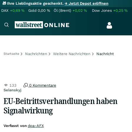
🎁 Ihre Lieblingsaktie geschenkt.
→ Jetzt Depot eröffnen
DAX
+0,69
%
Gold
0,00
%
Öl (Brent)
+0,02
%
Dow Jones
+0,25
%
Nachrichten
Weitere Nachrichten
Nachricht
Startseite
133
0 Kommentare
Selenskyj
EU-Beitrittsverhandlungen haben
Signalwirkung
Verfasst von
dpa-AFX