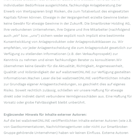
individuellen Bedürfnisse ausgerichtete, fachkundige Anlageberatung.Der
Erwerb von Wertpapieren birgt Risiken, die zum Totalverlust des eingesetzten
Kapitals führen können. Etwaige in der Vergangenheit erzielte Gewinne bieten
keine Gewähr für etwaige Gewinne in der Zukunft. Die Smartbroker Holding AG,
ihre verbundenen Unternehmen, ihre Organe und ihre Mitarbeiter (nachfolgend
auch „wir“ bzw. „uns“) sichern weder explizit noch implizit eine bestimmte
Kursentwicklung von Anlageprodukten oder Anlageproduktklassen zu. Wir
empfehlen, vor jeder Anlageentscheidung die zum Anlageprodukt gesetzlich zur
Verfügung zu stellenden Informationen (z.B. den Verkaufsprospekt) zur
Kenntnis zu nehmen und einen fachkundigen Berater zu konsultieren.Wir
übernehmen keine Gewähr für die Aktualität, Richtigkeit, Angemessenheit,
Qualität und Vollständigkeit der auf wallstreetONLINE zur Verfügung gestellten
Informationen.Machen Leser die bei wallstreetONLINE veröffentlichten Inhalte
zur Grundlage eigener Anlageentscheidungen, so geschieht dies auf eigenes
Risiko. Soweit rechtlich zulässig, schließen wir unsere Haftung für etwaige
direkt oder indirekt damit verbundene Vermögensschäden aus. Eine Haftung für
Vorsatz oder grobe Fahrlässigkeit bleibt unberührt.
Ergänzender Hinweis für Inhalte externer Autoren:
Auf die bei wallstreetONLINE veröffentlichten Inhalte externer Autoren (wie z.B.
von Gastkommentatoren, Nachrichtenagenturen oder nicht zur Smartbroker-
Gruppe gehörende Unternehmen) haben wir keinen Einfluss. Externe Autoren