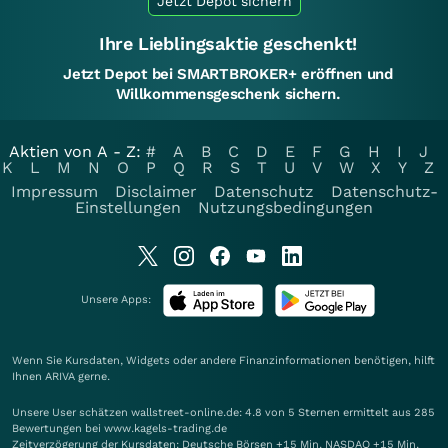
Jetzt Depot sichern
Ihre Lieblingsaktie geschenkt!
Jetzt Depot bei SMARTBROKER+ eröffnen und
Willkommensgeschenk sichern.
Aktien von A - Z:
#
A
B
C
D
E
F
G
H
I
J
K
L
M
N
O
P
Q
R
S
T
U
V
W
X
Y
Z
Impressum
Disclaimer
Datenschutz
Datenschutz-
Einstellungen
Nutzungsbedingungen
Unsere Apps:
Wenn Sie Kursdaten, Widgets oder andere Finanzinformationen benötigen, hilft
Ihnen
ARIVA
gerne.
Unsere User schätzen wallstreet-online.de: 4.8 von 5 Sternen ermittelt aus 285
Bewertungen bei www.kagels-trading.de
Zeitverzögerung der Kursdaten: Deutsche Börsen +15 Min. NASDAQ +15 Min.