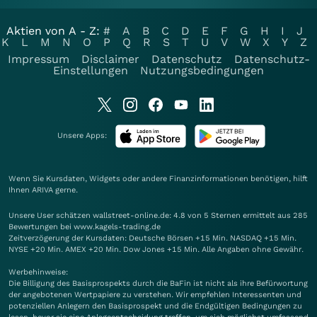
Aktien von A - Z:
#
A
B
C
D
E
F
G
H
I
J
K
L
M
N
O
P
Q
R
S
T
U
V
W
X
Y
Z
Impressum
Disclaimer
Datenschutz
Datenschutz-
Einstellungen
Nutzungsbedingungen
Unsere Apps:
Wenn Sie Kursdaten, Widgets oder andere Finanzinformationen benötigen, hilft
Ihnen
ARIVA
gerne.
Unsere User schätzen wallstreet-online.de: 4.8 von 5 Sternen ermittelt aus 285
Bewertungen bei www.kagels-trading.de
Zeitverzögerung der Kursdaten: Deutsche Börsen +15 Min. NASDAQ +15 Min.
NYSE +20 Min. AMEX +20 Min. Dow Jones +15 Min. Alle Angaben ohne Gewähr.
Werbehinweise:
Die Billigung des Basisprospekts durch die BaFin ist nicht als ihre Befürwortung
der angebotenen Wertpapiere zu verstehen. Wir empfehlen Interessenten und
potenziellen Anlegern den Basisprospekt und die Endgültigen Bedingungen zu