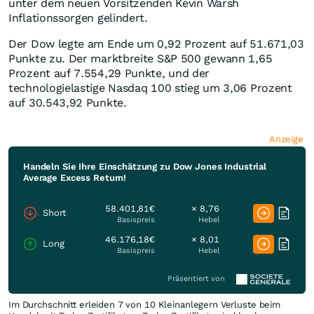
unter dem neuen Vorsitzenden Kevin Warsh
Inflationssorgen gelindert.
Der Dow legte am Ende um 0,92 Prozent auf 51.671,03
Punkte zu. Der marktbreite S&P 500 gewann 1,65
Prozent auf 7.554,29 Punkte, und der
technologielastige Nasdaq 100 stieg um 3,06 Prozent
auf 30.543,92 Punkte.
Anzeige
Handeln Sie Ihre Einschätzung zu Dow Jones Industrial
Average Excess Return!
58.401,81€
× 8,76
Short
Basispreis
Hebel
46.176,18€
× 8,01
Long
Basispreis
Hebel
Präsentiert von
Im Durchschnitt erleiden 7 von 10 Kleinanlegern Verluste beim