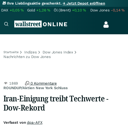
🎁 Ihre Lieblingsaktie geschenkt.
→ Jetzt Depot eröffnen
DAX
+0,05
%
Gold
+1,26
%
Öl (Brent)
+0,10
%
Dow Jones
-0,14
%
Indizes
Dow Jones Index
Startseite
Nachrichten zu Dow Jones
1869
0 Kommentare
ROUNDUP/Aktien New York Schluss
Iran-Einigung treibt Techwerte -
Dow-Rekord
Verfasst von
dpa-AFX