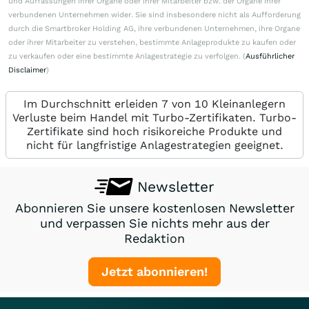
und Auffassungen ihrer Organe oder ihrer Mitarbeiter bzw. der Organe ihrer
verbundenen Unternehmen wider. Sie sind insbesondere nicht als Aufforderung
durch die Smartbroker Holding AG, ihre verbundenen Unternehmen, ihre Organe
oder ihrer Mitarbeiter zu verstehen, bestimmte Anlageprodukte zu kaufen oder
zu verkaufen oder eine bestimmte Anlagestrategie zu verfolgen. (
Ausführlicher
Disclaimer
)
Im Durchschnitt erleiden 7 von 10 Kleinanlegern
Verluste beim Handel mit Turbo-Zertifikaten. Turbo-
Zertifikate sind hoch risikoreiche Produkte und
nicht für langfristige Anlagestrategien geeignet.
Newsletter
Abonnieren Sie unsere kostenlosen Newsletter
und verpassen Sie nichts mehr aus der
Redaktion
Jetzt abonnieren!