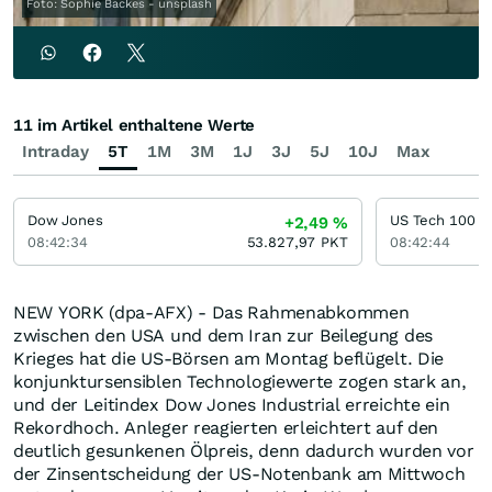
Foto: Sophie Backes - unsplash
11 im Artikel enthaltene Werte
Intraday
5T
1M
3M
1J
3J
5J
10J
Max
Dow Jones
US Tech 100
+2,49
%
08:42:34
53.827,97
PKT
08:42:44
NEW YORK (dpa-AFX) - Das Rahmenabkommen
zwischen den USA und dem Iran zur Beilegung des
Krieges hat die US-Börsen am Montag beflügelt. Die
konjunktursensiblen Technologiewerte zogen stark an,
und der Leitindex Dow Jones Industrial erreichte ein
Rekordhoch. Anleger reagierten erleichtert auf den
deutlich gesunkenen Ölpreis, denn dadurch wurden vor
der Zinsentscheidung der US-Notenbank am Mittwoch