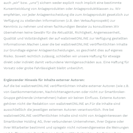
auch „wir“ bzw. „uns“) sichern weder explizit noch implizit eine bestimmte
Kursentwicklung von Anlageprodukten oder Anlageproduktklassen zu. Wir
empfehlen, vor jeder Anlageentscheidung die zum Anlageprodukt gesetzlich zur
Verfügung zu stellenden Informationen (z.B. den Verkaufsprospekt) zur
Kenntnis zu nehmen und einen fachkundigen Berater zu konsultieren.Wir
übernehmen keine Gewähr für die Aktualität, Richtigkeit, Angemessenheit,
Qualität und Vollständigkeit der auf wallstreetONLINE zur Verfügung gestellten
Informationen.Machen Leser die bei wallstreetONLINE veröffentlichten Inhalte
zur Grundlage eigener Anlageentscheidungen, so geschieht dies auf eigenes
Risiko. Soweit rechtlich zulässig, schließen wir unsere Haftung für etwaige
direkt oder indirekt damit verbundene Vermögensschäden aus. Eine Haftung für
Vorsatz oder grobe Fahrlässigkeit bleibt unberührt.
Ergänzender Hinweis für Inhalte externer Autoren:
Auf die bei wallstreetONLINE veröffentlichten Inhalte externer Autoren (wie z.B.
von Gastkommentatoren, Nachrichtenagenturen oder nicht zur Smartbroker-
Gruppe gehörende Unternehmen) haben wir keinen Einfluss. Externe Autoren
gehören nicht der Redaktion von wallstreetONLINE an.Für die Inhalte sind
ausschließlich die jeweiligen externen Autoren verantwortlich. Ihre bei
wallstreetONLINE veröffentlichten Inhalte sind nicht von Anlageinteressen der
Smartbroker Holding AG, ihrer verbundenen Unternehmen, ihrer Organe oder
ihrer Mitarbeiter bestimmt und spiegeln nicht notwendigerweise die Meinungen