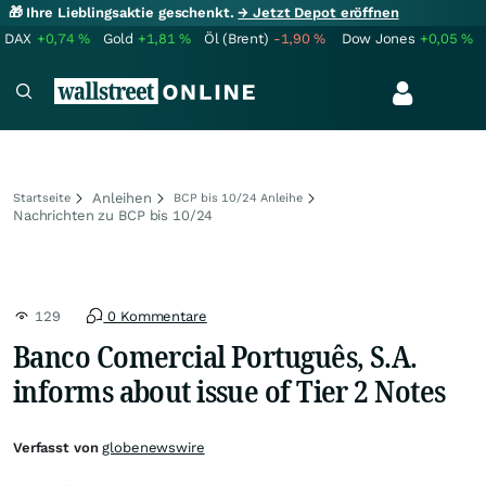
🎁 Ihre Lieblingsaktie geschenkt.
→ Jetzt Depot eröffnen
DAX
+0,74
%
Gold
+1,81
%
Öl (Brent)
-1,90
%
Dow Jones
+0,05
%
Anleihen
Startseite
BCP bis 10/24 Anleihe
Nachrichten zu BCP bis 10/24
129
0 Kommentare
Banco Comercial Português, S.A.
informs about issue of Tier 2 Notes
Verfasst von
globenewswire