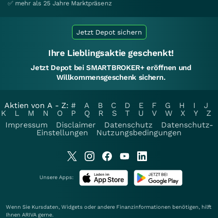
✅ mehr als 25 Jahre Marktpräsenz
Jetzt Depot sichern
Ihre Lieblingsaktie geschenkt!
Jetzt Depot bei SMARTBROKER+ eröffnen und
Willkommensgeschenk sichern.
Aktien von A - Z:
#
A
B
C
D
E
F
G
H
I
J
K
L
M
N
O
P
Q
R
S
T
U
V
W
X
Y
Z
Impressum
Disclaimer
Datenschutz
Datenschutz-
Einstellungen
Nutzungsbedingungen
Unsere Apps:
Wenn Sie Kursdaten, Widgets oder andere Finanzinformationen benötigen, hilft
Ihnen
ARIVA
gerne.