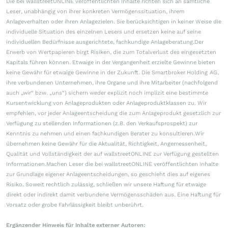
Die bei wallstreetONLINE veröffentlichten Inhalte richten sich an sämtliche
Leser, unabhängig von ihrer konkreten Vermögenssituation, ihrem
Anlageverhalten oder ihren Anlagezielen. Sie berücksichtigen in keiner Weise die
individuelle Situation des einzelnen Lesers und ersetzen keine auf seine
individuellen Bedürfnisse ausgerichtete, fachkundige Anlageberatung.Der
Erwerb von Wertpapieren birgt Risiken, die zum Totalverlust des eingesetzten
Kapitals führen können. Etwaige in der Vergangenheit erzielte Gewinne bieten
keine Gewähr für etwaige Gewinne in der Zukunft. Die Smartbroker Holding AG,
ihre verbundenen Unternehmen, ihre Organe und ihre Mitarbeiter (nachfolgend
auch „wir“ bzw. „uns“) sichern weder explizit noch implizit eine bestimmte
Kursentwicklung von Anlageprodukten oder Anlageproduktklassen zu. Wir
empfehlen, vor jeder Anlageentscheidung die zum Anlageprodukt gesetzlich zur
Verfügung zu stellenden Informationen (z.B. den Verkaufsprospekt) zur
Kenntnis zu nehmen und einen fachkundigen Berater zu konsultieren.Wir
übernehmen keine Gewähr für die Aktualität, Richtigkeit, Angemessenheit,
Qualität und Vollständigkeit der auf wallstreetONLINE zur Verfügung gestellten
Informationen.Machen Leser die bei wallstreetONLINE veröffentlichten Inhalte
zur Grundlage eigener Anlageentscheidungen, so geschieht dies auf eigenes
Risiko. Soweit rechtlich zulässig, schließen wir unsere Haftung für etwaige
direkt oder indirekt damit verbundene Vermögensschäden aus. Eine Haftung für
Vorsatz oder grobe Fahrlässigkeit bleibt unberührt.
Ergänzender Hinweis für Inhalte externer Autoren: