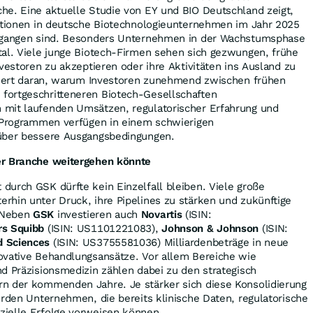
he. Eine aktuelle Studie von EY und BIO Deutschland zeigt,
titionen in deutsche Biotechnologieunternehmen im Jahr 2025
gegangen sind. Besonders Unternehmen in der Wachstumsphase
tal. Viele junge Biotech-Firmen sehen sich gezwungen, frühe
nvestoren zu akzeptieren oder ihre Aktivitäten ins Ausland zu
innert daran, warum Investoren zunehmend zwischen frühen
ortgeschritteneren Biotech-Gesellschaften
mit laufenden Umsätzen, regulatorischer Erfahrung und
n Programmen verfügen in einem schwierigen
 über bessere Ausgangsbedingungen.
er Branche weitergehen könnte
urch GSK dürfte kein Einzelfall bleiben. Viele große
rhin unter Druck, ihre Pipelines zu stärken und zukünftige
 Neben
GSK
investieren auch
Novartis
(ISIN:
rs Squibb
(ISIN: US1101221083),
Johnson & Johnson
(ISIN:
d Sciences
(ISIN: US3755581036) Milliardenbeträge in neue
ovative Behandlungsansätze. Vor allem Bereiche wie
d Präzisionsmedizin zählen dabei zu den strategisch
n der kommenden Jahre. Je stärker sich diese Konsolidierung
erden Unternehmen, die bereits klinische Daten, regulatorische
zielle Erfolge vorweisen können.