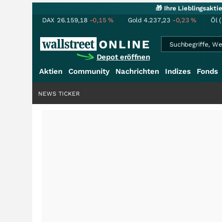
🎁 Ihre Lieblingsakt
DAX
26.159,18
-0,15
%
Gold
4.237,23
-0,23
%
Öl 
Depot eröffnen
Aktien
Community
Nachrichten
Indizes
Fonds
NEWS TICKER