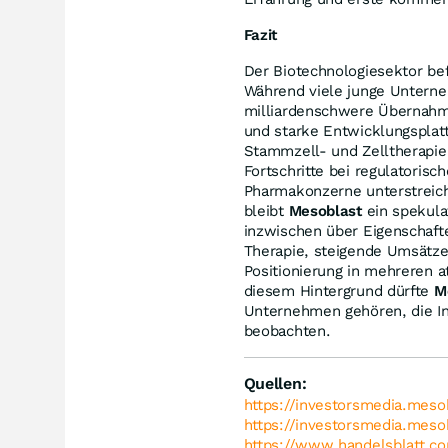
Fazit
Der Biotechnologiesektor be
Während viele junge Unterne
milliardenschwere Übernahm
und starke Entwicklungsplatt
Stammzell- und Zelltherapie
Fortschritte bei regulatoris
Pharmakonzerne unterstreiche
bleibt
Mesoblast
ein spekula
inzwischen über Eigenschafte
Therapie, steigende Umsätze
Positionierung in mehreren 
diesem Hintergrund dürfte
M
Unternehmen gehören, die I
beobachten.
Quellen:
https://investorsmedia.meso
https://investorsmedia.meso
https://www.handelsblatt.co