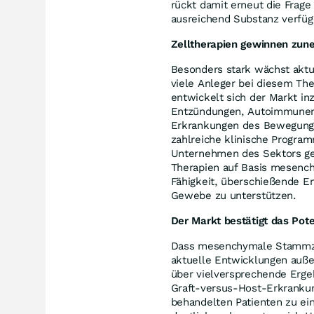
rückt damit erneut die Frag
ausreichend Substanz verfüg
Zelltherapien gewinnen zu
Besonders stark wächst aktu
viele Anleger bei diesem T
entwickelt sich der Markt in
Entzündungen, Autoimmunerk
Erkrankungen des Bewegungs
zahlreiche klinische Progra
Unternehmen des Sektors g
Therapien auf Basis mesench
Fähigkeit, überschießende E
Gewebe zu unterstützen.
Der Markt bestätigt das Po
Dass mesenchymale Stammze
aktuelle Entwicklungen außer
über vielversprechende Erge
Graft-versus-Host-Erkrankung
behandelten Patienten zu ei