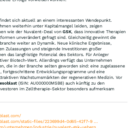
findet sich aktuell an einem interessanten Wendepunkt.
hmen weiterhin unter Kapitalmangel leiden, zeigen
en wie der Nuvalent-Deal von
GSK
, dass innovative Therapien
formen unverändert gefragt sind. Gleichzeitig gewinnt die
branche weiter an Dynamik. Neue klinische Ergebnisse,
chen Zulassungen und steigende Investitionen großer
n das langfristige Potenzial des Sektors. Für Anleger
tiver Biotech-Wert. Allerdings verfügt das Unternehmen
n, die in der Branche selten geworden sind: eine zugelassene
, fortgeschrittene Entwicklungsprogramme und eine
attraktiven Wachstumsmärkten der regenerativen Medizin. Vor
esoblast
(ISIN: AU000000MSB8) auch künftig zu den
nvestoren im Zelltherapie-Sektor besonders aufmerksam
blast.com/
blast.com/static-files/223699d4-0d65-42f7-9 ...
m/unternehmen/industrie/nuvalent-gsk-uebern ...