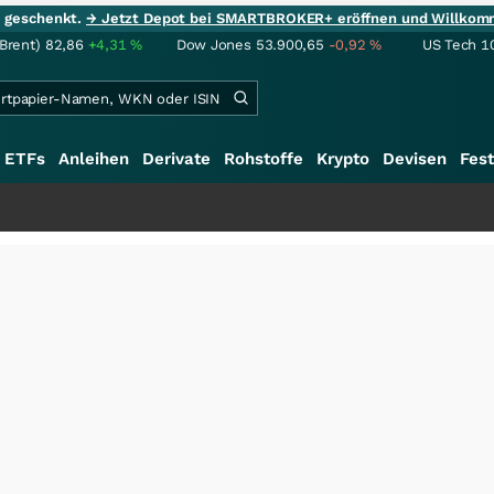
ie geschenkt.
→ Jetzt Depot bei SMARTBROKER+ eröffnen und Willkom
(Brent)
82,86
+4,31
%
Dow Jones
53.900,65
-0,92
%
US Tech 1
ETFs
Anleihen
Derivate
Rohstoffe
Krypto
Devisen
Fest
+++
S