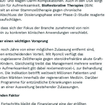
Haut- und Magen-Darm-Komplikationen. Auch in den USA sorgt
izin für Aufmerksamkeit.
BioRestorative Therapies
(ISIN:
eit an einer Stammzelltherapie gegen chronische
bschluss der Dosierungsphase einer Phase-2-Studie reagierte
rsaufschlägen.
 dass sich der Fokus der Branche zunehmend von rein
hin zu konkreten klinischen Anwendungen verschiebt.
er einen wichtigen Vorsprung
noch Jahre von einer möglichen Zulassung entfernt sind,
en entscheidenden Vorteil. Mit Ryoncil verfügt das
ugelassene Zelltherapie gegen steroidrefraktäre akute Graft-
Kindern. Gleichzeitig treibt das Management mehrere weitere
 Aufmerksamkeit gilt dabei rexlemestrocel-L zur Behandlung
 Die Indikation betrifft weltweit Millionen Patienten und
ellen Märkten innerhalb der regenerativen Medizin. Darüber
Programme für entzündliche Erkrankungen sowie
et an einer Ausweitung bestehender Zulassungen.
nden Faktor
Fortschritts bleibt die Finanzierung eine der größten