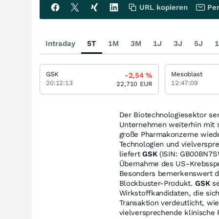
URL kopieren
Per
Intraday
5T
1M
3M
1J
3J
5J
1
GSK
Mesoblast
-2,54
%
20:12:13
12:47:09
22,710
EUR
Der Biotechnologiesektor sen
Unternehmen weiterhin mit s
große Pharmakonzerne wieder 
Technologien und vielverspre
liefert
GSK
(ISIN: GB00BN7SW
Übernahme des US-Krebsspezi
Besonders bemerkenswert dab
Blockbuster-Produkt.
GSK
se
Wirkstoffkandidaten, die sich
Transaktion verdeutlicht, wi
vielversprechende klinische