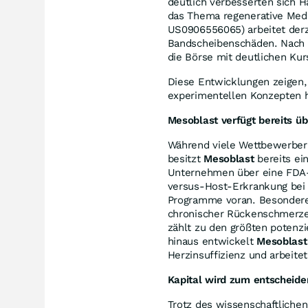
deutlich verbesserten sich 
das Thema regenerative Med
US0906556065) arbeitet derz
Bandscheibenschäden. Nach A
die Börse mit deutlichen Ku
Diese Entwicklungen zeigen,
experimentellen Konzepten 
Mesoblast verfügt bereits üb
Während viele Wettbewerber 
besitzt
Mesoblast
bereits ein
Unternehmen über eine FDA-z
versus-Host-Erkrankung bei 
Programme voran. Besondere
chronischer Rückenschmerzen.
zählt zu den größten potenzi
hinaus entwickelt
Mesoblast
Herzinsuffizienz und arbeit
Kapital wird zum entscheide
Trotz des wissenschaftlichen 