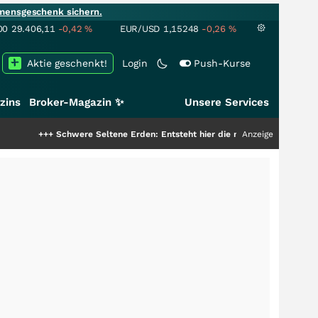
mensgeschenk sichern.
00
29.406,11
-0,42
%
EUR/USD
1,15248
-0,26
%
Aktie geschenkt!
Login
Push-Kurse
zins
Broker-Magazin ✨
Unsere Services
chwere Seltene Erden: Entsteht hier die nächste Milliardenstory?
Anzeige
+++