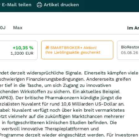
 E-Mail teilen
Artikel drucken
0J
Max
Im Ar
+10,35
%
🎁 SMARTBROKER+ Aktion!
Ihre Lieblingsaktie geschenkt
05.08.26
1,3200
EUR
det derzeit widersprüchliche Signale. Einerseits kämpfen viele
chwierigen Finanzierungsbedingungen. Andererseits greifen
tief in die Tasche, um sich Zugang zu innovativen
chenden Wirkstoffen zu sichern. Ein aktuelles Beispiel
P63). Der britische Pharmakonzern kündigte jüngst die
alisten Nuvalent für rund 10,6 Milliarden US-Dollar an.
ei: Nuvalent verfügt noch über kein breit vermarktetes
tzt vielmehr auf die zukünftigen Marktchancen mehrerer
 in fortgeschrittenen klinischen Studien befinden. Die
e wertvoll innovative Therapieplattformen und
 Programme derzeit wieder eingeschätzt werden. Für Investoren