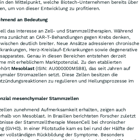
e in den Mittelpunkt, welche Biotech-Unternehmen bereits über
en, um von dieser Entwicklung zu profitieren.
nehmend an Bedeutung
ell das Interesse an Zell- und Stammzelltherapien. Während
hema zunächst an CAR-T-Behandlungen gegen Krebs denken,
zwischen deutlich breiter. Neue Ansätze adressieren chronische
rankungen, Herz-Kreislauf-Erkrankungen sowie degenerative
apparates. Genau in diesen Bereichen entstehen derzeit
mme mit erheblichem Marktpotenzial. Zu den etablierten
ehört
Mesoblast
(ISIN: AU000000MSB8), das seit Jahren auf
ymaler Stromazellen setzt. Diese Zellen besitzen die
ntzündungsreaktionen zu regulieren und Heilungsprozesse im
tenzial mesenchymaler Stammzellen
llen zunehmend Aufmerksamkeit erhalten, zeigen auch
halb von Mesoblast. In Brasilien berichteten Forscher zuletzt
bnisse der Stammzelltherapie MesenCell bei chronischer
 (GVHD). In einer Pilotstudie kam es bei rund der Hälfte der
ner vollständigen Rückbildung der Symptome. Besonders