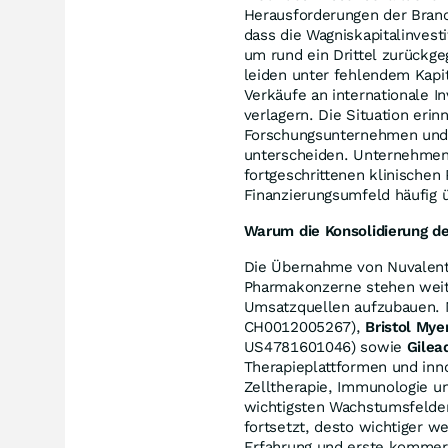
Herausforderungen der Branc
dass die Wagniskapitalinves
um rund ein Drittel zurück
leiden unter fehlendem Kapi
Verkäufe an internationale I
verlagern. Die Situation er
Forschungsunternehmen und f
unterscheiden. Unternehmen 
fortgeschrittenen klinische
Finanzierungsumfeld häufig
Warum die Konsolidierung d
Die Übernahme von Nuvalent d
Pharmakonzerne stehen weite
Umsatzquellen aufzubauen.
CH0012005267),
Bristol Mye
US4781601046) sowie
Gilea
Therapieplattformen und inn
Zelltherapie, Immunologie un
wichtigsten Wachstumsfelder
fortsetzt, desto wichtiger w
Erfahrung und erste kommer