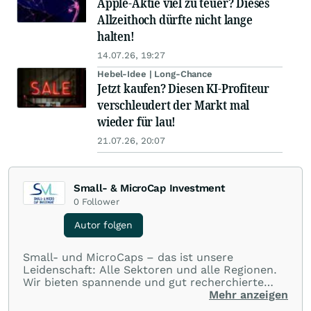
Apple-Aktie viel zu teuer? Dieses
Allzeithoch dürfte nicht lange
halten!
14.07.26, 19:27
Hebel-Idee | Long-Chance
Jetzt kaufen? Diesen KI-Profiteur
verschleudert der Markt mal
wieder für lau!
21.07.26, 20:07
Small- & MicroCap Investment
0
Follower
Autor folgen
Small- und MicroCaps – das ist unsere
Leidenschaft: Alle Sektoren und alle Regionen.
Wir bieten spannende und gut recherchierte
Einblicke in branchen- und marktbezogene
Mehr anzeigen
Nachrichten. Unsere Journalisten verfügen über