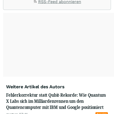
RSS-Feed abonnieren
umfangreiche Erfahrungen in der Branche und
berichten über ihre jeweiligen Sektoren, damit
Sie die neuesten Nachrichten von einigen der
besten Reporter des Landes erhalten.
Weitere Artikel des Autors
Fehlerkorrektur statt Qubit-Rekorde: Wie Quantum
X Labs sich im Milliardenrennen um den
Quantencomputer mit IBM und Google positioniert