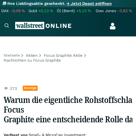
🎁 Ihre Lieblingsaktie geschenkt.
→ Jetzt Depot eröffnen
DAX
-0,09
%
Gold
+0,13
%
Öl (Brent)
+5,15
%
Dow Jones
-0,92
%
Aktien
Focus Graphite Aktie
Startseite
Nachrichten zu Focus Graphite
Anzeige
373
Warum die eigentliche Rohstoffschlac
Focus
Graphite eine entscheidende Rolle d
Verfasst von
Small- & MicroCap Investment