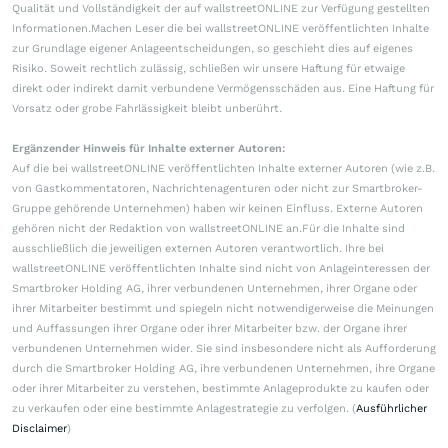
Qualität und Vollständigkeit der auf wallstreetONLINE zur Verfügung gestellten
Informationen.Machen Leser die bei wallstreetONLINE veröffentlichten Inhalte
zur Grundlage eigener Anlageentscheidungen, so geschieht dies auf eigenes
Risiko. Soweit rechtlich zulässig, schließen wir unsere Haftung für etwaige
direkt oder indirekt damit verbundene Vermögensschäden aus. Eine Haftung für
Vorsatz oder grobe Fahrlässigkeit bleibt unberührt.
Ergänzender Hinweis für Inhalte externer Autoren:
Auf die bei wallstreetONLINE veröffentlichten Inhalte externer Autoren (wie z.B.
von Gastkommentatoren, Nachrichtenagenturen oder nicht zur Smartbroker-
Gruppe gehörende Unternehmen) haben wir keinen Einfluss. Externe Autoren
gehören nicht der Redaktion von wallstreetONLINE an.Für die Inhalte sind
ausschließlich die jeweiligen externen Autoren verantwortlich. Ihre bei
wallstreetONLINE veröffentlichten Inhalte sind nicht von Anlageinteressen der
Smartbroker Holding AG, ihrer verbundenen Unternehmen, ihrer Organe oder
ihrer Mitarbeiter bestimmt und spiegeln nicht notwendigerweise die Meinungen
und Auffassungen ihrer Organe oder ihrer Mitarbeiter bzw. der Organe ihrer
verbundenen Unternehmen wider. Sie sind insbesondere nicht als Aufforderung
durch die Smartbroker Holding AG, ihre verbundenen Unternehmen, ihre Organe
oder ihrer Mitarbeiter zu verstehen, bestimmte Anlageprodukte zu kaufen oder
zu verkaufen oder eine bestimmte Anlagestrategie zu verfolgen. (
Ausführlicher
Disclaimer
)