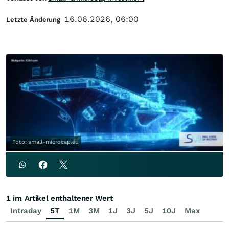
16.06.2026, 06:00
Letzte Änderung
Foto: small-microcap.eu
1 im Artikel enthaltener Wert
Intraday
5T
1M
3M
1J
3J
5J
10J
Max