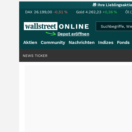
🎁 Ihre Lieblingsakt
DAX
26.199,00
-0,51
%
Gold
4.262,23
+0,36
%
Öl 
Depot eröffnen
Aktien
Community
Nachrichten
Indizes
Fonds
NEWS TICKER