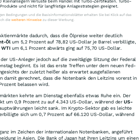
0 Kleinanlegern Verluste beim Handel mit Turbo-Zertifikaten. Turbo-
e Produkte und nicht für langfristige Anlagestrategien geeignet.
en Bedingungen und die Basisinformationsblätter erhalten Sie bei Klick auf das
uch die
weiteren Hinweise
zu dieser Werbung.
Aktienmärkte dadurch, dass die Ölpreise weiter deutlich
nt-Öl
um 5,2 Prozent auf 78,82 US-Dollar je Barrel verbilligte,
 WTI
um 6,1 Prozent abwärts ging auf 75,70 US-Dollar.
 der US-Anleger jedoch auf die zweitägige Sitzung der Federal
nstag beginnt. Es ist das erste Treffen unter dem neuen Fed-
gesichts der zuletzt heißer als erwartet ausgefallenen
in damit gerechnet, dass die Notenbank den Leitzins vorerst in
Prozent belassen wird.
märkten kehrte am Dienstag ebenfalls etwas Ruhe ein. Der
kt um 0,9 Prozent zu auf 4.343 US-Dollar, während der
US-
auptwährungen leicht sank. Im Krypto-Sektor gab es leichte
erbilligte sich um 0,7 Prozent auf 66.120 US-Dollar, während
 ganz im Zeichen der internationalen Notenbanken, angeführt
heidung in Asien. Die Bank of Japan hat ihren Leitzins um einen