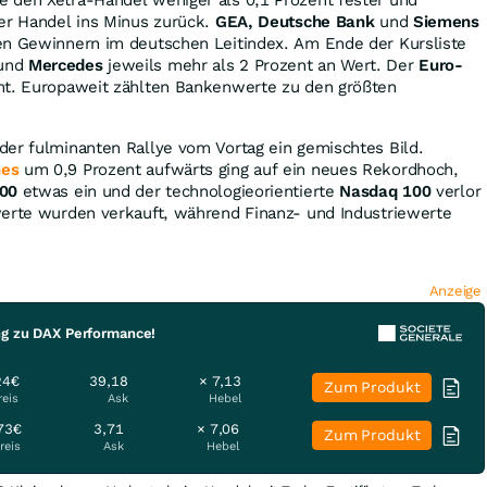
ter Handel ins Minus zurück.
GEA, Deutsche Bank
und
Siemens
en Gewinnern im deutschen Leitindex. Am Ende der Kursliste
und
Mercedes
jeweils mehr als 2 Prozent an Wert. Der
Euro-
nt. Europaweit zählten Bankenwerte zu den größten
der fulminanten Rallye vom Vortag ein gemischtes Bild.
es
um 0,9 Prozent aufwärts ging auf ein neues Rekordhoch,
00
etwas ein und der technologieorientierte
Nasdaq 100
verlor
werte wurden verkauft, während Finanz- und Industriewerte
Anzeige
ng zu DAX Performance!
24€
39,18
× 7,13
Zum Produkt
reis
Ask
Hebel
73€
3,71
× 7,06
Zum Produkt
reis
Ask
Hebel