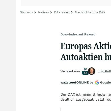
Indizes
DAX Index
Nachrichten zu DAX
Startseite
Dow-Index auf Rekord
Europas Akti
Autoaktien br
Verfasst von
Ingo Kol
wallstreetONLINE
bei
Google
Der DAX ist minimal fester a
deutlich ausgebaut. Jetzt rü