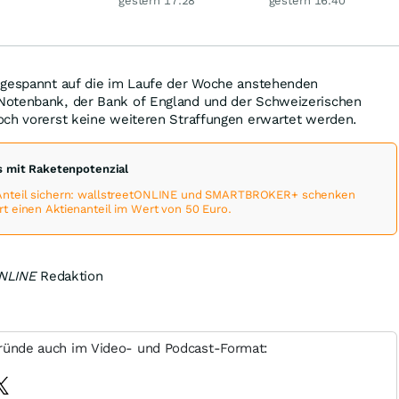
gestern 17:28
gestern 16:40
zu
 gespannt auf die im Laufe der Woche anstehenden
Notenbank, der Bank of England und der Schweizerischen
och vorerst keine weiteren Straffungen erwartet werden.
 mit Raketenpotenzial
Anteil sichern: wallstreetONLINE und SMARTBROKER+ schenken
 einen Aktienanteil im Wert von 50 Euro.
ONLINE
Redaktion
ründe auch im Video- und Podcast-Format: