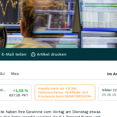
 E-Mail teilen
Artikel drucken
0J
Max
Im Ar
Handle mehr als 4,6 Mio.
STOXX Europe 600 EUR (Price)
Nikkei 2
+1,58
%
Optionsscheine, Zertifikate und
05.08.26
657,05
PKT
Knockouts beim SMARTBROKER+
kte haben ihre Gewinne vom Vortag am Dienstag etwas
 den Xetra-Handel weniger als 0,1 Prozent fester und