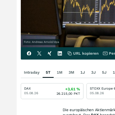
Foto: Andreas Arnold/dpa
URL kopieren
Per
Intraday
5T
1M
3M
1J
3J
5J
1
DAX
+3,61
%
05.08.26
05.08.26
26.215,00
PKT
Die europäischen Aktienmär
ausgebaut. Der
DAX
beendete