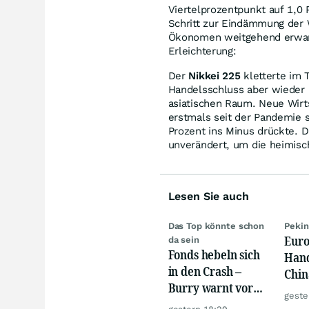
Viertelprozentpunkt auf 1,0
Schritt zur Eindämmung der 
Ökonomen weitgehend erwart
Erleichterung:
Der
Nikkei 225
kletterte im T
Handelsschluss aber wieder l
asiatischen Raum. Neue Wirt
erstmals seit der Pandemie
Prozent ins Minus drückte. D
unverändert, um die heimisc
Lesen Sie auch
Das Top könnte schon
Pekin
Euro
da sein
Fonds hebeln sich
Hand
in den Crash –
Chin
Burry warnt vor
Heb
geste
einem Absturz wie