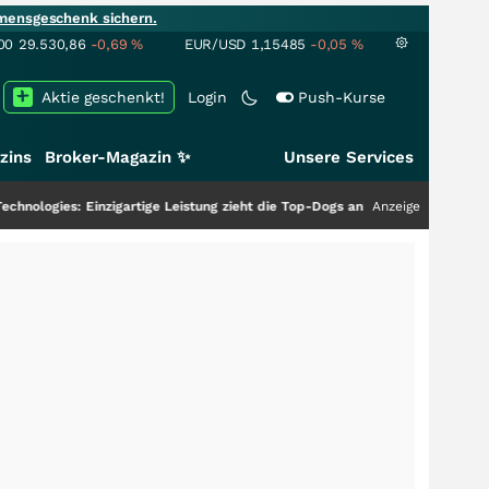
mensgeschenk sichern.
00
29.530,86
-0,69
%
EUR/USD
1,15485
-0,05
%
Aktie geschenkt!
Login
Push-Kurse
zins
Broker-Magazin ✨
Unsere Services
igartige Leistung zieht die Top-Dogs an!
+++
Anzeige