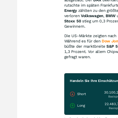
rutschte im späten Frankfur
Energy
zählten zu den größt
verloren
Volkswagen
,
BMW
Stoxx 50
stieg um 0,3 Proze
Gewinnern.
Die US-Märkte zeigten nach 
Während es für den
Dow Jon
büßte der marktbreite
S&P 5
1,3 Prozent. Vor allem Chip
gefragt waren.
Handeln Sie Ihre Einschätzu
30.100,
Short
Basisp
22.483,
Long
Basisp