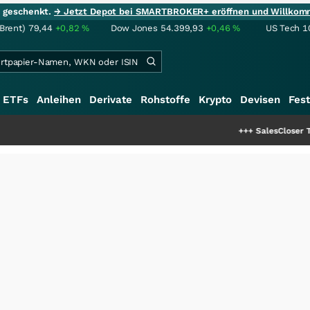
ie geschenkt.
→ Jetzt Depot bei SMARTBROKER+ eröffnen und Willkom
(Brent)
79,44
+0,82
%
Dow Jones
54.399,93
+0,46
%
US Tech 1
ETFs
Anleihen
Derivate
Rohstoffe
Krypto
Devisen
Fest
+++
SalesCloser Technologies: Einz