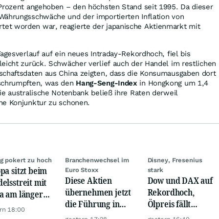
 Prozent angehoben – den höchsten Stand seit 1995. Da dieser
Währungsschwäche und der importierten Inflation von
et worden war, reagierte der japanische Aktienmarkt mit
agesverlauf auf ein neues Intraday-Rekordhoch, fiel bis
eicht zurück. Schwächer verlief auch der Handel im restlichen
schaftsdaten aus China zeigten, dass die Konsumausgaben dort
 schrumpften, was den
Hang-Seng-Index
in Hongkong um 1,4
ie australische Notenbank beließ ihre Raten derweil
he Konjunktur zu schonen.
g pokert zu hoch
Branchenwechsel im
Disney, Fresenius
pa sitzt beim
Euro Stoxx
stark
Diese Aktien
Dow und DAX auf
elsstreit mit
übernehmen jetzt
Rekordhoch,
a am längeren
die Führung in
Ölpreis fällt
el
rn 18:00
Europa
weiter, Gold legt