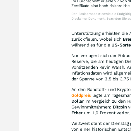
Im Durchschnitt erleiden 7 von 1
Zertifikate sind hoch risikoreich
Den Basisprospekt sowie die Endgültig
Disclaimer Dokument. Beachten Sie a
Unterstützung erhielten die 
zurückfielen, wobei sich
Bre
während es für die
US-Sorte
Nun verlagert sich der Fokus
Reserve, die am heutigen Die
Vorsitzenden Kevin Warsh. An
Inflationsdaten wird allgeme
der Spanne von 3,5 bis 3,75 
An den Rohstoff- und Krypto
Goldpreis
legte am Tagesmar
Dollar
im Vergleich zu den H
Gewinnmitnahmen:
Bitcoin
v
Ether
um 1,0 Prozent verlor.
Weltweit steht der Dienstag
von einer historischen Entsc