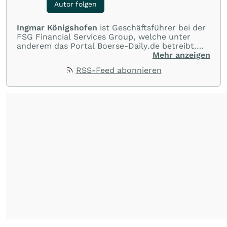
Autor folgen
Ingmar Königshofen
ist Geschäftsführer bei der
FSG Financial Services Group, welche unter
anderem das Portal Boerse-Daily.de betreibt.
Dort werden mehrmals täglich top-aktuelle
Mehr anzeigen
Analysen zu DAX, US-Indizes sowie zu
RSS-Feed abonnieren
besonders attraktiven Einzelwerten
veröffentlicht.
➡️ Zur Telegram-Gruppe:
https://t.me/s/ik_invest
Telegram Gruppen-Name: ik_invest