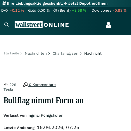
🎁 Ihre Lieblingsaktie geschenkt.
→ Jetzt Depot eröffnen
DAX
-0,12
%
Gold
0,00
%
Öl (Brent)
+3,59
%
Dow Jones
-0,83
%
Nachrichten
Chartanalysen
Nachricht
Startseite
229
0 Kommentare
Tesla
Bullflag nimmt Form an
Verfasst von
Ingmar Königshofen
16.06.2026, 07:25
Letzte Änderung