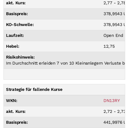
akt. Kurs:
2,77 - 2,78
Basispreis:
378,9543 US
KO-Schwelle:
378,9543 US
Laufzeit:
Open End
Hebel:
12,75
Risikohinweis:
Im Durchschnitt erleiden 7 von 10 Kleinanlegern Verluste bei
Strategie für fallende Kurse
WKN:
DN13RY
akt. Kurs:
2,72 - 2,73
Basispreis:
441,9976 US