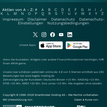
Aktien von A - Z:
#
A
B
C
D
E
F
G
H
I
J
K
L
M
N
O
P
Q
R
S
T
U
V
W
X
Y
Z
Impressum
Disclaimer
Datenschutz
Datenschutz-
Einstellungen
Nutzungsbedingungen
Unsere Apps:
Wenn Sie Kursdaten, Widgets oder andere Finanzinformationen benötigen, hilft
Ihnen
ARIVA
gerne.
Unsere User schätzen wallstreet-online.de: 4.8 von 5 Sternen ermittelt aus 285
Bewertungen bei www.kagels-trading.de
Zeitverzögerung der Kursdaten: Deutsche Börsen +15 Min. NASDAQ +15 Min.
NYSE +20 Min. AMEX +20 Min. Dow Jones +15 Min. Alle Angaben ohne Gewähr.
Copyright © 1998-2026 Smartbroker Holding AG - Alle Rechte vorbehalten.
Mit Unterstützung von:
Daten & Kurse von: