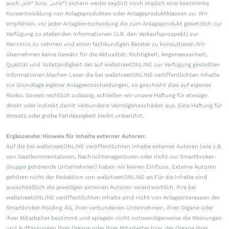
auch „wir“ bzw. „uns“) sichern weder explizit noch implizit eine bestimmte
Kursentwicklung von Anlageprodukten oder Anlageproduktklassen zu. Wir
empfehlen, vor jeder Anlageentscheidung die zum Anlageprodukt gesetzlich zur
Verfügung zu stellenden Informationen (z.B. den Verkaufsprospekt) zur
Kenntnis zu nehmen und einen fachkundigen Berater zu konsultieren.Wir
übernehmen keine Gewähr für die Aktualität, Richtigkeit, Angemessenheit,
Qualität und Vollständigkeit der auf wallstreetONLINE zur Verfügung gestellten
Informationen.Machen Leser die bei wallstreetONLINE veröffentlichten Inhalte
zur Grundlage eigener Anlageentscheidungen, so geschieht dies auf eigenes
Risiko. Soweit rechtlich zulässig, schließen wir unsere Haftung für etwaige
direkt oder indirekt damit verbundene Vermögensschäden aus. Eine Haftung für
Vorsatz oder grobe Fahrlässigkeit bleibt unberührt.
Ergänzender Hinweis für Inhalte externer Autoren:
Auf die bei wallstreetONLINE veröffentlichten Inhalte externer Autoren (wie z.B.
von Gastkommentatoren, Nachrichtenagenturen oder nicht zur Smartbroker-
Gruppe gehörende Unternehmen) haben wir keinen Einfluss. Externe Autoren
gehören nicht der Redaktion von wallstreetONLINE an.Für die Inhalte sind
ausschließlich die jeweiligen externen Autoren verantwortlich. Ihre bei
wallstreetONLINE veröffentlichten Inhalte sind nicht von Anlageinteressen der
Smartbroker Holding AG, ihrer verbundenen Unternehmen, ihrer Organe oder
ihrer Mitarbeiter bestimmt und spiegeln nicht notwendigerweise die Meinungen
und Auffassungen ihrer Organe oder ihrer Mitarbeiter bzw. der Organe ihrer