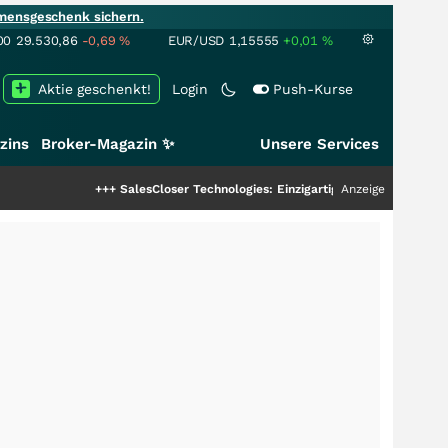
mensgeschenk sichern.
00
29.530,86
-0,69
%
EUR/USD
1,15555
+0,01
%
Aktie geschenkt!
Login
Push-Kurse
zins
Broker-Magazin ✨
Unsere Services
+++
SalesCloser Technologies: Einzigartige Leistung zieht die Top-Dogs
Anzeige