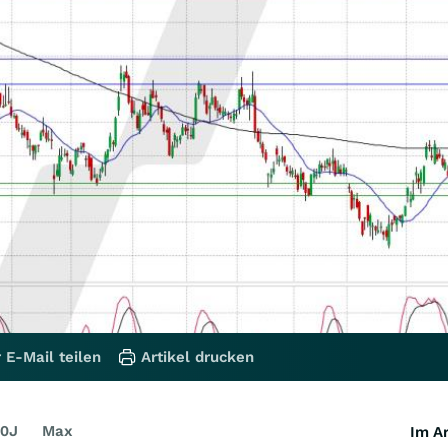
 E-Mail teilen
Artikel drucken
0J
Max
Im Ar