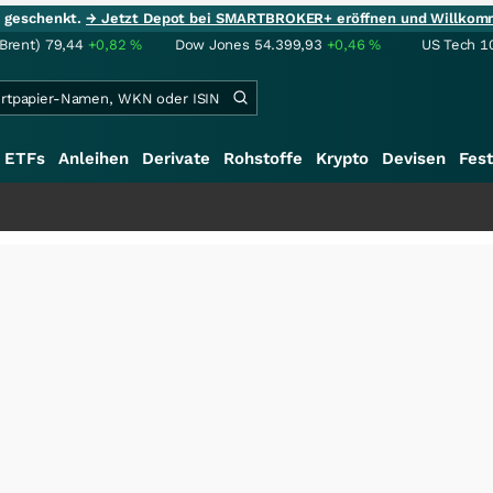
ie geschenkt.
→ Jetzt Depot bei SMARTBROKER+ eröffnen und Willkom
(Brent)
79,44
+0,82
%
Dow Jones
54.399,93
+0,46
%
US Tech 1
ETFs
Anleihen
Derivate
Rohstoffe
Krypto
Devisen
Fest