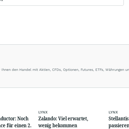
er Ihnen den Handel mit Aktien, CFDs, Optionen, Futures, ETFs, Währungen u
ber LYNX handeln Sie an über 100 Börsenplätzen in 20 Ländern und das zu
LYNX
LYNX
ductor: Noch
Zalando: Viel erwartet,
Stellanti
ce für einen 2.
wenig bekommen
passieren