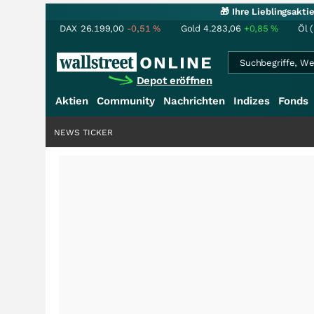
🎁 Ihre Lieblingsakt
DAX
26.199,00
-0,51
%
Gold
4.283,06
+0,85
%
Öl 
Depot eröffnen
Aktien
Community
Nachrichten
Indizes
Fonds
NEWS TICKER