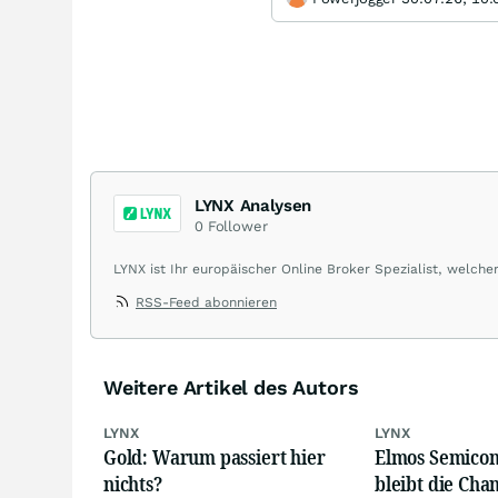
LYNX Analysen
0
Follower
LYNX ist Ihr europäischer Online Broker Spezialist, welch
Optionsscheinen aus einer Handelsplattform ermöglicht. Ü
RSS-Feed abonnieren
ausnahmslos günstigen Konditionen.
Weitere Artikel des Autors
LYNX
LYNX
Gold: Warum passiert hier
Elmos Semicon
nichts?
bleibt die Chan