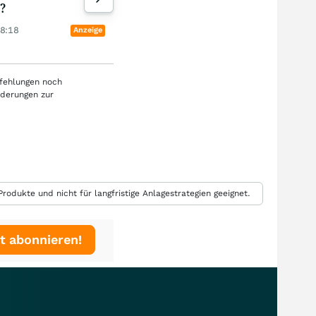
?
… wie stabil ist das?
Chi
08:18
04.08.26, 08:04
04.0
Anzeige
Anzeige
pfehlungen noch
rderungen zur
rodukte und nicht für langfristige Anlagestrategien geeignet.
t abonnieren!