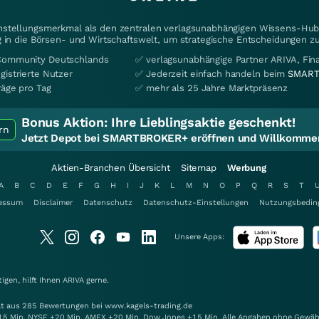
instellungsmerkmal als den zentralen verlagsunabhängigen Wissens-Hub 
 in die Börsen- und Wirtschaftswelt, um strategische Entscheidungen zu
Community Deutschlands
✅ verlagsunabhängige Partner ARIVA, Fi
gistrierte Nutzer
✅ Jederzeit einfach handeln beim
SMART
räge pro Tag
✅ mehr als 25 Jahre Marktpräsenz
Bonus Aktion:
Ihre Lieblingsaktie geschenkt!
rn
Jetzt Depot bei SMARTBROKER+ eröffnen und Willkommen
Aktien-Branchen Übersicht
Sitemap
Werbung
A
B
C
D
E
F
G
H
I
J
K
L
M
N
O
P
Q
R
S
T
essum
Disclaimer
Datenschutz
Datenschutz-Einstellungen
Nutzungsbedin
Unsere Apps:
gen, hilft Ihnen
ARIVA
gerne.
elt aus 285 Bewertungen bei www.kagels-trading.de
15 Min. NYSE +20 Min. AMEX +20 Min. Dow Jones +15 Min. Alle Angaben ohne Gewäh