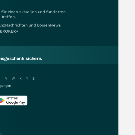
für einen aktuellen und fundierten
 treffen.
nanzNachrichten und BörsenNews
BROKER+
sgeschenk sichern.
U
V
W
X
Y
Z
gungen
r.