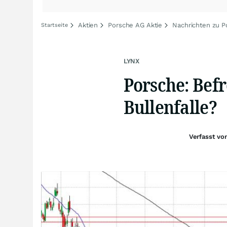
Aktien
Porsche AG Aktie
Nachrichten zu 
Startseite
LYNX
Porsche: Bef
Bullenfalle?
Verfasst v