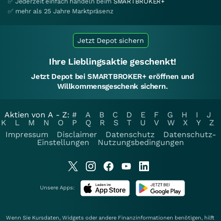
✅ Jederzeit einfach handeln beim
SMARTBROKER+
✅ mehr als 25 Jahre Marktpräsenz
Jetzt Depot sichern
Ihre Lieblingsaktie geschenkt!
Jetzt Depot bei SMARTBROKER+ eröffnen und
Willkommensgeschenk sichern.
Aktien von A - Z:
#
A
B
C
D
E
F
G
H
I
J
K
L
M
N
O
P
Q
R
S
T
U
V
W
X
Y
Z
Impressum
Disclaimer
Datenschutz
Datenschutz-
Einstellungen
Nutzungsbedingungen
Unsere Apps:
Wenn Sie Kursdaten, Widgets oder andere Finanzinformationen benötigen, hilft