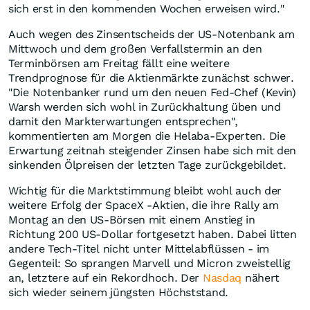
sich erst in den kommenden Wochen erweisen wird."
Auch wegen des Zinsentscheids der US-Notenbank am
Mittwoch und dem großen Verfallstermin an den
Terminbörsen am Freitag fällt eine weitere
Trendprognose für die Aktienmärkte zunächst schwer.
"Die Notenbanker rund um den neuen Fed-Chef (Kevin)
Warsh werden sich wohl in Zurückhaltung üben und
damit den Markterwartungen entsprechen",
kommentierten am Morgen die Helaba-Experten. Die
Erwartung zeitnah steigender Zinsen habe sich mit den
sinkenden Ölpreisen der letzten Tage zurückgebildet.
Wichtig für die Marktstimmung bleibt wohl auch der
weitere Erfolg der SpaceX -Aktien, die ihre Rally am
Montag an den US-Börsen mit einem Anstieg in
Richtung 200 US-Dollar fortgesetzt haben. Dabei litten
andere Tech-Titel nicht unter Mittelabflüssen - im
Gegenteil: So sprangen Marvell und Micron zweistellig
an, letztere auf ein Rekordhoch. Der
Nasdaq
nähert
sich wieder seinem jüngsten Höchststand.