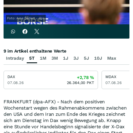
Foto: Arne Dedert - dpa
9 im Artikel enthaltene Werte
Intraday
5T
1M
3M
1J
3J
5J
10J
Max
DAX
MDAX
+2,78
%
07.08.26
26.364,00
PKT
07.08.26
FRANKFURT (dpa-AFX) - Nach dem positiven
Wochenstart wegen des Rahmenabkommens zwischen
den USA und dem Iran zum Ende des Krieges zeichnet
sich am Dienstag im Dax wenig Bewegung ab. Knapp
eine Stunde vor Handelsbeginn signalisierte der X-Dax
als außerbörslicher Indikator für den Dax einen Start