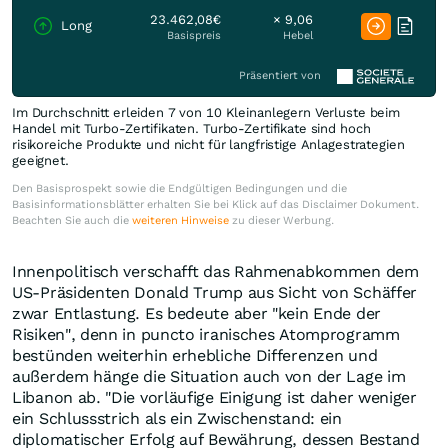
23.462,08€
× 9,06
Long
Basispreis
Hebel
Präsentiert von
Im Durchschnitt erleiden 7 von 10 Kleinanlegern Verluste beim
Handel mit Turbo-Zertifikaten. Turbo-Zertifikate sind hoch
risikoreiche Produkte und nicht für langfristige Anlagestrategien
geeignet.
Den Basisprospekt sowie die Endgültigen Bedingungen und die
Basisinformationsblätter erhalten Sie bei Klick auf das Disclaimer Dokument.
Beachten Sie auch die
weiteren Hinweise
zu dieser Werbung.
Innenpolitisch verschafft das Rahmenabkommen dem
US-Präsidenten Donald Trump aus Sicht von Schäffer
zwar Entlastung. Es bedeute aber "kein Ende der
Risiken", denn in puncto iranisches Atomprogramm
bestünden weiterhin erhebliche Differenzen und
außerdem hänge die Situation auch von der Lage im
Libanon ab. "Die vorläufige Einigung ist daher weniger
ein Schlussstrich als ein Zwischenstand: ein
diplomatischer Erfolg auf Bewährung, dessen Bestand