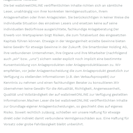
Die bei wallstreetONLINE veröffentlichten Inhalte richten sich an sämtliche
Leser, unabhängig von ihrer konkreten Vermögenssituation, ihrem
Anlageverhalten oder ihren Anlagezielen. Sie berücksichtigen in keiner Weise die
individuelle Situation des einzelnen Lesers und ersetzen keine auf seine
individuellen Bedürfnisse ausgerichtete, fachkundige Anlageberatung.Der
Erwerb von Wertpapieren birgt Risiken, die zum Totalverlust des eingesetzten
Kapitals führen können. Etwaige in der Vergangenheit erzielte Gewinne bieten
keine Gewähr für etwaige Gewinne in der Zukunft. Die Smartbroker Holding AG,
ihre verbundenen Unternehmen, ihre Organe und ihre Mitarbeiter (nachfolgend
auch „wir“ bzw. „uns“) sichern weder explizit noch implizit eine bestimmte
Kursentwicklung von Anlageprodukten oder Anlageproduktklassen zu. Wir
empfehlen, vor jeder Anlageentscheidung die zum Anlageprodukt gesetzlich zur
Verfügung zu stellenden Informationen (z.B. den Verkaufsprospekt) zur
Kenntnis zu nehmen und einen fachkundigen Berater zu konsultieren.Wir
übernehmen keine Gewähr für die Aktualität, Richtigkeit, Angemessenheit,
Qualität und Vollständigkeit der auf wallstreetONLINE zur Verfügung gestellten
Informationen.Machen Leser die bei wallstreetONLINE veröffentlichten Inhalte
zur Grundlage eigener Anlageentscheidungen, so geschieht dies auf eigenes
Risiko. Soweit rechtlich zulässig, schließen wir unsere Haftung für etwaige
direkt oder indirekt damit verbundene Vermögensschäden aus. Eine Haftung für
Vorsatz oder grobe Fahrlässigkeit bleibt unberührt.