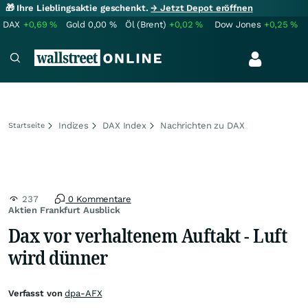
🎁 Ihre Lieblingsaktie geschenkt.
→ Jetzt Depot eröffnen
DAX
+0,69
%
Gold
0,00
%
Öl (Brent)
+0,02
%
Dow Jones
+0,25
%
Indizes
DAX Index
Nachrichten zu DAX
Startseite
237
0 Kommentare
Aktien Frankfurt Ausblick
Dax vor verhaltenem Auftakt - Luft
wird dünner
Verfasst von
dpa-AFX