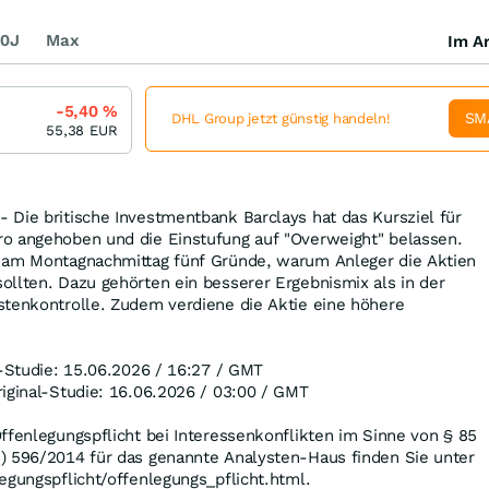
0J
Max
Im Ar
-5,40
%
SM
DHL Group jetzt günstig handeln!
55,38
EUR
Die britische Investmentbank Barclays hat das Kursziel für
o angehoben und die Einstufung auf "Overweight" belassen.
 am Montagnachmittag fünf Gründe, warum Anleger die Aktien
llten. Dazu gehörten ein besserer Ergebnismix als in der
stenkontrolle. Zudem verdiene die Aktie eine höhere
l-Studie: 15.06.2026 / 16:27 / GMT
iginal-Studie: 16.06.2026 / 03:00 / GMT
ffenlegungspflicht bei Interessenkonflikten im Sinne von § 85
) 596/2014 für das genannte Analysten-Haus finden Sie unter
egungspflicht/offenlegungs_pflicht.html.