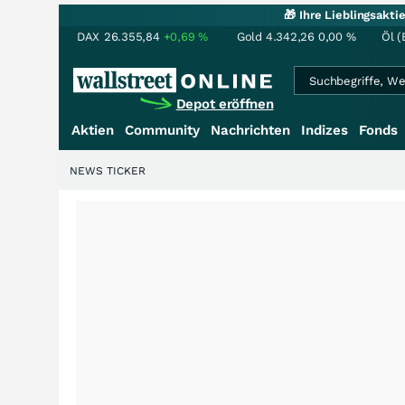
🎁 Ihre Lieblingsakt
DAX
26.355,84
+0,69
%
Gold
4.342,26
0,00
%
Öl (
Depot eröffnen
Aktien
Community
Nachrichten
Indizes
Fonds
NEWS TICKER