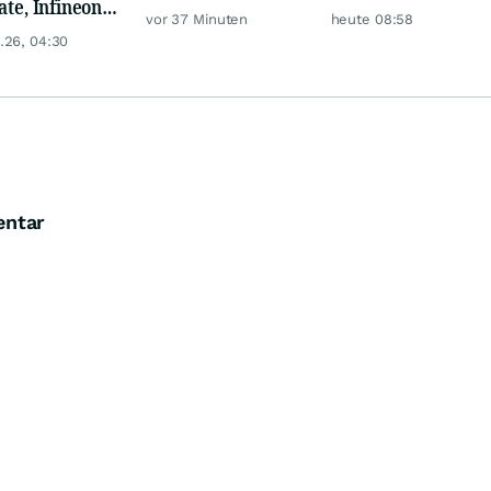
ate, Infineon,
zuverlässig
vor 37 Minuten
heute 08:58
 Nordisk,
unterbewertete
.26, 04:30
ey
Aktien!
entar