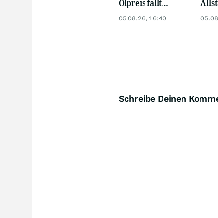
Ölpreis fällt
Allst
weiter, Gold legt
Novo
05.08.26, 16:40
05.08
zu
Disn
Schreibe Deinen Komm