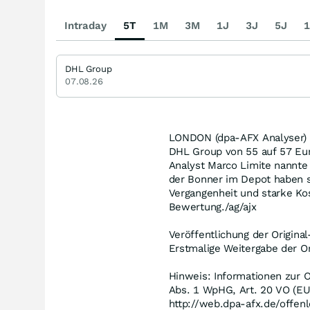
Intraday
5T
1M
3M
1J
3J
5J
1
DHL Group
07.08.26
LONDON (dpa-AFX Analyser) - 
DHL Group von 55 auf 57 Eur
Analyst Marco Limite nannte
der Bonner im Depot haben so
Vergangenheit und starke Ko
Bewertung./ag/ajx
Veröffentlichung der Origina
Erstmalige Weitergabe der Or
Hinweis: Informationen zur O
Abs. 1 WpHG, Art. 20 VO (EU
http://web.dpa-afx.de/offenl