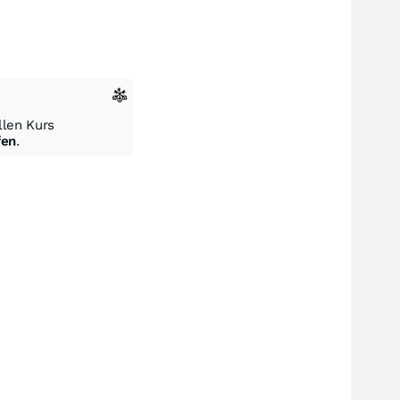
len Kurs
fen
.