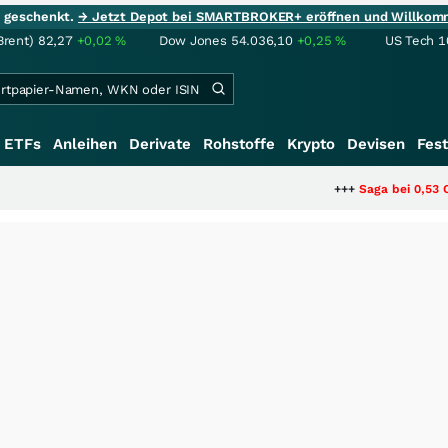
ie geschenkt.
→ Jetzt Depot bei SMARTBROKER+ eröffnen und Willkom
Brent)
82,27
+0,02
%
Dow Jones
54.036,10
+0,25
%
US Tech 1
ETFs
Anleihen
Derivate
Rohstoffe
Krypto
Devisen
Fest
+++
Saga bei 0,53 CAD: Bewertet der