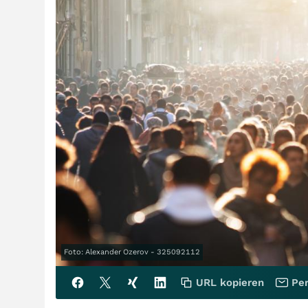
Foto: Alexander Ozerov - 325092112
URL kopieren
Per