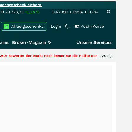
mensgeschenk sichern.
00
29.728,93
+1,18
%
EUR/USD
1,15587
0,00
%
Aktie geschenkt!
Login
Push-Kurse
zins
Broker-Magazin ✨
Unsere Services
 Markt noch immer nur die Hälfte der Story?
+++
Anzeige