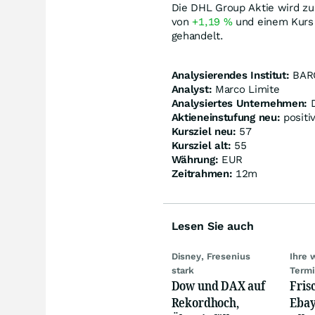
Die DHL Group Aktie wird zu
von
+1,19
%
und einem Kurs
gehandelt.
Analysierendes Institut:
BAR
Analyst:
Marco Limite
Analysiertes Unternehmen:
D
Aktieneinstufung neu:
positi
Kursziel neu:
57
Kursziel alt:
55
Währung:
EUR
Zeitrahmen:
12m
Lesen Sie auch
Disney, Fresenius
Ihre 
stark
Term
Dow und DAX auf
Fris
Rekordhoch,
Ebay,