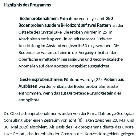
Highlights des Programms
-
Bodenprobenahmen
: Entnahme von insgesamt
280
Bodenproben aus dem B-Horizont auf zwei Rastern
an der
Ostseite des Crystal Lake. Die Proben wurden in 25-m-
Abschnitten entlang von Linien mit Nordost-Südwest-
Ausrichtung im Abstand von jeweils 50 m gewonnen. Die
Bodenraster waren auf eine in der Vergangenheit an der
Oberfläche ermittelte Mineralisierung und geophysikalische
Anomalien auf dem Konzessionsgebiet ausgerichtet.
-
Gesteinsprobenahmen
: Fünfundzwanzig (25)
Proben aus
Ausbissen
wurden entlang der Bodenprobenahmeraster
entnommen, wenn das zutage tretende Grundgestein dies
ermöglichte.
Die Oberflächenprobenahmen wurden von der Firma Dahrouge Geological
Consulting über einen Zeitraum von acht (8) Tagen zwischen 23. Mai und
30. Mai 2026 absolviert. Als Basis des Feldprogramms diente das Crystal
Lake Resort, das innerhalb der Grenzen des Konzessionsgebiets gelegen