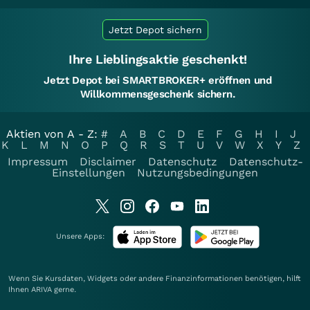
Jetzt Depot sichern
Ihre Lieblingsaktie geschenkt!
Jetzt Depot bei SMARTBROKER+ eröffnen und
Willkommensgeschenk sichern.
Aktien von A - Z:
#
A
B
C
D
E
F
G
H
I
J
K
L
M
N
O
P
Q
R
S
T
U
V
W
X
Y
Z
Impressum
Disclaimer
Datenschutz
Datenschutz-
Einstellungen
Nutzungsbedingungen
Unsere Apps:
Wenn Sie Kursdaten, Widgets oder andere Finanzinformationen benötigen, hilft
Ihnen
ARIVA
gerne.