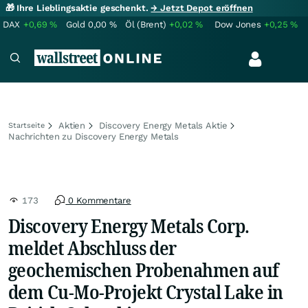
🎁 Ihre Lieblingsaktie geschenkt.
→ Jetzt Depot eröffnen
DAX
+0,69
%
Gold
0,00
%
Öl (Brent)
+0,02
%
Dow Jones
+0,25
%
Aktien
Discovery Energy Metals Aktie
Startseite
Nachrichten zu Discovery Energy Metals
173
0 Kommentare
Discovery Energy Metals Corp.
meldet Abschluss der
geochemischen Probenahmen auf
dem Cu-Mo-Projekt Crystal Lake in