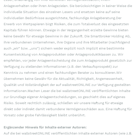
Anlageverhalten oder ihren Anlagezielen. Sie berücksichtigen in keiner Weise die
individuelle Situation des einzelnen Lesers und ersetzen keine auf seine
individuellen Bedürfnisse ausgerichtete, fachkundige Anlageberatung.Der
Erwerb von Wertpapieren birgt Risiken, die zum Totalverlust des eingesetzten
Kapitals führen können. Etwaige in der Vergangenheit erzielte Gewinne bieten
keine Gewähr für etwaige Gewinne in der Zukunft. Die Smartbroker Holding AG,
ihre verbundenen Unternehmen, ihre Organe und ihre Mitarbeiter (nachfolgend
auch „wir“ bzw. „uns“) sichern weder explizit noch implizit eine bestimmte
Kursentwicklung von Anlageprodukten oder Anlageproduktklassen zu. Wir
empfehlen, vor jeder Anlageentscheidung die zum Anlageprodukt gesetzlich zur
Verfügung zu stellenden Informationen (z.B. den Verkaufsprospekt) zur
Kenntnis zu nehmen und einen fachkundigen Berater zu konsultieren.Wir
übernehmen keine Gewähr für die Aktualität, Richtigkeit, Angemessenheit,
Qualität und Vollständigkeit der auf wallstreetONLINE zur Verfügung gestellten
Informationen.Machen Leser die bei wallstreetONLINE veröffentlichten Inhalte
zur Grundlage eigener Anlageentscheidungen, so geschieht dies auf eigenes
Risiko. Soweit rechtlich zulässig, schließen wir unsere Haftung für etwaige
direkt oder indirekt damit verbundene Vermögensschäden aus. Eine Haftung für
Vorsatz oder grobe Fahrlässigkeit bleibt unberührt.
Ergänzender Hinweis für Inhalte externer Autoren:
Auf die bei wallstreetONLINE veröffentlichten Inhalte externer Autoren (wie z.B.