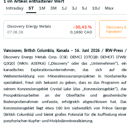
1 im Artikel enthaltener Wert
Intraday
5T
1M
3M
1J
3J
5J
10J
Max
Discovery Energy Metals
-30,43
%
Discovery Ene
handeln!
07.08.26
0,1650
CAD
Vancouver, British Columbia, Kanada – 16. Juni 2026 / IRW-Press /
Discovery Energy Metals Corp. (CSE: DEMC) (OTCQB: DEMCF) (FWB:
Q3Q0) (WKN: A3EFKA) („Discovery“ oder das „Unternehmen“), ein
kanadisches Explorationsunternehmen, das sich auf die
Weiterentwicklung von Mineralressourcenprojekten in Nordamerika
spezialisiert, freut sich bekannt zu geben, dass es das Programm auf
seinem Konzessionsgebiet Crystal Lake (das „Konzessionsgebiet“), das
Prospektionsarbeiten an der Oberfläche und geochemische
Bodenprobenahmen umfasste, erfolgreich abgeschlossen hat. Das
Konzessionsgebiet liegt etwa 160 km südwestlich von Prince George
(British Columbia) und bietet großes Potenzial für die Auffindung einer
porphyrischen Kupfer- und Molybdänmineralisierung.