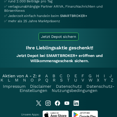
✅ rund 2.000 Beiträge pro Tag
✅ verlagsunabhängige Partner ARIVA, FinanzNachrichten und
BörsenNews
✅ Jederzeit einfach handeln beim
SMARTBROKER+
✅ mehr als 25 Jahre Marktpräsenz
Jetzt Depot sichern
Ihre Lieblingsaktie geschenkt!
Jetzt Depot bei SMARTBROKER+ eröffnen und
Willkommensgeschenk sichern.
Aktien von A - Z:
#
A
B
C
D
E
F
G
H
I
J
K
L
M
N
O
P
Q
R
S
T
U
V
W
X
Y
Z
Impressum
Disclaimer
Datenschutz
Datenschutz-
Einstellungen
Nutzungsbedingungen
Unsere Apps: