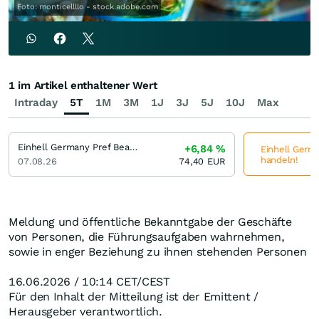
Foto: monticellllo - stock.adobe.com
1 im Artikel enthaltener Wert
Intraday
5T
1M
3M
1J
3J
5J
10J
Max
Einhell Germany Pref Bearer
+6,84
%
Einhell Germa
handeln!
07.08.26
74,40
EUR
Meldung und öffentliche Bekanntgabe der Geschäfte
von Personen, die Führungsaufgaben wahrnehmen,
sowie in enger Beziehung zu ihnen stehenden Personen
16.06.2026 / 10:14 CET/CEST
Für den Inhalt der Mitteilung ist der Emittent /
Herausgeber verantwortlich.