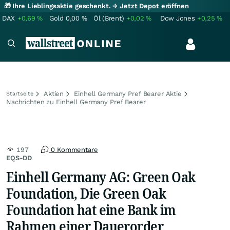
🎁 Ihre Lieblingsaktie geschenkt.
→ Jetzt Depot eröffnen
DAX
+0,69
%
Gold
0,00
%
Öl (Brent)
+0,02
%
Dow Jones
+0,25
%
Aktien
Einhell Germany Pref Bearer Aktie
Startseite
Nachrichten zu Einhell Germany Pref Bearer
197
0 Kommentare
EQS-DD
Einhell Germany AG: Green Oak
Foundation, Die Green Oak
Foundation hat eine Bank im
Rahmen einer Dauerorder