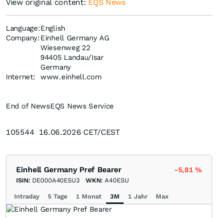
View original content:
EQS News
Language:
English
Company:
Einhell Germany AG
Wiesenweg 22
94405 Landau/Isar
Germany
Internet:
www.einhell.com
End of News
EQS News Service
105544 16.06.2026 CET/CEST
Einhell Germany Pref Bearer
-5,81
%
ISIN:
DE000A40ESU3
WKN:
A40ESU
Intraday
5 Tage
1 Monat
3M
1 Jahr
Max