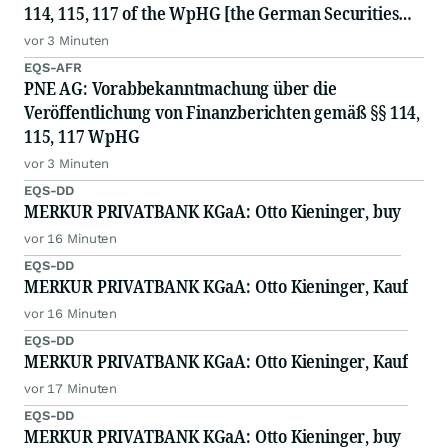
114, 115, 117 of the WpHG [the German Securities
Act]
vor 3 Minuten
EQS-AFR
PNE AG: Vorabbekanntmachung über die
Veröffentlichung von Finanzberichten gemäß §§ 114,
115, 117 WpHG
vor 3 Minuten
EQS-DD
MERKUR PRIVATBANK KGaA: Otto Kieninger, buy
vor 16 Minuten
EQS-DD
MERKUR PRIVATBANK KGaA: Otto Kieninger, Kauf
vor 16 Minuten
EQS-DD
MERKUR PRIVATBANK KGaA: Otto Kieninger, Kauf
vor 17 Minuten
EQS-DD
MERKUR PRIVATBANK KGaA: Otto Kieninger, buy