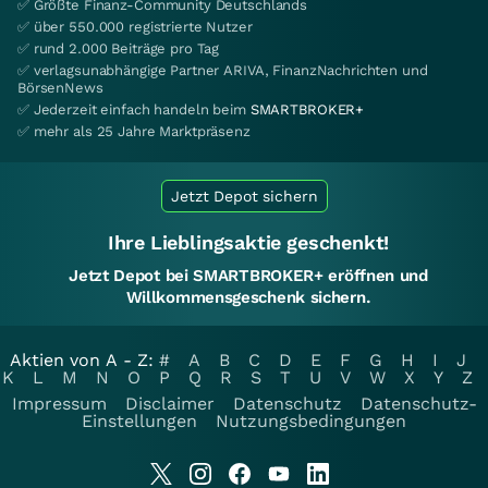
✅ Größte Finanz-Community Deutschlands
✅ über 550.000 registrierte Nutzer
✅ rund 2.000 Beiträge pro Tag
✅ verlagsunabhängige Partner ARIVA, FinanzNachrichten und
BörsenNews
✅ Jederzeit einfach handeln beim
SMARTBROKER+
✅ mehr als 25 Jahre Marktpräsenz
Jetzt Depot sichern
Ihre Lieblingsaktie geschenkt!
Jetzt Depot bei SMARTBROKER+ eröffnen und
Willkommensgeschenk sichern.
Aktien von A - Z:
#
A
B
C
D
E
F
G
H
I
J
K
L
M
N
O
P
Q
R
S
T
U
V
W
X
Y
Z
Impressum
Disclaimer
Datenschutz
Datenschutz-
Einstellungen
Nutzungsbedingungen