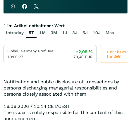
1 im Artikel enthaltener Wert
Intraday
5T
1M
3M
1J
3J
5J
10J
Max
Einhell Germany Pref Bearer
+2,09
%
Einhell Germa
handeln!
10:00:27
73,40
EUR
Notification and public disclosure of transactions by
persons discharging managerial responsibilities and
persons closely associated with them
16.06.2026 / 10:14 CET/CEST
The issuer is solely responsible for the content of this
announcement.