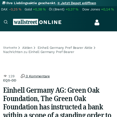
🎁 Ihre Lieblingsaktie geschenkt.
→ Jetzt Depot eröffnen
DAX
-0,25
%
Gold
+0,38
%
Öl (Brent)
+0,37
%
Dow Jones
+0,14
%
Aktien
Einhell Germany Pref Bearer Aktie
Startseite
Nachrichten zu Einhell Germany Pref Bearer
129
0 Kommentare
EQS-DD
Einhell Germany AG: Green Oak
Foundation, The Green Oak
Foundation has instructed a bank
within a scope of a standing order to