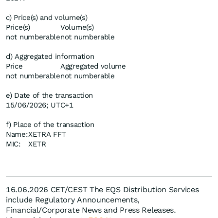
c) Price(s) and volume(s)
Price(s)
Volume(s)
not numberable
not numberable
d) Aggregated information
Price
Aggregated volume
not numberable
not numberable
e) Date of the transaction
15/06/2026; UTC+1
f) Place of the transaction
Name:
XETRA FFT
MIC:
XETR
16.06.2026 CET/CEST The EQS Distribution Services
include Regulatory Announcements,
Financial/Corporate News and Press Releases.