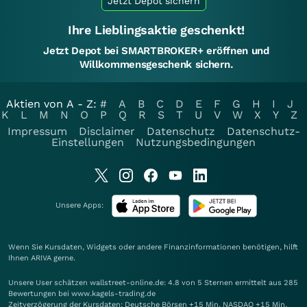
Jetzt Depot sichern
Ihre Lieblingsaktie geschenkt!
Jetzt Depot bei SMARTBROKER+ eröffnen und
Willkommensgeschenk sichern.
Aktien von A - Z:
#
A
B
C
D
E
F
G
H
I
J
K
L
M
N
O
P
Q
R
S
T
U
V
W
X
Y
Z
Impressum
Disclaimer
Datenschutz
Datenschutz-
Einstellungen
Nutzungsbedingungen
Unsere Apps:
Wenn Sie Kursdaten, Widgets oder andere Finanzinformationen benötigen, hilft
Ihnen
ARIVA
gerne.
Unsere User schätzen wallstreet-online.de: 4.8 von 5 Sternen ermittelt aus 285
Bewertungen bei www.kagels-trading.de
Zeitverzögerung der Kursdaten: Deutsche Börsen +15 Min. NASDAQ +15 Min.