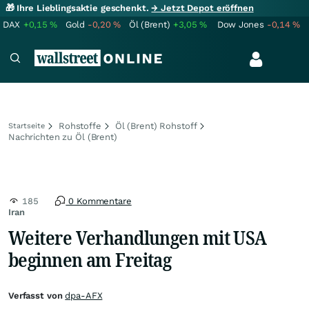
🎁 Ihre Lieblingsaktie geschenkt.
→ Jetzt Depot eröffnen
DAX
+0,15
%
Gold
-0,20
%
Öl (Brent)
+3,05
%
Dow Jones
-0,14
%
Rohstoffe
Öl (Brent) Rohstoff
Startseite
Nachrichten zu Öl (Brent)
185
0 Kommentare
Iran
Weitere Verhandlungen mit USA
beginnen am Freitag
Verfasst von
dpa-AFX