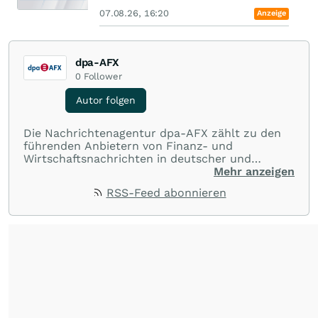
07.08.26, 16:20
Anzeige
dpa-AFX
0
Follower
Autor folgen
Die Nachrichtenagentur dpa-AFX zählt zu den
führenden Anbietern von Finanz- und
Wirtschaftsnachrichten in deutscher und
englischer Sprache. Gestützt auf ein
Mehr anzeigen
internationales Agentur-Netzwerk berichtet
RSS-Feed abonnieren
dpa-AFX unabhängig, zuverlässig und schnell
von allen wichtigen Finanzstandorten der Welt.
Die Nutzung der Inhalte in Form eines RSS-
Feeds ist ausschließlich für private und nicht
kommerzielle Internetangebote zulässig. Eine
dauerhafte Archivierung der dpa-AFX-
Nachrichten auf diesen Seiten ist nicht zulässig.
Alle Rechte bleiben vorbehalten. (dpa-AFX)