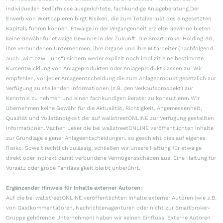
individuellen Bedürfnisse ausgerichtete, fachkundige Anlageberatung.Der
Erwerb von Wertpapieren birgt Risiken, die zum Totalverlust des eingesetzten
Kapitals führen können. Etwaige in der Vergangenheit erzielte Gewinne bieten
keine Gewähr für etwaige Gewinne in der Zukunft. Die Smartbroker Holding AG,
ihre verbundenen Unternehmen, ihre Organe und ihre Mitarbeiter (nachfolgend
auch „wir“ bzw. „uns“) sichern weder explizit noch implizit eine bestimmte
Kursentwicklung von Anlageprodukten oder Anlageproduktklassen zu. Wir
empfehlen, vor jeder Anlageentscheidung die zum Anlageprodukt gesetzlich zur
Verfügung zu stellenden Informationen (z.B. den Verkaufsprospekt) zur
Kenntnis zu nehmen und einen fachkundigen Berater zu konsultieren.Wir
übernehmen keine Gewähr für die Aktualität, Richtigkeit, Angemessenheit,
Qualität und Vollständigkeit der auf wallstreetONLINE zur Verfügung gestellten
Informationen.Machen Leser die bei wallstreetONLINE veröffentlichten Inhalte
zur Grundlage eigener Anlageentscheidungen, so geschieht dies auf eigenes
Risiko. Soweit rechtlich zulässig, schließen wir unsere Haftung für etwaige
direkt oder indirekt damit verbundene Vermögensschäden aus. Eine Haftung für
Vorsatz oder grobe Fahrlässigkeit bleibt unberührt.
Ergänzender Hinweis für Inhalte externer Autoren:
Auf die bei wallstreetONLINE veröffentlichten Inhalte externer Autoren (wie z.B.
von Gastkommentatoren, Nachrichtenagenturen oder nicht zur Smartbroker-
Gruppe gehörende Unternehmen) haben wir keinen Einfluss. Externe Autoren