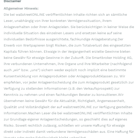
Disclaimer
Allgemeiner Hinweis:
Die bei wallstreetONLINE veröffentlichten Inhalte richten sich an sämtliche
Leser, unabhängig von ihrer konkreten Vermögenssituation, ihrem
Anlageverhalten oder ihren Anlagezielen. Sie berücksichtigen in keiner Weise die
individuelle Situation des einzelnen Lesers und ersetzen keine auf seine
individuellen Bedürfnisse ausgerichtete, fachkundige Anlageberatung.Der
Erwerb von Wertpapieren birgt Risiken, die zum Totalverlust des eingesetzten
Kapitals führen können. Etwaige in der Vergangenheit erzielte Gewinne bieten
keine Gewähr für etwaige Gewinne in der Zukunft. Die Smartbroker Holding AG,
ihre verbundenen Unternehmen, ihre Organe und ihre Mitarbeiter (nachfolgend
auch „wir“ bzw. „uns“) sichern weder explizit noch implizit eine bestimmte
Kursentwicklung von Anlageprodukten oder Anlageproduktklassen zu. Wir
empfehlen, vor jeder Anlageentscheidung die zum Anlageprodukt gesetzlich zur
Verfügung zu stellenden Informationen (z.B. den Verkaufsprospekt) zur
Kenntnis zu nehmen und einen fachkundigen Berater zu konsultieren.Wir
übernehmen keine Gewähr für die Aktualität, Richtigkeit, Angemessenheit,
Qualität und Vollständigkeit der auf wallstreetONLINE zur Verfügung gestellten
Informationen.Machen Leser die bei wallstreetONLINE veröffentlichten Inhalte
zur Grundlage eigener Anlageentscheidungen, so geschieht dies auf eigenes
Risiko. Soweit rechtlich zulässig, schließen wir unsere Haftung für etwaige
direkt oder indirekt damit verbundene Vermögensschäden aus. Eine Haftung für
Vorsatz oder grobe Fahrlässigkeit bleibt unberührt.