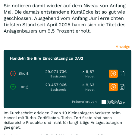
Sie notieren damit wieder auf dem Niveau von Anfang
Mai. Die damals entstandene Kurslücke ist so gut wie
geschlossen. Ausgehend vom Anfang Juni erreichten
tiefsten Stand seit April 2025 haben sich die Titel des
Anlagenbauers um 9,5 Prozent erholt.
Anzeige
Handeln Sie Ihre Einschätzung zu DAX!
29.071,73€
× 9,67
Short
Basispreis
Hebel
23.457,96€
× 9,63
Long
Basispreis
Hebel
Präsentiert von
Im Durchschnitt erleiden 7 von 10 Kleinanlegern Verluste beim
Handel mit Turbo-Zertifikaten. Turbo-Zertifikate sind hoch
risikoreiche Produkte und nicht für langfristige Anlagestrategien
geeignet.