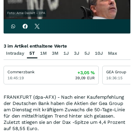
Foto: Arne Dedert - DPA
3 im Artikel enthaltene Werte
Intraday
5T
1M
3M
1J
3J
5J
10J
Max
Commerzbank
GEA Group
+3,05
%
16:45:19
39,09
EUR
16:36:15
FRANKFURT (dpa-AFX) - Nach einer Kaufempfehlung
der Deutschen Bank haben die Aktien der Gea Group
am Dienstag mit kräftigem Zuwachs die 50-Tage-Linie
für den mittelfristigen Trend hinter sich gelassen.
Zuletzt stiegen sie an der Dax -Spitze um 4,4 Prozent
auf 58,55 Euro.