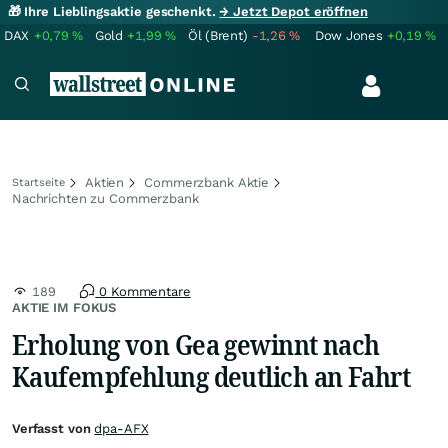
🎁 Ihre Lieblingsaktie geschenkt.
→ Jetzt Depot eröffnen
DAX
+0,79
%
Gold
+1,99
%
Öl (Brent)
-1,26
%
Dow Jones
+0,19
%
Aktien
Commerzbank Aktie
Startseite
Nachrichten zu Commerzbank
189
0 Kommentare
AKTIE IM FOKUS
Erholung von Gea gewinnt nach
Kaufempfehlung deutlich an Fahrt
Verfasst von
dpa-AFX