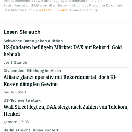
Den Basisprospekt sowie die Endgültigen Bedingungen und die
Basisinformationsblätter erhalten Sie bei Klick auf das Disclaimer Dokument.
Beachten Sie auch die
weiteren Hinweise
zu dieser Werbung.
Lesen Sie auch
Schwache Daten geben Auftrieb
US-Jobdaten beflügeln Märkte: DAX auf Rekord, Gold
hebt ab
vor 1 Stunde
Dividenden-Erhöhung im Visier
Allianz glänzt operativ mit Rekordquartal, doch KI-
Kosten dämpfen Gewinn
heute 08:43
US-Techwerte stark
Wall Street legt zu, DAX steigt nach Zahlen von Telekom,
Henkel
gestern 17:05
Berlin streicht, Börse kontert