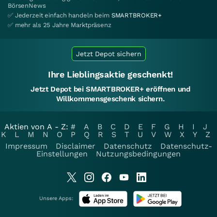
BörsenNews
✅ Jederzeit einfach handeln beim
SMARTBROKER+
✅ mehr als 25 Jahre Marktpräsenz
Jetzt Depot sichern
Ihre Lieblingsaktie geschenkt!
Jetzt Depot bei SMARTBROKER+ eröffnen und
Willkommensgeschenk sichern.
Aktien von A - Z:
#
A
B
C
D
E
F
G
H
I
J
K
L
M
N
O
P
Q
R
S
T
U
V
W
X
Y
Z
Impressum
Disclaimer
Datenschutz
Datenschutz-
Einstellungen
Nutzungsbedingungen
Unsere Apps: