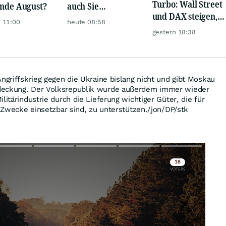
Turbo: Wall Street
Ende August?
auch Sie
und DAX steigen,
zuverlässig
 11:00
heute 08:58
Gold glänzt
unterbewertete
gestern 18:38
Aktien!
Angriffskrieg gegen die Ukraine bislang nicht und gibt Moskau
deckung. Der Volksrepublik wurde außerdem immer wieder
litärindustrie durch die Lieferung wichtiger Güter, die für
e Zwecke einsetzbar sind, zu unterstützen./jon/DP/stk
Skip