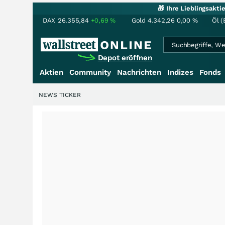
🎁 Ihre Lieblingsakt
DAX
26.355,84
+0,69
%
Gold
4.342,26
0,00
%
Öl (
Depot eröffnen
Aktien
Community
Nachrichten
Indizes
Fonds
NEWS TICKER