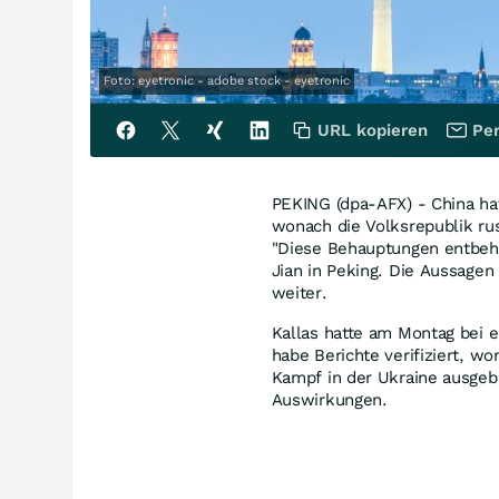
Foto: eyetronic - adobe stock - eyetronic
URL kopieren
Per
PEKING (dpa-AFX) - China ha
wonach die Volksrepublik rus
"Diese Behauptungen entbehr
Jian in Peking. Die Aussage
weiter.
Kallas hatte am Montag bei 
habe Berichte verifiziert, wo
Kampf in der Ukraine ausgebi
Auswirkungen.