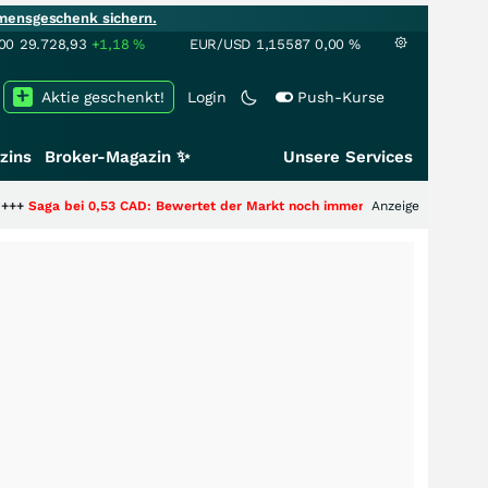
mensgeschenk sichern.
00
29.728,93
+1,18
%
EUR/USD
1,15587
0,00
%
Aktie geschenkt!
Login
Push-Kurse
zins
Broker-Magazin ✨
Unsere Services
53 CAD: Bewertet der Markt noch immer nur die Hälfte der Story?
Anzeige
+++