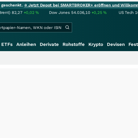
ie geschenkt.
→ Jetzt Depot bei SMARTBROKER+ eröffnen und Willkom
Brent)
82,27
+0,02
%
Dow Jones
54.036,10
+0,25
%
US Tech 1
ETFs
Anleihen
Derivate
Rohstoffe
Krypto
Devisen
Fest
+++
Saga bei 0,