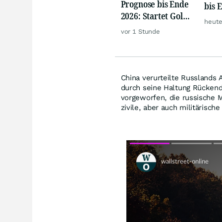
Prognose bis Ende
bis 
2026: Startet Gold
heute
jetzt eine neue
vor 1 Stunde
Rallye?
China verurteilte Russlands 
durch seine Haltung Rücken
vorgeworfen, die russische Mi
zivile, aber auch militärisch