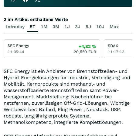
2 im Artikel enthaltene Werte
Intraday
5T
1M
3M
1J
3J
5J
10J
Max
SFC Energy
SDAX
+4,82
%
11:05:44
20,550
EUR
11:17:13
SFC Energy ist ein Anbieter von Brennstoffzellen- und
Hybrid-Energielösungen für Industrie, Verteidigung und
Mobilität. Kernprodukte sind methanol- und
wasserstoffbasierte Brennstoffzellen samt Power-
Management. Marktstellung: Nischenführer bei
netzfernen, zuverlässigen Off-Grid-Lösungen. Wichtige
Wettbewerber: Ballard, Plug Power, Nedstack. USP:
robuste, langjährig erprobte Systeme,
Methanolkompetenz, integrierte Komplettlösungen.