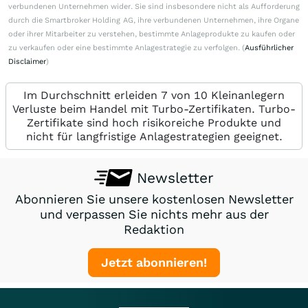
verbundenen Unternehmen wider. Sie sind insbesondere nicht als Aufforderung
durch die Smartbroker Holding AG, ihre verbundenen Unternehmen, ihre Organe
oder ihrer Mitarbeiter zu verstehen, bestimmte Anlageprodukte zu kaufen oder
zu verkaufen oder eine bestimmte Anlagestrategie zu verfolgen. (
Ausführlicher
Disclaimer
)
Im Durchschnitt erleiden 7 von 10 Kleinanlegern
Verluste beim Handel mit Turbo-Zertifikaten. Turbo-
Zertifikate sind hoch risikoreiche Produkte und
nicht für langfristige Anlagestrategien geeignet.
Newsletter
Abonnieren Sie unsere kostenlosen Newsletter
und verpassen Sie nichts mehr aus der
Redaktion
Jetzt abonnieren!