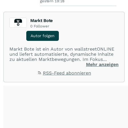
gestern 19:28
Markt Bote
0
Follower
Autor folgen
Markt Bote ist ein Autor von wallstreetONLINE
und liefert automatisierte, dynamische Inhalte
zu aktuellen Marktbewegungen. Im Fokus
stehen Tops und Flops, Branchentrends und
Mehr anzeigen
Impulse aus der Community. Ob Tech-Aktien,
RSS-Feed abonnieren
Rohstoffe oder Krypto – die Beiträge sind kurz,
prägnant und regen zur Diskussion an, sodass
Leser schnell einen Überblick gewinnen und
eigene Marktideen entwickeln können.