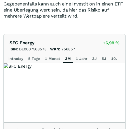
Gegebenenfalls kann auch eine Investition in einen ETF
eine Überlegung wert sein, da hier das Risiko auf
mehrere Wertpapiere verteilt wird.
SFC Energy
+6,99
%
ISIN:
DE0007568578
WKN:
756857
Intraday
5 Tage
1 Monat
3M
1 Jahr
3J
5J
10J
Ma