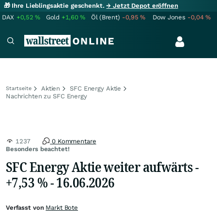
🎁 Ihre Lieblingsaktie geschenkt.
→ Jetzt Depot eröffnen
DAX
+0,52
%
Gold
+1,60
%
Öl (Brent)
-0,95
%
Dow Jones
-0,04
%
Aktien
SFC Energy Aktie
Startseite
Nachrichten zu SFC Energy
1237
0 Kommentare
Besonders beachtet!
SFC Energy Aktie weiter aufwärts -
+7,53 % - 16.06.2026
Verfasst von
Markt Bote