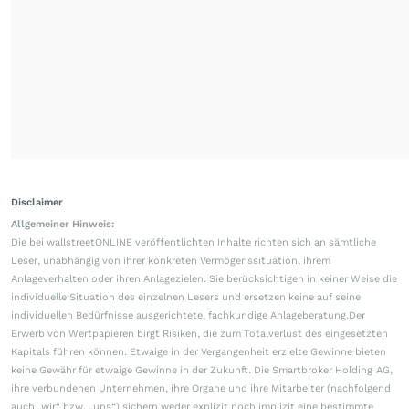
Disclaimer
Allgemeiner Hinweis:
Die bei wallstreetONLINE veröffentlichten Inhalte richten sich an sämtliche
Leser, unabhängig von ihrer konkreten Vermögenssituation, ihrem
Anlageverhalten oder ihren Anlagezielen. Sie berücksichtigen in keiner Weise die
individuelle Situation des einzelnen Lesers und ersetzen keine auf seine
individuellen Bedürfnisse ausgerichtete, fachkundige Anlageberatung.Der
Erwerb von Wertpapieren birgt Risiken, die zum Totalverlust des eingesetzten
Kapitals führen können. Etwaige in der Vergangenheit erzielte Gewinne bieten
keine Gewähr für etwaige Gewinne in der Zukunft. Die Smartbroker Holding AG,
ihre verbundenen Unternehmen, ihre Organe und ihre Mitarbeiter (nachfolgend
auch „wir“ bzw. „uns“) sichern weder explizit noch implizit eine bestimmte