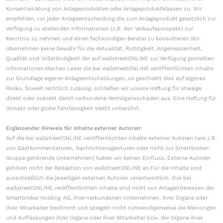
Kursentwicklung von Anlageprodukten oder Anlageproduktklassen zu. Wir
empfehlen, vor jeder Anlageentscheidung die zum Anlageprodukt gesetzlich zur
Verfügung zu stellenden Informationen (z.B. den Verkaufsprospekt) zur
Kenntnis zu nehmen und einen fachkundigen Berater zu konsultieren.Wir
übernehmen keine Gewähr für die Aktualität, Richtigkeit, Angemessenheit,
Qualität und Vollständigkeit der auf wallstreetONLINE zur Verfügung gestellten
Informationen.Machen Leser die bei wallstreetONLINE veröffentlichten Inhalte
zur Grundlage eigener Anlageentscheidungen, so geschieht dies auf eigenes
Risiko. Soweit rechtlich zulässig, schließen wir unsere Haftung für etwaige
direkt oder indirekt damit verbundene Vermögensschäden aus. Eine Haftung für
Vorsatz oder grobe Fahrlässigkeit bleibt unberührt.
Ergänzender Hinweis für Inhalte externer Autoren:
Auf die bei wallstreetONLINE veröffentlichten Inhalte externer Autoren (wie z.B.
von Gastkommentatoren, Nachrichtenagenturen oder nicht zur Smartbroker-
Gruppe gehörende Unternehmen) haben wir keinen Einfluss. Externe Autoren
gehören nicht der Redaktion von wallstreetONLINE an.Für die Inhalte sind
ausschließlich die jeweiligen externen Autoren verantwortlich. Ihre bei
wallstreetONLINE veröffentlichten Inhalte sind nicht von Anlageinteressen der
Smartbroker Holding AG, ihrer verbundenen Unternehmen, ihrer Organe oder
ihrer Mitarbeiter bestimmt und spiegeln nicht notwendigerweise die Meinungen
und Auffassungen ihrer Organe oder ihrer Mitarbeiter bzw. der Organe ihrer