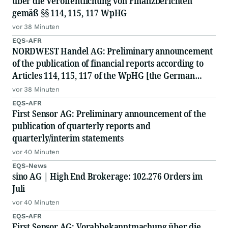
über die Veröffentlichung von Finanzberichten
gemäß §§ 114, 115, 117 WpHG
vor 38 Minuten
EQS-AFR
NORDWEST Handel AG: Preliminary announcement
of the publication of financial reports according to
Articles 114, 115, 117 of the WpHG [the German
Securities Act]
vor 38 Minuten
EQS-AFR
First Sensor AG: Preliminary announcement of the
publication of quarterly reports and
quarterly/interim statements
vor 40 Minuten
EQS-News
sino AG | High End Brokerage: 102.276 Orders im
Juli
vor 40 Minuten
EQS-AFR
First Sensor AG: Vorabbekanntmachung über die