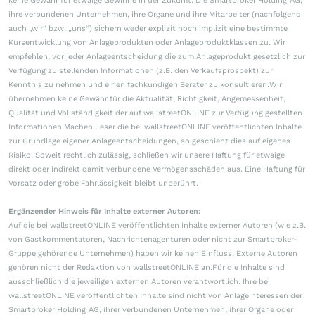
keine Gewähr für etwaige Gewinne in der Zukunft. Die Smartbroker Holding AG,
ihre verbundenen Unternehmen, ihre Organe und ihre Mitarbeiter (nachfolgend
auch „wir“ bzw. „uns“) sichern weder explizit noch implizit eine bestimmte
Kursentwicklung von Anlageprodukten oder Anlageproduktklassen zu. Wir
empfehlen, vor jeder Anlageentscheidung die zum Anlageprodukt gesetzlich zur
Verfügung zu stellenden Informationen (z.B. den Verkaufsprospekt) zur
Kenntnis zu nehmen und einen fachkundigen Berater zu konsultieren.Wir
übernehmen keine Gewähr für die Aktualität, Richtigkeit, Angemessenheit,
Qualität und Vollständigkeit der auf wallstreetONLINE zur Verfügung gestellten
Informationen.Machen Leser die bei wallstreetONLINE veröffentlichten Inhalte
zur Grundlage eigener Anlageentscheidungen, so geschieht dies auf eigenes
Risiko. Soweit rechtlich zulässig, schließen wir unsere Haftung für etwaige
direkt oder indirekt damit verbundene Vermögensschäden aus. Eine Haftung für
Vorsatz oder grobe Fahrlässigkeit bleibt unberührt.
Ergänzender Hinweis für Inhalte externer Autoren:
Auf die bei wallstreetONLINE veröffentlichten Inhalte externer Autoren (wie z.B.
von Gastkommentatoren, Nachrichtenagenturen oder nicht zur Smartbroker-
Gruppe gehörende Unternehmen) haben wir keinen Einfluss. Externe Autoren
gehören nicht der Redaktion von wallstreetONLINE an.Für die Inhalte sind
ausschließlich die jeweiligen externen Autoren verantwortlich. Ihre bei
wallstreetONLINE veröffentlichten Inhalte sind nicht von Anlageinteressen der
Smartbroker Holding AG, ihrer verbundenen Unternehmen, ihrer Organe oder