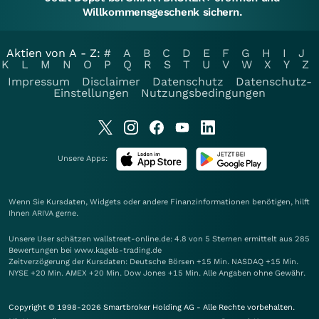
Willkommensgeschenk sichern.
Aktien von A - Z:
#
A
B
C
D
E
F
G
H
I
J
K
L
M
N
O
P
Q
R
S
T
U
V
W
X
Y
Z
Impressum
Disclaimer
Datenschutz
Datenschutz-
Einstellungen
Nutzungsbedingungen
Unsere Apps:
Wenn Sie Kursdaten, Widgets oder andere Finanzinformationen benötigen, hilft
Ihnen
ARIVA
gerne.
Unsere User schätzen wallstreet-online.de: 4.8 von 5 Sternen ermittelt aus 285
Bewertungen bei www.kagels-trading.de
Zeitverzögerung der Kursdaten: Deutsche Börsen +15 Min. NASDAQ +15 Min.
NYSE +20 Min. AMEX +20 Min. Dow Jones +15 Min. Alle Angaben ohne Gewähr.
Copyright © 1998-2026 Smartbroker Holding AG - Alle Rechte vorbehalten.