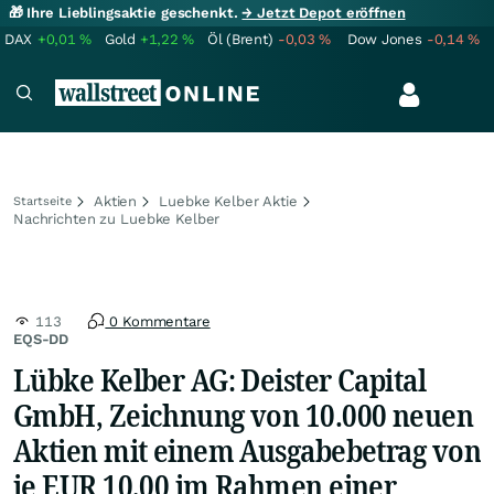
🎁 Ihre Lieblingsaktie geschenkt.
→ Jetzt Depot eröffnen
DAX
+0,01
%
Gold
+1,22
%
Öl (Brent)
-0,03
%
Dow Jones
-0,14
%
Aktien
Luebke Kelber Aktie
Startseite
Nachrichten zu Luebke Kelber
113
0 Kommentare
EQS-DD
Lübke Kelber AG: Deister Capital
GmbH, Zeichnung von 10.000 neuen
Aktien mit einem Ausgabebetrag von
je EUR 10,00 im Rahmen einer