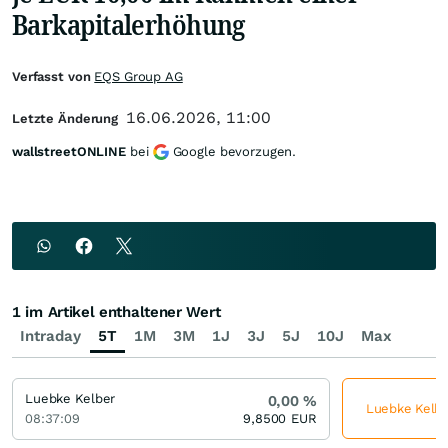
Barkapitalerhöhung
Verfasst von
EQS Group AG
16.06.2026, 11:00
Letzte Änderung
wallstreetONLINE
bei
Google bevorzugen.
1 im Artikel enthaltener Wert
Intraday
5T
1M
3M
1J
3J
5J
10J
Max
Luebke Kelber
0,00
%
Luebke Kelber
08:37:09
9,8500
EUR