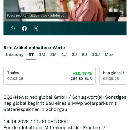
Foto: peopleimages - stock.adobe.com
5 im Artikel enthaltene Werte
Intraday
5T
1M
3M
1J
3J
5J
10J
Max
Thales
+10,47
%
07.08.26
264,80
EUR
07.08.26
EQS-News: hep global GmbH / Schlagwort(e): Sonstiges
hep global beginnt Bau eines 8 MWp Solarparks mit
Batteriespeicher in Schongau
16.06.2026 / 11:00 CET/CEST
Für den Inhalt der Mitteilung ist der Emittent /