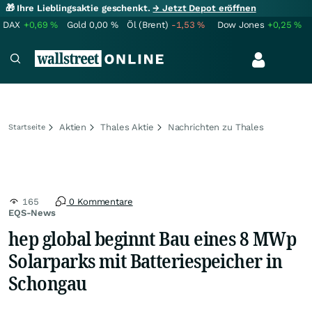
🎁 Ihre Lieblingsaktie geschenkt.
→ Jetzt Depot eröffnen
DAX
+0,69
%
Gold
0,00
%
Öl (Brent)
-1,53
%
Dow Jones
+0,25
%
Aktien
Thales Aktie
Nachrichten zu Thales
Startseite
165
0 Kommentare
EQS-News
hep global beginnt Bau eines 8 MWp
Solarparks mit Batteriespeicher in
Schongau