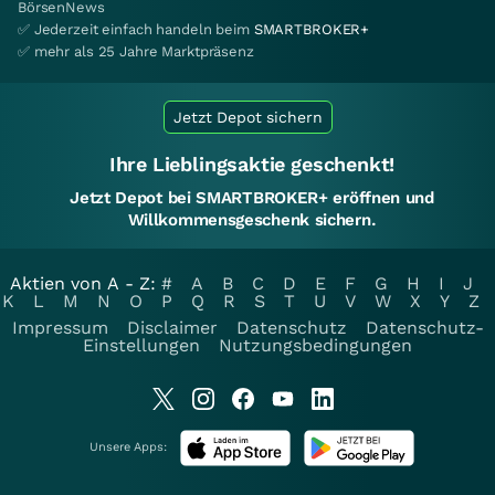
BörsenNews
✅ Jederzeit einfach handeln beim
SMARTBROKER+
✅ mehr als 25 Jahre Marktpräsenz
Jetzt Depot sichern
Ihre Lieblingsaktie geschenkt!
Jetzt Depot bei SMARTBROKER+ eröffnen und
Willkommensgeschenk sichern.
Aktien von A - Z:
#
A
B
C
D
E
F
G
H
I
J
K
L
M
N
O
P
Q
R
S
T
U
V
W
X
Y
Z
Impressum
Disclaimer
Datenschutz
Datenschutz-
Einstellungen
Nutzungsbedingungen
Unsere Apps: