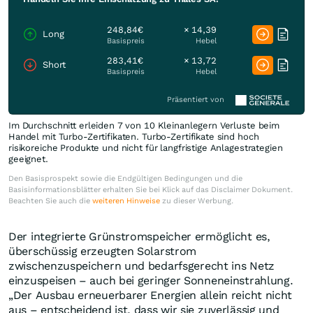
248,84€
× 14,39
Long
Basispreis
Hebel
283,41€
× 13,72
Short
Basispreis
Hebel
Präsentiert von
Im Durchschnitt erleiden 7 von 10 Kleinanlegern Verluste beim
Handel mit Turbo-Zertifikaten. Turbo-Zertifikate sind hoch
risikoreiche Produkte und nicht für langfristige Anlagestrategien
geeignet.
Den Basisprospekt sowie die Endgültigen Bedingungen und die
Basisinformationsblätter erhalten Sie bei Klick auf das Disclaimer Dokument.
Beachten Sie auch die
weiteren Hinweise
zu dieser Werbung.
Der integrierte Grünstromspeicher ermöglicht es,
überschüssig erzeugten Solarstrom
zwischenzuspeichern und bedarfsgerecht ins Netz
einzuspeisen – auch bei geringer Sonneneinstrahlung.
„Der Ausbau erneuerbarer Energien allein reicht nicht
aus – entscheidend ist, dass wir sie zuverlässig und