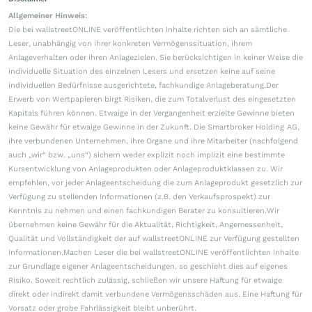
Allgemeiner Hinweis:
Die bei wallstreetONLINE veröffentlichten Inhalte richten sich an sämtliche
Leser, unabhängig von ihrer konkreten Vermögenssituation, ihrem
Anlageverhalten oder ihren Anlagezielen. Sie berücksichtigen in keiner Weise die
individuelle Situation des einzelnen Lesers und ersetzen keine auf seine
individuellen Bedürfnisse ausgerichtete, fachkundige Anlageberatung.Der
Erwerb von Wertpapieren birgt Risiken, die zum Totalverlust des eingesetzten
Kapitals führen können. Etwaige in der Vergangenheit erzielte Gewinne bieten
keine Gewähr für etwaige Gewinne in der Zukunft. Die Smartbroker Holding AG,
ihre verbundenen Unternehmen, ihre Organe und ihre Mitarbeiter (nachfolgend
auch „wir“ bzw. „uns“) sichern weder explizit noch implizit eine bestimmte
Kursentwicklung von Anlageprodukten oder Anlageproduktklassen zu. Wir
empfehlen, vor jeder Anlageentscheidung die zum Anlageprodukt gesetzlich zur
Verfügung zu stellenden Informationen (z.B. den Verkaufsprospekt) zur
Kenntnis zu nehmen und einen fachkundigen Berater zu konsultieren.Wir
übernehmen keine Gewähr für die Aktualität, Richtigkeit, Angemessenheit,
Qualität und Vollständigkeit der auf wallstreetONLINE zur Verfügung gestellten
Informationen.Machen Leser die bei wallstreetONLINE veröffentlichten Inhalte
zur Grundlage eigener Anlageentscheidungen, so geschieht dies auf eigenes
Risiko. Soweit rechtlich zulässig, schließen wir unsere Haftung für etwaige
direkt oder indirekt damit verbundene Vermögensschäden aus. Eine Haftung für
Vorsatz oder grobe Fahrlässigkeit bleibt unberührt.