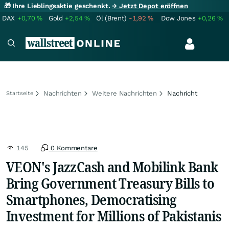
🎁 Ihre Lieblingsaktie geschenkt.
→ Jetzt Depot eröffnen
DAX
+0,70
%
Gold
+2,54
%
Öl (Brent)
-1,92
%
Dow Jones
+0,26
%
Nachrichten
Weitere Nachrichten
Nachricht
Startseite
145
0 Kommentare
VEON's JazzCash and Mobilink Bank
Bring Government Treasury Bills to
Smartphones, Democratising
Investment for Millions of Pakistanis