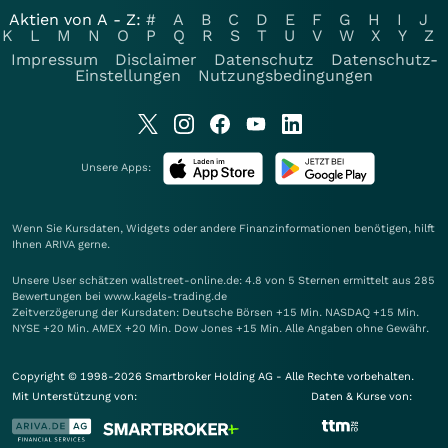
Aktien von A - Z:
#
A
B
C
D
E
F
G
H
I
J
K
L
M
N
O
P
Q
R
S
T
U
V
W
X
Y
Z
Impressum
Disclaimer
Datenschutz
Datenschutz-
Einstellungen
Nutzungsbedingungen
Unsere Apps:
Wenn Sie Kursdaten, Widgets oder andere Finanzinformationen benötigen, hilft
Ihnen
ARIVA
gerne.
Unsere User schätzen wallstreet-online.de: 4.8 von 5 Sternen ermittelt aus 285
Bewertungen bei www.kagels-trading.de
Zeitverzögerung der Kursdaten: Deutsche Börsen +15 Min. NASDAQ +15 Min.
NYSE +20 Min. AMEX +20 Min. Dow Jones +15 Min. Alle Angaben ohne Gewähr.
Copyright © 1998-2026 Smartbroker Holding AG - Alle Rechte vorbehalten.
Mit Unterstützung von:
Daten & Kurse von: