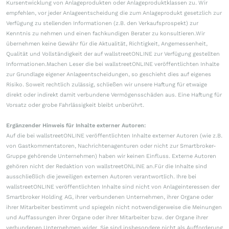
Kursentwicklung von Anlageprodukten oder Anlageproduktklassen zu. Wir
empfehlen, vor jeder Anlageentscheidung die zum Anlageprodukt gesetzlich zur
Verfügung zu stellenden Informationen (z.B. den Verkaufsprospekt) zur
Kenntnis zu nehmen und einen fachkundigen Berater zu konsultieren.Wir
übernehmen keine Gewähr für die Aktualität, Richtigkeit, Angemessenheit,
Qualität und Vollständigkeit der auf wallstreetONLINE zur Verfügung gestellten
Informationen.Machen Leser die bei wallstreetONLINE veröffentlichten Inhalte
zur Grundlage eigener Anlageentscheidungen, so geschieht dies auf eigenes
Risiko. Soweit rechtlich zulässig, schließen wir unsere Haftung für etwaige
direkt oder indirekt damit verbundene Vermögensschäden aus. Eine Haftung für
Vorsatz oder grobe Fahrlässigkeit bleibt unberührt.
Ergänzender Hinweis für Inhalte externer Autoren:
Auf die bei wallstreetONLINE veröffentlichten Inhalte externer Autoren (wie z.B.
von Gastkommentatoren, Nachrichtenagenturen oder nicht zur Smartbroker-
Gruppe gehörende Unternehmen) haben wir keinen Einfluss. Externe Autoren
gehören nicht der Redaktion von wallstreetONLINE an.Für die Inhalte sind
ausschließlich die jeweiligen externen Autoren verantwortlich. Ihre bei
wallstreetONLINE veröffentlichten Inhalte sind nicht von Anlageinteressen der
Smartbroker Holding AG, ihrer verbundenen Unternehmen, ihrer Organe oder
ihrer Mitarbeiter bestimmt und spiegeln nicht notwendigerweise die Meinungen
und Auffassungen ihrer Organe oder ihrer Mitarbeiter bzw. der Organe ihrer
verbundenen Unternehmen wider. Sie sind insbesondere nicht als Aufforderung