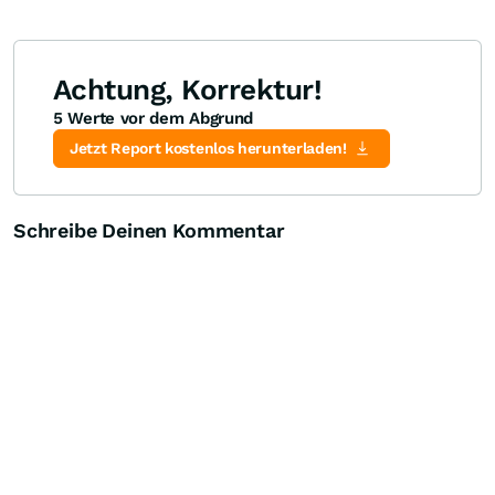
Achtung, Korrektur!
5 Werte vor dem Abgrund
Knock-Out-Suche
Optionsschein-Suche
Zertifikate-Suche
Jetzt Report kostenlos herunterladen!
Schreibe Deinen Kommentar