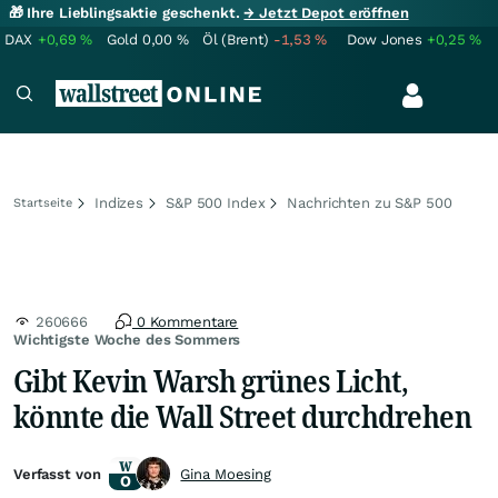
🎁 Ihre Lieblingsaktie geschenkt.
→ Jetzt Depot eröffnen
DAX
+0,69
%
Gold
0,00
%
Öl (Brent)
-1,53
%
Dow Jones
+0,25
%
Indizes
S&P 500 Index
Nachrichten zu S&P 500
Startseite
260666
0 Kommentare
Wichtigste Woche des Sommers
Gibt Kevin Warsh grünes Licht,
könnte die Wall Street durchdrehen
Verfasst von
Gina Moesing