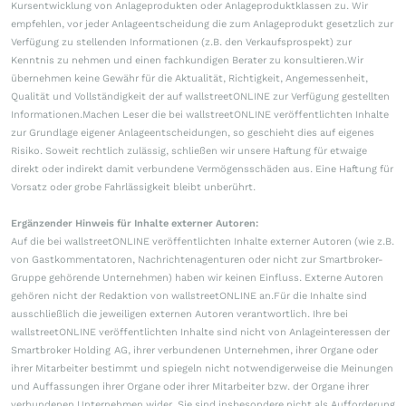
Kursentwicklung von Anlageprodukten oder Anlageproduktklassen zu. Wir
empfehlen, vor jeder Anlageentscheidung die zum Anlageprodukt gesetzlich zur
Verfügung zu stellenden Informationen (z.B. den Verkaufsprospekt) zur
Kenntnis zu nehmen und einen fachkundigen Berater zu konsultieren.Wir
übernehmen keine Gewähr für die Aktualität, Richtigkeit, Angemessenheit,
Qualität und Vollständigkeit der auf wallstreetONLINE zur Verfügung gestellten
Informationen.Machen Leser die bei wallstreetONLINE veröffentlichten Inhalte
zur Grundlage eigener Anlageentscheidungen, so geschieht dies auf eigenes
Risiko. Soweit rechtlich zulässig, schließen wir unsere Haftung für etwaige
direkt oder indirekt damit verbundene Vermögensschäden aus. Eine Haftung für
Vorsatz oder grobe Fahrlässigkeit bleibt unberührt.
Ergänzender Hinweis für Inhalte externer Autoren:
Auf die bei wallstreetONLINE veröffentlichten Inhalte externer Autoren (wie z.B.
von Gastkommentatoren, Nachrichtenagenturen oder nicht zur Smartbroker-
Gruppe gehörende Unternehmen) haben wir keinen Einfluss. Externe Autoren
gehören nicht der Redaktion von wallstreetONLINE an.Für die Inhalte sind
ausschließlich die jeweiligen externen Autoren verantwortlich. Ihre bei
wallstreetONLINE veröffentlichten Inhalte sind nicht von Anlageinteressen der
Smartbroker Holding AG, ihrer verbundenen Unternehmen, ihrer Organe oder
ihrer Mitarbeiter bestimmt und spiegeln nicht notwendigerweise die Meinungen
und Auffassungen ihrer Organe oder ihrer Mitarbeiter bzw. der Organe ihrer
verbundenen Unternehmen wider. Sie sind insbesondere nicht als Aufforderung