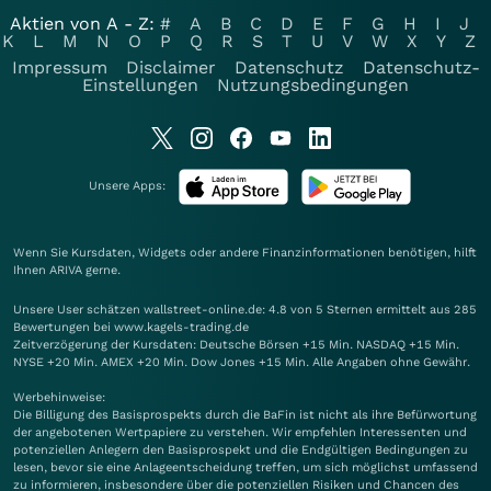
Aktien von A - Z:
#
A
B
C
D
E
F
G
H
I
J
K
L
M
N
O
P
Q
R
S
T
U
V
W
X
Y
Z
Impressum
Disclaimer
Datenschutz
Datenschutz-
Einstellungen
Nutzungsbedingungen
Unsere Apps:
Wenn Sie Kursdaten, Widgets oder andere Finanzinformationen benötigen, hilft
Ihnen
ARIVA
gerne.
Unsere User schätzen wallstreet-online.de: 4.8 von 5 Sternen ermittelt aus 285
Bewertungen bei www.kagels-trading.de
Zeitverzögerung der Kursdaten: Deutsche Börsen +15 Min. NASDAQ +15 Min.
NYSE +20 Min. AMEX +20 Min. Dow Jones +15 Min. Alle Angaben ohne Gewähr.
Werbehinweise:
Die Billigung des Basisprospekts durch die BaFin ist nicht als ihre Befürwortung
der angebotenen Wertpapiere zu verstehen. Wir empfehlen Interessenten und
potenziellen Anlegern den Basisprospekt und die Endgültigen Bedingungen zu
lesen, bevor sie eine Anlageentscheidung treffen, um sich möglichst umfassend
zu informieren, insbesondere über die potenziellen Risiken und Chancen des