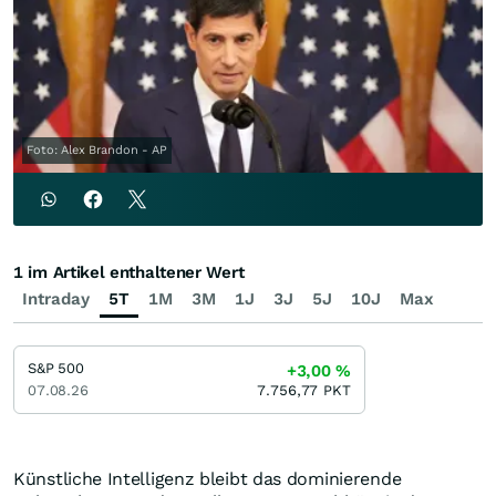
Foto: Alex Brandon - AP
1 im Artikel enthaltener Wert
Intraday
5T
1M
3M
1J
3J
5J
10J
Max
S&P 500
+3,00
%
07.08.26
7.756,77
PKT
Künstliche Intelligenz bleibt das dominierende