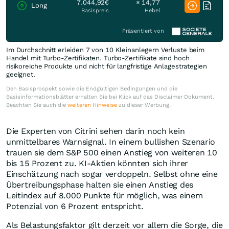
7.044,92€
× 14,77
Long
Basispreis
Hebel
Präsentiert von
Im Durchschnitt erleiden 7 von 10 Kleinanlegern Verluste beim
Handel mit Turbo-Zertifikaten. Turbo-Zertifikate sind hoch
risikoreiche Produkte und nicht für langfristige Anlagestrategien
geeignet.
Den Basisprospekt sowie die Endgültigen Bedingungen und die
Basisinformationsblätter erhalten Sie bei Klick auf das Disclaimer Dokument.
Beachten Sie auch die
weiteren Hinweise
zu dieser Werbung.
Die Experten von Citrini sehen darin noch kein
unmittelbares Warnsignal. In einem bullishen Szenario
trauen sie dem S&P 500 einen Anstieg von weiteren 10
bis 15 Prozent zu. KI-Aktien könnten sich ihrer
Einschätzung nach sogar verdoppeln. Selbst ohne eine
Übertreibungsphase halten sie einen Anstieg des
Leitindex auf 8.000 Punkte für möglich, was einem
Potenzial von 6 Prozent entspricht.
Als Belastungsfaktor gilt derzeit vor allem die Sorge, die