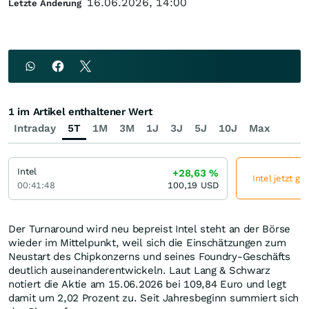
16.06.2026, 14:00
Letzte Änderung
1 im Artikel enthaltener Wert
Intraday
5T
1M
3M
1J
3J
5J
10J
Max
Intel
+28,63
%
Intel jetzt gü
00:41:48
100,19
USD
Der Turnaround wird neu bepreist Intel steht an der Börse
wieder im Mittelpunkt, weil sich die Einschätzungen zum
Neustart des Chipkonzerns und seines Foundry-Geschäfts
deutlich auseinanderentwickeln. Laut Lang & Schwarz
notiert die Aktie am 15.06.2026 bei 109,84 Euro und legt
damit um 2,02 Prozent zu. Seit Jahresbeginn summiert sich