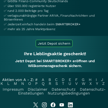
✅ Größte Finanz-Community Deutschlands
✅ über 550.000 registrierte Nutzer
✅ rund 2.000 Beiträge pro Tag
✅ verlagsunabhängige Partner ARIVA, FinanzNachrichten und
BörsenNews
✅ Jederzeit einfach handeln beim
SMARTBROKER+
✅ mehr als 25 Jahre Marktpräsenz
Jetzt Depot sichern
Ihre Lieblingsaktie geschenkt!
Jetzt Depot bei SMARTBROKER+ eröffnen und
Willkommensgeschenk sichern.
Aktien von A - Z:
#
A
B
C
D
E
F
G
H
I
J
K
L
M
N
O
P
Q
R
S
T
U
V
W
X
Y
Z
Impressum
Disclaimer
Datenschutz
Datenschutz-
Einstellungen
Nutzungsbedingungen