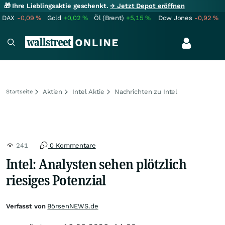
🎁 Ihre Lieblingsaktie geschenkt.
→ Jetzt Depot eröffnen
DAX
-0,09
%
Gold
+0,02
%
Öl (Brent)
+5,15
%
Dow Jones
-0,92
%
Aktien
Intel Aktie
Nachrichten zu Intel
Startseite
241
0 Kommentare
Intel: Analysten sehen plötzlich
riesiges Potenzial
Verfasst von
BörsenNEWS.de