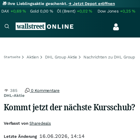
🎁 Ihre Lieblingsaktie geschenkt.
→ Jetzt Depot eröffnen
DAX
+0,69
%
Gold
0,00
%
Öl (Brent)
+0,02
%
Dow Jones
+0,25
%
Aktien
DHL Group Aktie
Nachrichten zu DHL Group
Startseite
385
0 Kommentare
DHL-Aktie
Kommt jetzt der nächste Kursschub?
Verfasst von
Sharedeals
16.06.2026, 14:14
Letzte Änderung