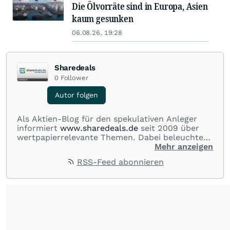
Die Ölvorräte sind in Europa, Asien
kaum gesunken
06.08.26, 19:28
Sharedeals
0
Follower
Autor folgen
Als Aktien-Blog für den spekulativen Anleger
informiert
www.sharedeals.de
seit 2009 über
wertpapierrelevante Themen. Dabei beleuchtet
sharedeals.de insbesondere aktuelle
Mehr anzeigen
Marktgeschehnisse im Small- und Micro-Cap-
RSS-Feed abonnieren
Bereich."