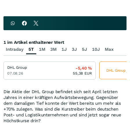
1 im Artikel enthaltener Wert
Intraday
5T
1M
3M
1J
3J
5J
10J
Max
DHL Group
-5,40
%
DHL Group jet
07.08.26
55,38
EUR
Die Aktie der DHL Group befindet sich seit April letzten
Jahres in einer kräftigen Aufwärtsbewegung. Gegenüber
dem damaligen Tief konnte der Wert bereits um mehr als
+70% zulegen. Was sind die Kurstreiber beim deutschen
Post- und Logistikunternehmen und sind jetzt sogar neue
Höchstkurse drin?