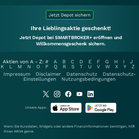
Jetzt Depot sichern
Ihre Lieblingsaktie geschenkt!
Jetzt Depot bei SMARTBROKER+ eröffnen und
Willkommensgeschenk sichern.
Aktien von A - Z:
#
A
B
C
D
E
F
G
H
I
J
K
L
M
N
O
P
Q
R
S
T
U
V
W
X
Y
Z
Impressum
Disclaimer
Datenschutz
Datenschutz-
Einstellungen
Nutzungsbedingungen
Unsere Apps:
Wenn Sie Kursdaten, Widgets oder andere Finanzinformationen benötigen, hilft
Ihnen
ARIVA
gerne.