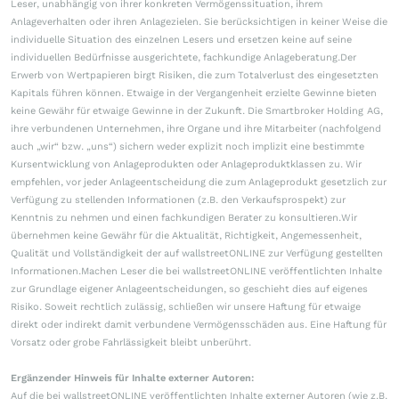
Leser, unabhängig von ihrer konkreten Vermögenssituation, ihrem
Anlageverhalten oder ihren Anlagezielen. Sie berücksichtigen in keiner Weise die
individuelle Situation des einzelnen Lesers und ersetzen keine auf seine
individuellen Bedürfnisse ausgerichtete, fachkundige Anlageberatung.Der
Erwerb von Wertpapieren birgt Risiken, die zum Totalverlust des eingesetzten
Kapitals führen können. Etwaige in der Vergangenheit erzielte Gewinne bieten
keine Gewähr für etwaige Gewinne in der Zukunft. Die Smartbroker Holding AG,
ihre verbundenen Unternehmen, ihre Organe und ihre Mitarbeiter (nachfolgend
auch „wir“ bzw. „uns“) sichern weder explizit noch implizit eine bestimmte
Kursentwicklung von Anlageprodukten oder Anlageproduktklassen zu. Wir
empfehlen, vor jeder Anlageentscheidung die zum Anlageprodukt gesetzlich zur
Verfügung zu stellenden Informationen (z.B. den Verkaufsprospekt) zur
Kenntnis zu nehmen und einen fachkundigen Berater zu konsultieren.Wir
übernehmen keine Gewähr für die Aktualität, Richtigkeit, Angemessenheit,
Qualität und Vollständigkeit der auf wallstreetONLINE zur Verfügung gestellten
Informationen.Machen Leser die bei wallstreetONLINE veröffentlichten Inhalte
zur Grundlage eigener Anlageentscheidungen, so geschieht dies auf eigenes
Risiko. Soweit rechtlich zulässig, schließen wir unsere Haftung für etwaige
direkt oder indirekt damit verbundene Vermögensschäden aus. Eine Haftung für
Vorsatz oder grobe Fahrlässigkeit bleibt unberührt.
Ergänzender Hinweis für Inhalte externer Autoren:
Auf die bei wallstreetONLINE veröffentlichten Inhalte externer Autoren (wie z.B.