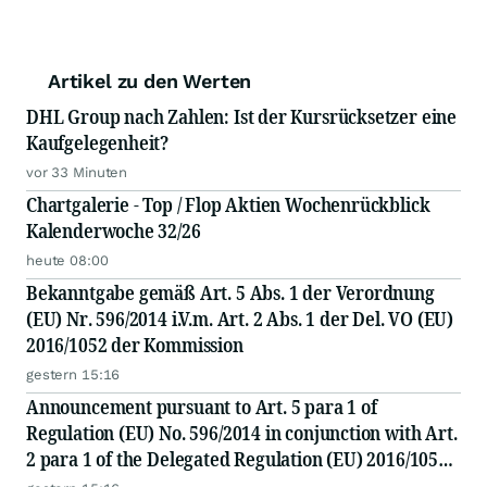
Artikel zu den Werten
DHL Group nach Zahlen: Ist der Kursrücksetzer eine
Kaufgelegenheit?
vor 33 Minuten
Chartgalerie - Top / Flop Aktien Wochenrückblick
Kalenderwoche 32/26
heute 08:00
Bekanntgabe gemäß Art. 5 Abs. 1 der Verordnung
(EU) Nr. 596/2014 i.V.m. Art. 2 Abs. 1 der Del. VO (EU)
2016/1052 der Kommission
gestern 15:16
Announcement pursuant to Art. 5 para 1 of
Regulation (EU) No. 596/2014 in conjunction with Art.
2 para 1 of the Delegated Regulation (EU) 2016/1052
of the Commission