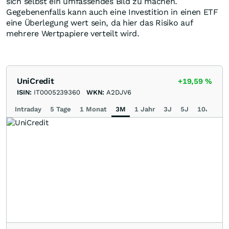
sich selbst ein umfassendes Bild zu machen.
Gegebenenfalls kann auch eine Investition in einen ETF
eine Überlegung wert sein, da hier das Risiko auf
mehrere Wertpapiere verteilt wird.
UniCredit
+19,59
%
ISIN:
IT0005239360
WKN:
A2DJV6
Intraday
5 Tage
1 Monat
3M
1 Jahr
3J
5J
10J
Ma