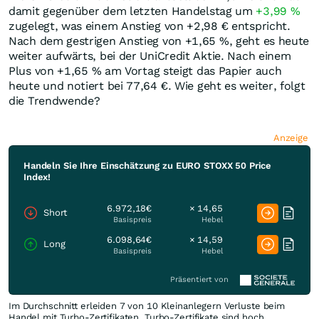
damit gegenüber dem letzten Handelstag um
+3,99
%
zugelegt, was einem Anstieg von +2,98
€
entspricht.
Nach dem gestrigen Anstieg von +1,65
%
, geht es heute
weiter aufwärts, bei der UniCredit Aktie. Nach einem
Plus von +1,65
%
am Vortag steigt das Papier auch
heute und notiert bei 77,64
€
. Wie geht es weiter, folgt
die Trendwende?
Anzeige
Handeln Sie Ihre Einschätzung zu EURO STOXX 50 Price
Index!
6.972,18€
× 14,65
Short
Basispreis
Hebel
6.098,64€
× 14,59
Long
Basispreis
Hebel
Präsentiert von
Im Durchschnitt erleiden 7 von 10 Kleinanlegern Verluste beim
Handel mit Turbo-Zertifikaten. Turbo-Zertifikate sind hoch