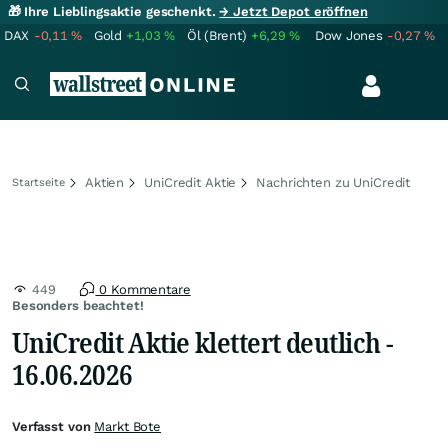
🎁 Ihre Lieblingsaktie geschenkt.
→ Jetzt Depot eröffnen
DAX
-0,11
%
Gold
+1,03
%
Öl (Brent)
+6,29
%
Dow Jones
-0,27
%
Aktien
UniCredit Aktie
Nachrichten zu UniCredit
Startseite
449
0 Kommentare
Besonders beachtet!
UniCredit Aktie klettert deutlich -
16.06.2026
Verfasst von
Markt Bote