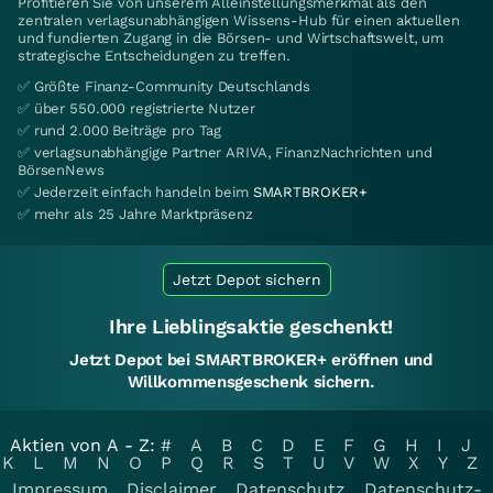
Profitieren Sie von unserem Alleinstellungsmerkmal als den
zentralen verlagsunabhängigen Wissens-Hub für einen aktuellen
und fundierten Zugang in die Börsen- und Wirtschaftswelt, um
strategische Entscheidungen zu treffen.
✅ Größte Finanz-Community Deutschlands
✅ über 550.000 registrierte Nutzer
✅ rund 2.000 Beiträge pro Tag
✅ verlagsunabhängige Partner ARIVA, FinanzNachrichten und
BörsenNews
✅ Jederzeit einfach handeln beim
SMARTBROKER+
✅ mehr als 25 Jahre Marktpräsenz
Jetzt Depot sichern
Ihre Lieblingsaktie geschenkt!
Jetzt Depot bei SMARTBROKER+ eröffnen und
Willkommensgeschenk sichern.
Aktien von A - Z:
#
A
B
C
D
E
F
G
H
I
J
K
L
M
N
O
P
Q
R
S
T
U
V
W
X
Y
Z
Impressum
Disclaimer
Datenschutz
Datenschutz-