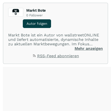
Markt Bote
0
Follower
Autor folgen
Markt Bote ist ein Autor von wallstreetONLINE
und liefert automatisierte, dynamische Inhalte
zu aktuellen Marktbewegungen. Im Fokus
stehen Tops und Flops, Branchentrends und
Mehr anzeigen
Impulse aus der Community. Ob Tech-Aktien,
RSS-Feed abonnieren
Rohstoffe oder Krypto – die Beiträge sind kurz,
prägnant und regen zur Diskussion an, sodass
Leser schnell einen Überblick gewinnen und
eigene Marktideen entwickeln können.