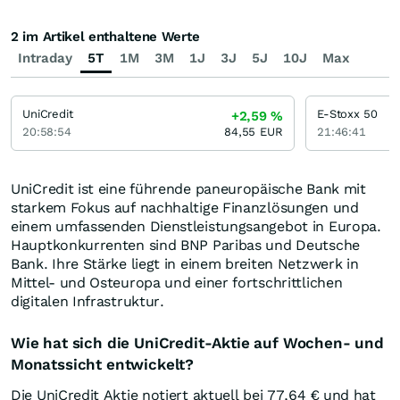
2 im Artikel enthaltene Werte
Intraday
5T
1M
3M
1J
3J
5J
10J
Max
UniCredit
E-Stoxx 50
+2,59
%
20:58:54
84,55
EUR
21:46:41
UniCredit ist eine führende paneuropäische Bank mit
starkem Fokus auf nachhaltige Finanzlösungen und
einem umfassenden Dienstleistungsangebot in Europa.
Hauptkonkurrenten sind BNP Paribas und Deutsche
Bank. Ihre Stärke liegt in einem breiten Netzwerk in
Mittel- und Osteuropa und einer fortschrittlichen
digitalen Infrastruktur.
Wie hat sich die UniCredit-Aktie auf Wochen- und
Monatssicht entwickelt?
Die UniCredit Aktie notiert aktuell bei 77,64
€
und hat