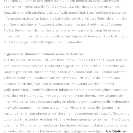
Kenntnis zu nehmen und einen fachkundigen Berater zu konsultieren.Wir
übernehmen keine Gewähr für die Aktualität, Richtigkeit, Angemessenheit,
Qualität und Vollständigkeit der auf wallstreetONLINE zur Verfügung gestellten
Informationen.Machen Leser die bei wallstreetONLINE veröffentlichten Inhalte
zur Grundlage eigener Anlageentscheidungen, so geschieht dies auf eigenes
Risiko. Soweit rechtlich zulässig, schließen wir unsere Haftung für etwaige
direkt oder indirekt damit verbundene Vermögensschäden aus. Eine Haftung für
Vorsatz oder grobe Fahrlässigkeit bleibt unberührt.
Ergänzender Hinweis für Inhalte externer Autoren:
Auf die bei wallstreetONLINE veröffentlichten Inhalte externer Autoren (wie z.B.
von Gastkommentatoren, Nachrichtenagenturen oder nicht zur Smartbroker-
Gruppe gehörende Unternehmen) haben wir keinen Einfluss. Externe Autoren
gehören nicht der Redaktion von wallstreetONLINE an.Für die Inhalte sind
ausschließlich die jeweiligen externen Autoren verantwortlich. Ihre bei
wallstreetONLINE veröffentlichten Inhalte sind nicht von Anlageinteressen der
Smartbroker Holding AG, ihrer verbundenen Unternehmen, ihrer Organe oder
ihrer Mitarbeiter bestimmt und spiegeln nicht notwendigerweise die Meinungen
und Auffassungen ihrer Organe oder ihrer Mitarbeiter bzw. der Organe ihrer
verbundenen Unternehmen wider. Sie sind insbesondere nicht als Aufforderung
durch die Smartbroker Holding AG, ihre verbundenen Unternehmen, ihre Organe
oder ihrer Mitarbeiter zu verstehen, bestimmte Anlageprodukte zu kaufen oder
zu verkaufen oder eine bestimmte Anlagestrategie zu verfolgen. (
Ausführlicher