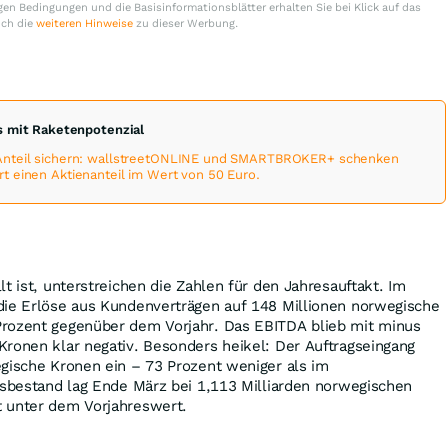
en Bedingungen und die Basisinformationsblätter erhalten Sie bei Klick auf das
uch die
weiteren Hinweise
zu dieser Werbung.
 mit Raketenpotenzial
Anteil sichern: wallstreetONLINE und SMARTBROKER+ schenken
 einen Aktienanteil im Wert von 50 Euro.
t ist, unterstreichen die Zahlen für den Jahresauftakt. Im
die Erlöse aus Kundenverträgen auf 148 Millionen norwegische
rozent gegenüber dem Vorjahr. Das EBITDA blieb mit minus
ronen klar negativ. Besonders heikel: Der Auftragseingang
egische Kronen ein – 73 Prozent weniger als im
gsbestand lag Ende März bei 1,113 Milliarden norwegischen
 unter dem Vorjahreswert.