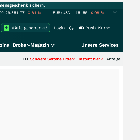
mensgeschenk sichern.
00
29.351,77
-0,61
%
EUR/USD
1,15455
-0,08
%
Aktie geschenkt!
Login
Push-Kurse
zins
Broker-Magazin ✨
Unsere Services
+++
Schwere Seltene Erden: Entsteht hier die nächste Milliardenstory?
Anzeige
+++