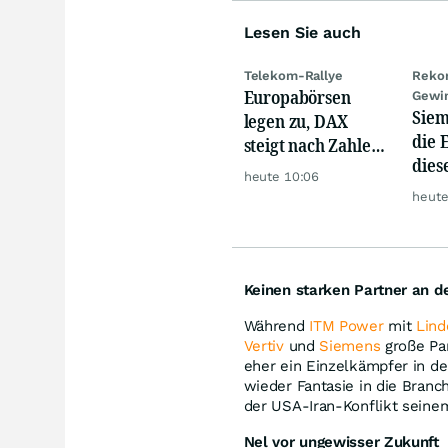
Lesen Sie auch
Telekom-Rallye
Rekor
Europabörsen
Gewi
Siem
legen zu, DAX
die 
steigt nach Zahlen
dies
von Rheinmetall,
heute 10:06
Anle
Merck
heute
aufh
Keinen starken Partner an de
Während
ITM Power
mit
Lind
Vertiv
und
Siemens
große Par
eher ein Einzelkämpfer in de
wieder Fantasie in die Branch
der USA-Iran-Konflikt seine
Nel vor ungewisser Zukunft