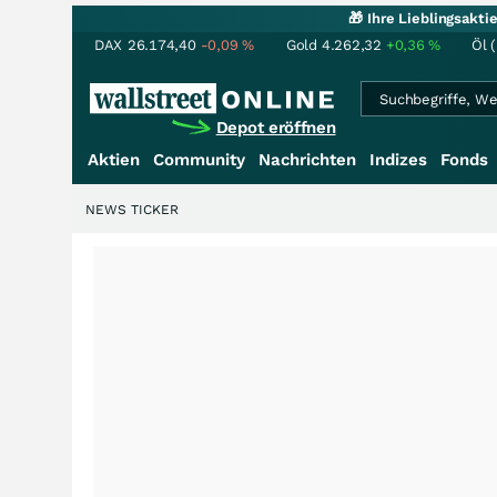
🎁 Ihre Lieblingsakt
DAX
26.174,40
-0,09
%
Gold
4.262,32
+0,36
%
Öl 
Depot eröffnen
Aktien
Community
Nachrichten
Indizes
Fonds
NEWS TICKER