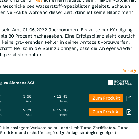
e Geschicke des Wasserstoff-Spezialisten geleitet. Schauen
er Nel-Aktie während dieser Zeit, dann ist seine Bilanz mehr
t sein Amt 01.06.2022 übernommen. Bis zu seiner Kündigung
ls 80 Prozent nachgegeben. Eine Erfolgsbilanz sieht deutlich
r keine gravierenden Fehler in seiner Amtszeit vorzuwerfen,
chafft Nel so in die Spur zu bringen, dass die Anleger wieder
fspezialisten hatten.
Anzeige
ng zu Siemens AG!
€
3,58
× 12,43
Zum Produkt
s
Ask
Hebel
€
2,21
× 12,36
Zum Produkt
s
Ask
Hebel
0 Kleinanlegern Verluste beim Handel mit Turbo-Zertifikaten. Turbo-
e Produkte und nicht für langfristige Anlagestrategien geeignet.