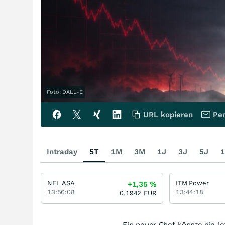
Foto: DALL-E
URL kopieren
Per
Intraday
5T
1M
3M
1J
3J
5J
1
NEL ASA
ITM Power
+1,35
%
13:56:08
13:44:18
0,1942
EUR
Ein neuer Chef könnte die l