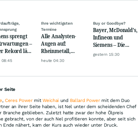
daufträge,
Ihre wichtigsten
Buy or Goodbye?
Bayer, McDonald's,
nnsprung
Termine
ens sprengt
Alle Analysten-
Infineon und
Erwartungen –
Augen auf:
Siemens – Die
er Rekord lässt
Rheinmetall,
Analystenstimmen
gestern 15:30
ger
Deutsche Telekom,
des Tages
 08:45
heute 04:30
orchen
Siemens, Airbnb &
Lyft
r Seite
e
,
Ceres Power
mit
Weichai
und
Ballard Power
mit dem Duo
tner an ihrer Seite haben, ist Nel unter dem scheidenden Chef
r Branche geblieben. Zuletzt hatte zwar der hohe Ölpreis
e gebracht, von der auch Nel profitieren konnte, aber seit sich
m Ende nähert, kam der Kurs auch wieder unter Druck.