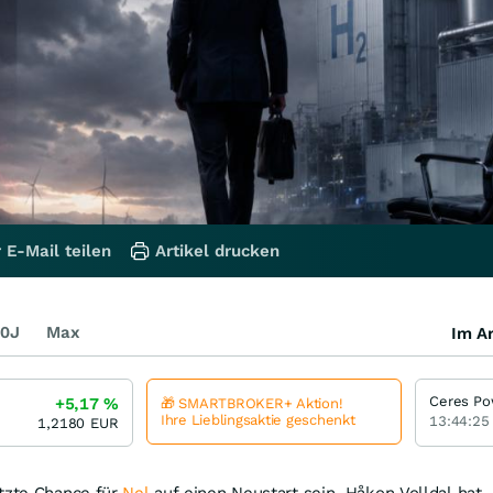
 E-Mail teilen
Artikel drucken
0J
Max
Im Ar
Ceres Po
+5,17
%
🎁 SMARTBROKER+ Aktion!
Ihre Lieblingsaktie geschenkt
13:44:25
1,2180
EUR
etzte Chance für
Nel
auf einen Neustart sein. Håkon Volldal hat