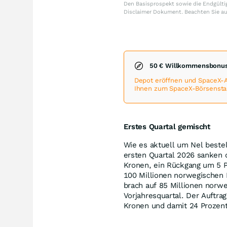
Den Basisprospekt sowie die Endgültig
Disclaimer Dokument. Beachten Sie a
50 € Willkommensbonus
Depot eröffnen und SpaceX-
Ihnen zum SpaceX-Börsenstart
Erstes Quartal gemischt
Wie es aktuell um Nel bestell
ersten Quartal 2026 sanken 
Kronen, ein Rückgang um 5 P
100 Millionen norwegischen K
brach auf 85 Millionen norw
Vorjahresquartal. Der Auftra
Kronen und damit 24 Prozent