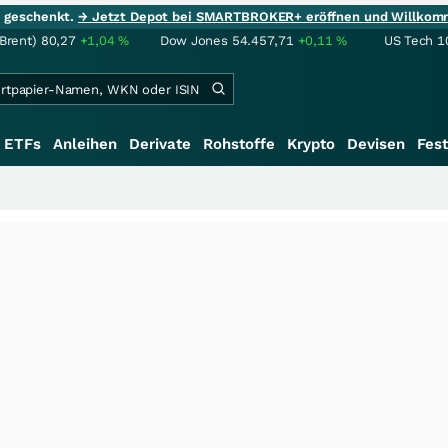
ie geschenkt.
→ Jetzt Depot bei SMARTBROKER+ eröffnen und Willkom
(Brent)
80,27
+1,04
%
Dow Jones
54.457,71
+0,11
%
US Tech 1
ETFs
Anleihen
Derivate
Rohstoffe
Krypto
Devisen
Fest