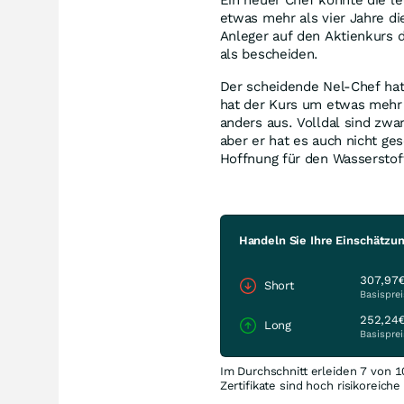
etwas mehr als vier Jahre di
Anleger auf den Aktienkurs d
als bescheiden.
Der scheidende Nel-Chef ha
hat der Kurs um etwas mehr a
anders aus. Volldal sind zwa
aber er hat es auch nicht ges
Hoffnung für den Wasserstof
Handeln Sie Ihre Einschätzu
307,97
Short
Basisprei
252,24
Long
Basisprei
Im Durchschnitt erleiden 7 von 1
Zertifikate sind hoch risikoreich