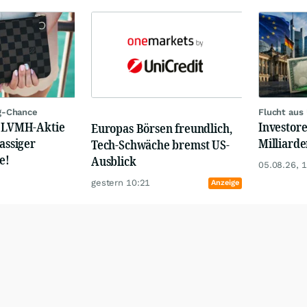
g-Chance
Flucht aus
: LVMH-Aktie
Investore
Europas Börsen freundlich,
lassiger
Milliard
Tech-Schwäche bremst US-
e!
Ausblick
05.08.26, 
gestern 10:21
Anzeige