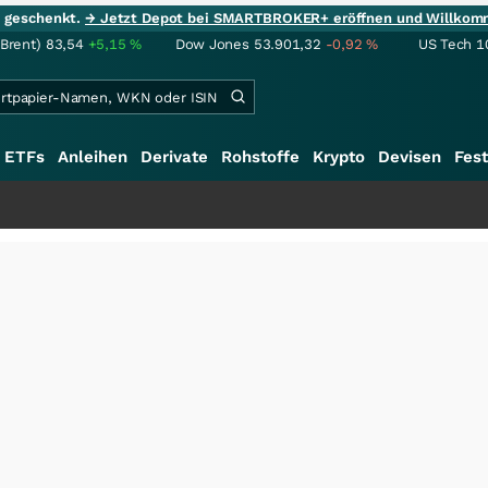
ie geschenkt.
→ Jetzt Depot bei SMARTBROKER+ eröffnen und Willkom
(Brent)
83,54
+5,15
%
Dow Jones
53.901,32
-0,92
%
US Tech 1
ETFs
Anleihen
Derivate
Rohstoffe
Krypto
Devisen
Fest
+++
S