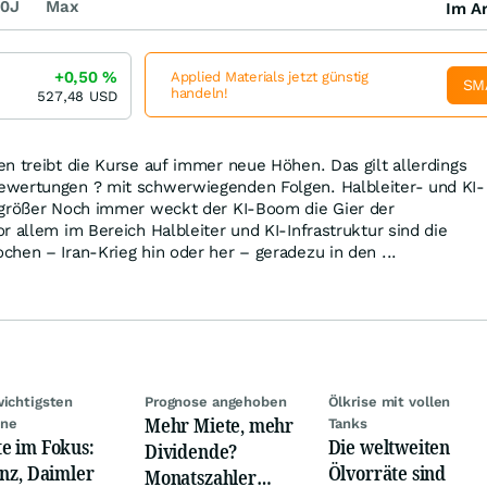
0J
Max
Im Ar
+0,50
%
Applied Materials jetzt günstig
SM
handeln!
527,48
USD
n treibt die Kurse auf immer neue Höhen. Das gilt allerdings
wertungen ? mit schwerwiegenden Folgen. Halbleiter- und KI-
 größer Noch immer weckt der KI-Boom die Gier der
r allem im Bereich Halbleiter und KI-Infrastruktur sind die
hen – Iran-Krieg hin oder her – geradezu in den ...
wichtigsten
Prognose angehoben
Ölkrise mit vollen
Mehr Miete, mehr
ine
Tanks
e im Fokus:
Die weltweiten
Dividende?
anz, Daimler
Ölvorräte sind
Monatszahler