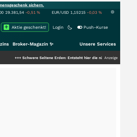
mensgeschenk sichern.
00
29.381,54
-0,51
%
EUR/USD
1,15215
-0,03
%
Aktie geschenkt!
Login
Push-Kurse
zins
Broker-Magazin ✨
Unsere Services
chwere Seltene Erden: Entsteht hier die nächste Milliardenstory?
Anzeige
+++