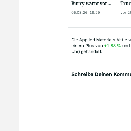
Burry warnt vor
Truc
einem Absturz wie
Auto
05.08.26, 18:29
vor 2
1987
& Th
Die Applied Materials Aktie 
einem Plus von
+1,88
%
und 
Uhr) gehandelt.
Schreibe Deinen Komm