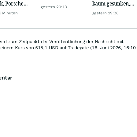
k, Porsche
kaum gesunken,
Realty Income
gestern 20:13
mobil Holding
trotz Krise
macht Lust auf
6 Minuten
gestern 19:28
yssenkrupp
mehr!
wird zum Zeitpunkt der Veröffentlichung der Nachricht mit
einem Kurs von 515,1
USD
auf Tradegate (16. Juni 2026, 16:10
entar