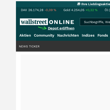
🎁 Ihre Lieblingsakt
DAX
26.174,28
-0,09
%
Gold
4.254,05
+0,32
%
Öl 
Depot eröffnen
Aktien
Community
Nachrichten
Indizes
Fonds
NEWS TICKER