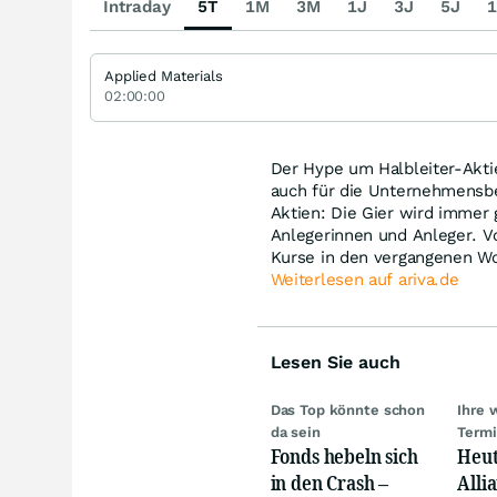
Intraday
5T
1M
3M
1J
3J
5J
1
Applied Materials
02:00:00
Der Hype um Halbleiter-Aktie
auch für die Unternehmensbe
Aktien: Die Gier wird immer
Anlegerinnen und Anleger. Vo
Kurse in den vergangenen Woc
Weiterlesen auf ariva.de
Lesen Sie auch
Das Top könnte schon
Ihre 
da sein
Term
Fonds hebeln sich
Heut
in den Crash –
Alli