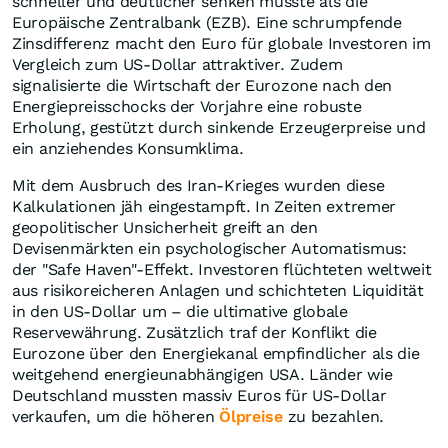
schneller und deutlicher senken müsste als die
Europäische Zentralbank (EZB). Eine schrumpfende
Zinsdifferenz macht den Euro für globale Investoren im
Vergleich zum US-Dollar attraktiver. Zudem
signalisierte die Wirtschaft der Eurozone nach den
Energiepreisschocks der Vorjahre eine robuste
Erholung, gestützt durch sinkende Erzeugerpreise und
ein anziehendes Konsumklima.
Mit dem Ausbruch des Iran-Krieges wurden diese
Kalkulationen jäh eingestampft. In Zeiten extremer
geopolitischer Unsicherheit greift an den
Devisenmärkten ein psychologischer Automatismus:
der "Safe Haven"-Effekt. Investoren flüchteten weltweit
aus risikoreicheren Anlagen und schichteten Liquidität
in den US-Dollar um – die ultimative globale
Reservewährung. Zusätzlich traf der Konflikt die
Eurozone über den Energiekanal empfindlicher als die
weitgehend energieunabhängigen USA. Länder wie
Deutschland mussten massiv Euros für US-Dollar
verkaufen, um die höheren
Ölpreise
zu bezahlen.