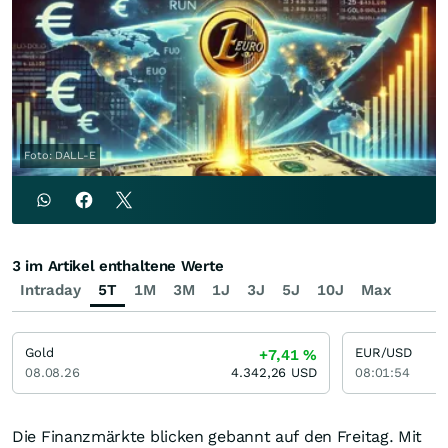
Foto: DALL-E
3 im Artikel enthaltene Werte
Intraday
5T
1M
3M
1J
3J
5J
10J
Max
Gold
EUR/USD
+7,41
%
08.08.26
4.342,26
USD
08:01:54
Die Finanzmärkte blicken gebannt auf den Freitag. Mit