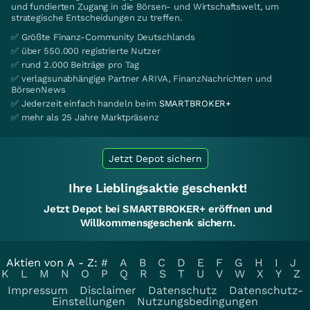
und fundierten Zugang in die Börsen- und Wirtschaftswelt, um
strategische Entscheidungen zu treffen.
✅ Größte Finanz-Community Deutschlands
✅ über 550.000 registrierte Nutzer
✅ rund 2.000 Beiträge pro Tag
✅ verlagsunabhängige Partner ARIVA, FinanzNachrichten und
BörsenNews
✅ Jederzeit einfach handeln beim
SMARTBROKER+
✅ mehr als 25 Jahre Marktpräsenz
Jetzt Depot sichern
Ihre Lieblingsaktie geschenkt!
Jetzt Depot bei SMARTBROKER+ eröffnen und
Willkommensgeschenk sichern.
Aktien von A - Z:
#
A
B
C
D
E
F
G
H
I
J
K
L
M
N
O
P
Q
R
S
T
U
V
W
X
Y
Z
Impressum
Disclaimer
Datenschutz
Datenschutz-
Einstellungen
Nutzungsbedingungen