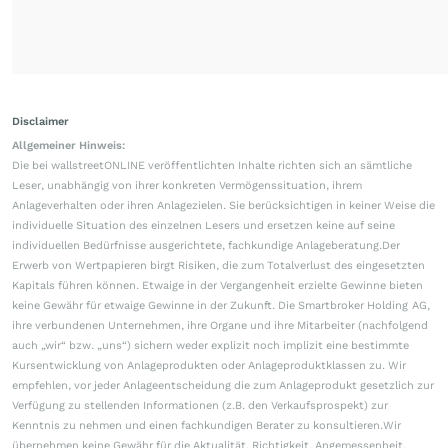
Disclaimer
Allgemeiner Hinweis:
Die bei wallstreetONLINE veröffentlichten Inhalte richten sich an sämtliche
Leser, unabhängig von ihrer konkreten Vermögenssituation, ihrem
Anlageverhalten oder ihren Anlagezielen. Sie berücksichtigen in keiner Weise die
individuelle Situation des einzelnen Lesers und ersetzen keine auf seine
individuellen Bedürfnisse ausgerichtete, fachkundige Anlageberatung.Der
Erwerb von Wertpapieren birgt Risiken, die zum Totalverlust des eingesetzten
Kapitals führen können. Etwaige in der Vergangenheit erzielte Gewinne bieten
keine Gewähr für etwaige Gewinne in der Zukunft. Die Smartbroker Holding AG,
ihre verbundenen Unternehmen, ihre Organe und ihre Mitarbeiter (nachfolgend
auch „wir“ bzw. „uns“) sichern weder explizit noch implizit eine bestimmte
Kursentwicklung von Anlageprodukten oder Anlageproduktklassen zu. Wir
empfehlen, vor jeder Anlageentscheidung die zum Anlageprodukt gesetzlich zur
Verfügung zu stellenden Informationen (z.B. den Verkaufsprospekt) zur
Kenntnis zu nehmen und einen fachkundigen Berater zu konsultieren.Wir
übernehmen keine Gewähr für die Aktualität, Richtigkeit, Angemessenheit,