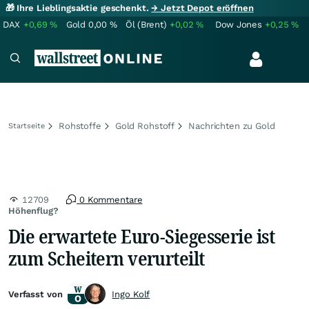
🎁 Ihre Lieblingsaktie geschenkt.
→ Jetzt Depot eröffnen
DAX
+0,69
%
Gold
0,00
%
Öl (Brent)
+0,02
%
Dow Jones
+0,25
%
Rohstoffe
Gold Rohstoff
Nachrichten zu Gold
Startseite
12709
0 Kommentare
Höhenflug?
Die erwartete Euro-Siegesserie ist
zum Scheitern verurteilt
Verfasst von
Ingo Kolf