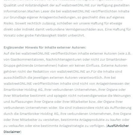
Qualität und Vollständigkeit der auf wallstreetONLINE zur Verfügung gestellten
Informationen.Machen Leser die bei wallstreetONLINE veröffentlichten Inhalte
zur Grundlage eigener Anlageentscheidungen, so geschieht dies auf eigenes
Risiko. Soweit rechtlich zulässig, schließen wir unsere Haftung für etwaige
direkt oder indirekt damit verbundene Vermögensschäden aus. Eine Haftung für
Vorsatz oder grobe Fahrlässigkeit bleibt unberührt.
Ergänzender Hinweis für Inhalte externer Autoren:
Auf die bei wallstreetONLINE veröffentlichten Inhalte externer Autoren (wie z.B.
von Gastkommentatoren, Nachrichtenagenturen oder nicht zur Smartbroker-
Gruppe gehörende Unternehmen) haben wir keinen Einfluss. Externe Autoren
gehören nicht der Redaktion von wallstreetONLINE an.Für die Inhalte sind
ausschließlich die jeweiligen externen Autoren verantwortlich. Ihre bei
wallstreetONLINE veröffentlichten Inhalte sind nicht von Anlageinteressen der
Smartbroker Holding AG, ihrer verbundenen Unternehmen, ihrer Organe oder
ihrer Mitarbeiter bestimmt und spiegeln nicht notwendigerweise die Meinungen
und Auffassungen ihrer Organe oder ihrer Mitarbeiter bzw. der Organe ihrer
verbundenen Unternehmen wider. Sie sind insbesondere nicht als Aufforderung
durch die Smartbroker Holding AG, ihre verbundenen Unternehmen, ihre Organe
oder ihrer Mitarbeiter zu verstehen, bestimmte Anlageprodukte zu kaufen oder
zu verkaufen oder eine bestimmte Anlagestrategie zu verfolgen. (
Ausführlicher
Disclaimer
)