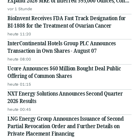
Expand 2026 MRE of Inferred 595,000 Ounces, Con
Mine, Yellowknife, NWT
vor 1 Stunde
BioInvent Receives FDA Fast Track Designation for
BI-1808 for the Treatment of Ovarian Cancer
heute 11:20
InterContinental Hotels Group PLC Announces
Transaction in Own Shares - August 07
heute 08:00
Ucore Announces $60 Million Bought Deal Public
Offering of Common Shares
heute 01:15
NXT Energy Solutions Announces Second Quarter
2026 Results
heute 00:45
LNG Energy Group Announces Issuance of Second
Partial Revocation Order and Further Details on
Private Placement Financing