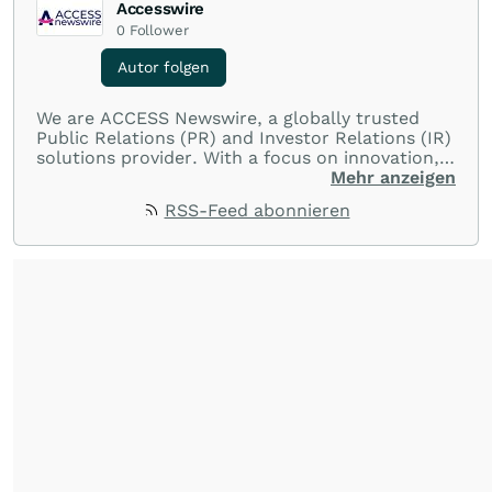
Accesswire
0
Follower
Autor folgen
We are ACCESS Newswire, a globally trusted
Public Relations (PR) and Investor Relations (IR)
solutions provider. With a focus on innovation,
customer service, and value-driven offerings,
Mehr anzeigen
ACCESS Newswire empowers brands to connect
RSS-Feed abonnieren
with their audiences where it matters most.
From startups and scale-ups to multi-billion-
dollar global brands, we ensure your most
important moments make an impact and
resonate with your audiences.