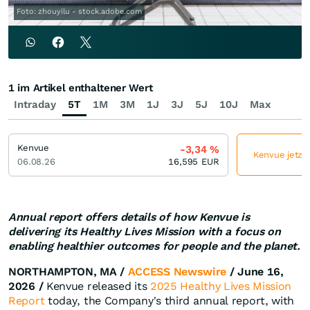
Foto: zhouyilu - stock.adobe.com
1 im Artikel enthaltener Wert
Intraday
5T
1M
3M
1J
3J
5J
10J
Max
Kenvue
-3,34
%
Kenvue jetzt 
06.08.26
16,595
EUR
Annual report offers details of how Kenvue is
delivering its Healthy Lives Mission with a focus on
enabling healthier outcomes for people and the planet.
NORTHAMPTON, MA /
ACCESS Newswire
/ June 16,
2026 /
Kenvue released its
2025 Healthy Lives Mission
Report
today, the Company's third annual report, with