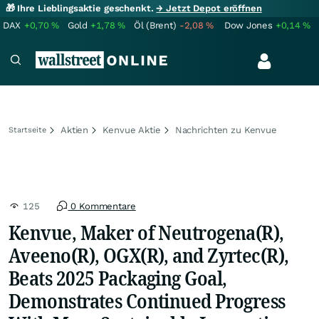
🎁 Ihre Lieblingsaktie geschenkt.
→ Jetzt Depot eröffnen
DAX
+0,70
%
Gold
+1,78
%
Öl (Brent)
-2,08
%
Dow Jones
+0,14
%
Aktien
Kenvue Aktie
Nachrichten zu Kenvue
Startseite
125
0 Kommentare
Kenvue, Maker of Neutrogena(R),
Aveeno(R), OGX(R), and Zyrtec(R),
Beats 2025 Packaging Goal,
Demonstrates Continued Progress