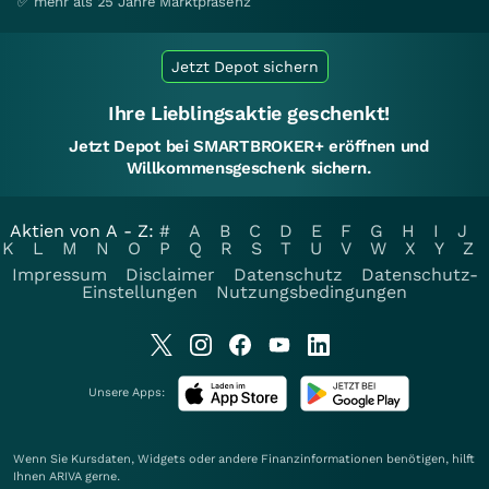
✅ mehr als 25 Jahre Marktpräsenz
Jetzt Depot sichern
Ihre Lieblingsaktie geschenkt!
Jetzt Depot bei SMARTBROKER+ eröffnen und
Willkommensgeschenk sichern.
Aktien von A - Z:
#
A
B
C
D
E
F
G
H
I
J
K
L
M
N
O
P
Q
R
S
T
U
V
W
X
Y
Z
Impressum
Disclaimer
Datenschutz
Datenschutz-
Einstellungen
Nutzungsbedingungen
Unsere Apps:
Wenn Sie Kursdaten, Widgets oder andere Finanzinformationen benötigen, hilft
Ihnen
ARIVA
gerne.