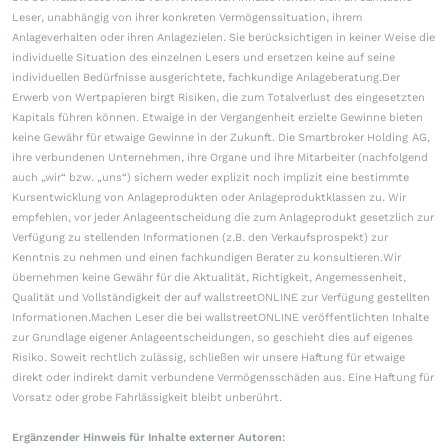
Leser, unabhängig von ihrer konkreten Vermögenssituation, ihrem
Anlageverhalten oder ihren Anlagezielen. Sie berücksichtigen in keiner Weise die
individuelle Situation des einzelnen Lesers und ersetzen keine auf seine
individuellen Bedürfnisse ausgerichtete, fachkundige Anlageberatung.Der
Erwerb von Wertpapieren birgt Risiken, die zum Totalverlust des eingesetzten
Kapitals führen können. Etwaige in der Vergangenheit erzielte Gewinne bieten
keine Gewähr für etwaige Gewinne in der Zukunft. Die Smartbroker Holding AG,
ihre verbundenen Unternehmen, ihre Organe und ihre Mitarbeiter (nachfolgend
auch „wir“ bzw. „uns“) sichern weder explizit noch implizit eine bestimmte
Kursentwicklung von Anlageprodukten oder Anlageproduktklassen zu. Wir
empfehlen, vor jeder Anlageentscheidung die zum Anlageprodukt gesetzlich zur
Verfügung zu stellenden Informationen (z.B. den Verkaufsprospekt) zur
Kenntnis zu nehmen und einen fachkundigen Berater zu konsultieren.Wir
übernehmen keine Gewähr für die Aktualität, Richtigkeit, Angemessenheit,
Qualität und Vollständigkeit der auf wallstreetONLINE zur Verfügung gestellten
Informationen.Machen Leser die bei wallstreetONLINE veröffentlichten Inhalte
zur Grundlage eigener Anlageentscheidungen, so geschieht dies auf eigenes
Risiko. Soweit rechtlich zulässig, schließen wir unsere Haftung für etwaige
direkt oder indirekt damit verbundene Vermögensschäden aus. Eine Haftung für
Vorsatz oder grobe Fahrlässigkeit bleibt unberührt.
Ergänzender Hinweis für Inhalte externer Autoren: