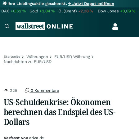
🎁 Ihre Lieblingsaktie geschenkt.
→ Jetzt Depot eröffnen
DAX
+0,62
%
Gold
+2,04
%
Öl (Brent)
-2,08
%
Dow Jones
+0,09
%
Währungen
EUR/USD Währung
Startseite
Nachrichten zu EUR/USD
225
0 Kommentare
US-Schuldenkrise: Ökonomen
berechnen das Endspiel des US-
Dollars
Verfasst von
ariva.de