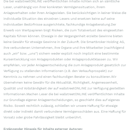
Die bei wallstreetONLINE veröffentlichten Inhalte richten sich an sämtliche
Leser, unabhängig von ihrer konkreten Vermögenssituation, ihrem
Anlageverhalten oder ihren Anlagezielen. Sie berücksichtigen in keiner Weise die
individuelle Situation des einzelnen Lesers und ersetzen keine auf seine
individuellen Bedürfnisse ausgerichtete, fachkundige Anlageberatung.Der
Erwerb von Wertpapieren birgt Risiken, die zum Totalverlust des eingesetzten
Kapitals führen können. Etwaige in der Vergangenheit erzielte Gewinne bieten
keine Gewähr für etwaige Gewinne in der Zukunft. Die Smartbroker Holding AG,
ihre verbundenen Unternehmen, ihre Organe und ihre Mitarbeiter (nachfolgend
auch „wir“ bzw. „uns“) sichern weder explizit noch implizit eine bestimmte
Kursentwicklung von Anlageprodukten oder Anlageproduktklassen zu. Wir
empfehlen, vor jeder Anlageentscheidung die zum Anlageprodukt gesetzlich zur
Verfügung zu stellenden Informationen (z.B. den Verkaufsprospekt) zur
Kenntnis zu nehmen und einen fachkundigen Berater zu konsultieren.Wir
übernehmen keine Gewähr für die Aktualität, Richtigkeit, Angemessenheit,
Qualität und Vollständigkeit der auf wallstreetONLINE zur Verfügung gestellten
Informationen.Machen Leser die bei wallstreetONLINE veröffentlichten Inhalte
zur Grundlage eigener Anlageentscheidungen, so geschieht dies auf eigenes
Risiko. Soweit rechtlich zulässig, schließen wir unsere Haftung für etwaige
direkt oder indirekt damit verbundene Vermögensschäden aus. Eine Haftung für
Vorsatz oder grobe Fahrlässigkeit bleibt unberührt.
Ergänzender Hinweis für Inhalte externer Autoren: