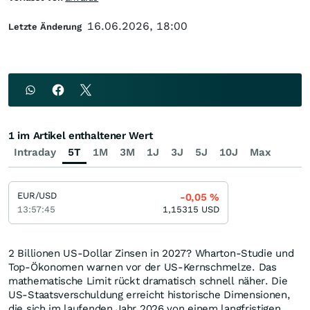
16.06.2026, 18:00
Letzte Änderung
1 im Artikel enthaltener Wert
Intraday
5T
1M
3M
1J
3J
5J
10J
Max
EUR/USD
-0,05
%
13:57:45
1,15315
USD
2 Billionen US-Dollar Zinsen in 2027? Wharton-Studie und
Top-Ökonomen warnen vor der US-Kernschmelze. Das
mathematische Limit rückt dramatisch schnell näher. Die
US-Staatsverschuldung erreicht historische Dimensionen,
die sich im laufenden Jahr 2026 von einem langfristigen