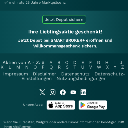
✅ mehr als 25 Jahre Marktpräsenz
Jetzt Depot sichern
Ihre Lieblingsaktie geschenkt!
Jetzt Depot bei SMARTBROKER+ eröffnen und
Willkommensgeschenk sichern.
Aktien von A - Z:
#
A
B
C
D
E
F
G
H
I
J
K
L
M
N
O
P
Q
R
S
T
U
V
W
X
Y
Z
Impressum
Disclaimer
Datenschutz
Datenschutz-
Einstellungen
Nutzungsbedingungen
Unsere Apps:
Wenn Sie Kursdaten, Widgets oder andere Finanzinformationen benötigen, hilft
Ihnen
ARIVA
gerne.