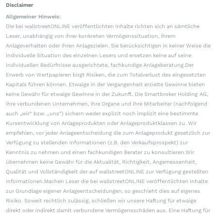
Disclaimer
Allgemeiner Hinweis:
Die bei wallstreetONLINE veröffentlichten Inhalte richten sich an sämtliche
Leser, unabhängig von ihrer konkreten Vermögenssituation, ihrem
Anlageverhalten oder ihren Anlagezielen. Sie berücksichtigen in keiner Weise die
individuelle Situation des einzelnen Lesers und ersetzen keine auf seine
individuellen Bedürfnisse ausgerichtete, fachkundige Anlageberatung.Der
Erwerb von Wertpapieren birgt Risiken, die zum Totalverlust des eingesetzten
Kapitals führen können. Etwaige in der Vergangenheit erzielte Gewinne bieten
keine Gewähr für etwaige Gewinne in der Zukunft. Die Smartbroker Holding AG,
ihre verbundenen Unternehmen, ihre Organe und ihre Mitarbeiter (nachfolgend
auch „wir“ bzw. „uns“) sichern weder explizit noch implizit eine bestimmte
Kursentwicklung von Anlageprodukten oder Anlageproduktklassen zu. Wir
empfehlen, vor jeder Anlageentscheidung die zum Anlageprodukt gesetzlich zur
Verfügung zu stellenden Informationen (z.B. den Verkaufsprospekt) zur
Kenntnis zu nehmen und einen fachkundigen Berater zu konsultieren.Wir
übernehmen keine Gewähr für die Aktualität, Richtigkeit, Angemessenheit,
Qualität und Vollständigkeit der auf wallstreetONLINE zur Verfügung gestellten
Informationen.Machen Leser die bei wallstreetONLINE veröffentlichten Inhalte
zur Grundlage eigener Anlageentscheidungen, so geschieht dies auf eigenes
Risiko. Soweit rechtlich zulässig, schließen wir unsere Haftung für etwaige
direkt oder indirekt damit verbundene Vermögensschäden aus. Eine Haftung für