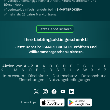
✅ verlagsunabhängige Partner ARIVA, FinanzNachrichten und
BörsenNews
✅ Jederzeit einfach handeln beim
SMARTBROKER+
✅ mehr als 25 Jahre Marktpräsenz
Jetzt Depot sichern
Ihre Lieblingsaktie geschenkt!
Jetzt Depot bei SMARTBROKER+ eröffnen und
Willkommensgeschenk sichern.
Aktien von A - Z:
#
A
B
C
D
E
F
G
H
I
J
K
L
M
N
O
P
Q
R
S
T
U
V
W
X
Y
Z
Impressum
Disclaimer
Datenschutz
Datenschutz-
Einstellungen
Nutzungsbedingungen
Unsere Apps: