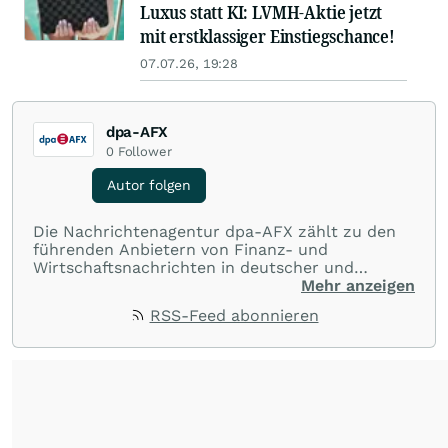
Luxus statt KI: LVMH-Aktie jetzt
mit erstklassiger Einstiegschance!
07.07.26, 19:28
dpa-AFX
0
Follower
Autor folgen
Die Nachrichtenagentur dpa-AFX zählt zu den
führenden Anbietern von Finanz- und
Wirtschaftsnachrichten in deutscher und
englischer Sprache. Gestützt auf ein
Mehr anzeigen
internationales Agentur-Netzwerk berichtet
RSS-Feed abonnieren
dpa-AFX unabhängig, zuverlässig und schnell
von allen wichtigen Finanzstandorten der Welt.
Die Nutzung der Inhalte in Form eines RSS-
Feeds ist ausschließlich für private und nicht
kommerzielle Internetangebote zulässig. Eine
dauerhafte Archivierung der dpa-AFX-
Nachrichten auf diesen Seiten ist nicht zulässig.