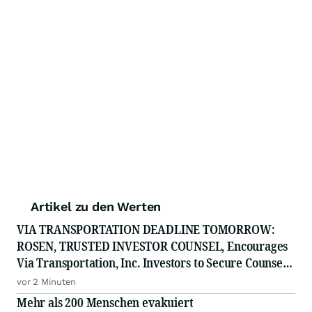
Artikel zu den Werten
VIA TRANSPORTATION DEADLINE TOMORROW:
ROSEN, TRUSTED INVESTOR COUNSEL, Encourages
Via Transportation, Inc. Investors to Secure Counsel
Before Important Deadline in Securities Class Action
vor 2 Minuten
- VIA
Mehr als 200 Menschen evakuiert