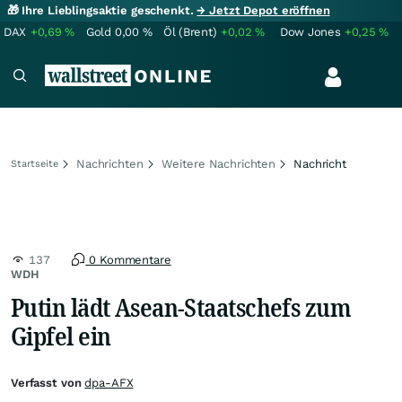
🎁 Ihre Lieblingsaktie geschenkt.
→ Jetzt Depot eröffnen
DAX
+0,69
%
Gold
0,00
%
Öl (Brent)
+0,02
%
Dow Jones
+0,25
%
Nachrichten
Weitere Nachrichten
Nachricht
Startseite
137
0 Kommentare
WDH
Putin lädt Asean-Staatschefs zum
Gipfel ein
Verfasst von
dpa-AFX