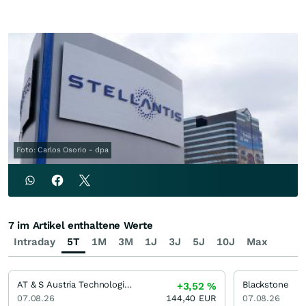
Foto: Carlos Osorio - dpa
7 im Artikel enthaltene Werte
Intraday
5T
1M
3M
1J
3J
5J
10J
Max
AT & S Austria Technologie & Systemtechnik
Blackstone
+3,52
%
07.08.26
144,40
EUR
07.08.26