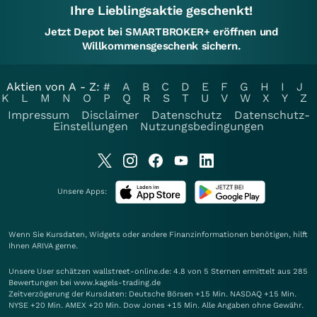
Ihre Lieblingsaktie geschenkt!
Jetzt Depot bei SMARTBROKER+ eröffnen und
Willkommensgeschenk sichern.
Aktien von A - Z:
#
A
B
C
D
E
F
G
H
I
J
K
L
M
N
O
P
Q
R
S
T
U
V
W
X
Y
Z
Impressum
Disclaimer
Datenschutz
Datenschutz-
Einstellungen
Nutzungsbedingungen
Unsere Apps:
Wenn Sie Kursdaten, Widgets oder andere Finanzinformationen benötigen, hilft
Ihnen
ARIVA
gerne.
Unsere User schätzen wallstreet-online.de: 4.8 von 5 Sternen ermittelt aus 285
Bewertungen bei www.kagels-trading.de
Zeitverzögerung der Kursdaten: Deutsche Börsen +15 Min. NASDAQ +15 Min.
NYSE +20 Min. AMEX +20 Min. Dow Jones +15 Min. Alle Angaben ohne Gewähr.