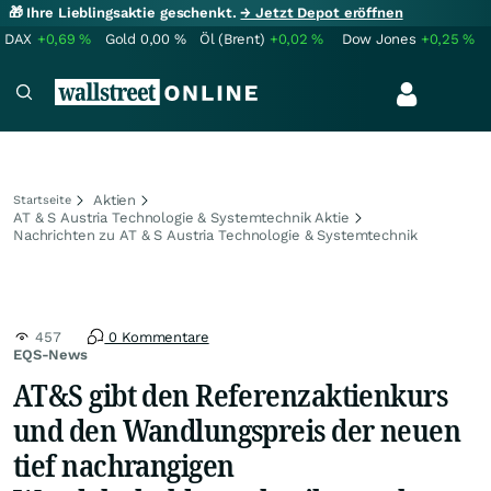
🎁 Ihre Lieblingsaktie geschenkt.
→ Jetzt Depot eröffnen
DAX
+0,69
%
Gold
0,00
%
Öl (Brent)
+0,02
%
Dow Jones
+0,25
%
Aktien
Startseite
AT & S Austria Technologie & Systemtechnik Aktie
Nachrichten zu AT & S Austria Technologie & Systemtechnik
457
0 Kommentare
EQS-News
AT&S gibt den Referenzaktienkurs
und den Wandlungspreis der neuen
tief nachrangigen