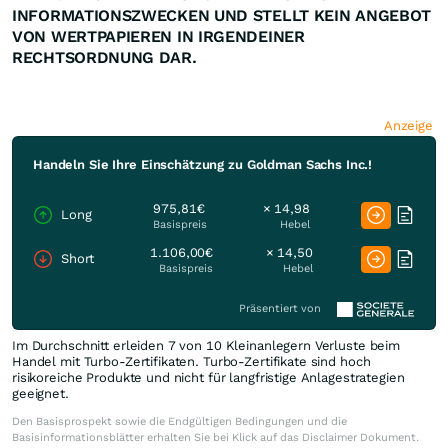
INFORMATIONSZWECKEN UND STELLT KEIN ANGEBOT
VON WERTPAPIEREN IN IRGENDEINER
RECHTSORDNUNG DAR.
Anzeige
Handeln Sie Ihre Einschätzung zu Goldman Sachs Inc.!
975,81€
× 14,98
Long
Basispreis
Hebel
1.106,00€
× 14,50
Short
Basispreis
Hebel
Präsentiert von
Im Durchschnitt erleiden 7 von 10 Kleinanlegern Verluste beim
Handel mit Turbo-Zertifikaten. Turbo-Zertifikate sind hoch
risikoreiche Produkte und nicht für langfristige Anlagestrategien
geeignet.
Den Basisprospekt sowie die Endgültigen Bedingungen und die
Basisinformationsblätter erhalten Sie bei Klick auf das Disclaimer Dokument.