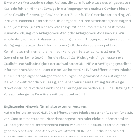
Erwerb von Wertpapieren birgt Risiken, die zum Totalverlust des eingesetzten
Kapitals führen können. Etwaige in der Vergangenheit erzielte Gewinne bieten
keine Gewähr für etwaige Gewinne in der Zukunft. Die Smartbroker Holding AG,
ihre verbundenen Unternehmen, ihre Organe und ihre Mitarbeiter (nachfolgend
auch „wir“ bzw. „uns“) sichern weder explizit noch implizit eine bestimmte
Kursentwicklung von Anlageprodukten oder Anlageproduktklassen zu. Wir
empfehlen, vor jeder Anlageentscheidung die zum Anlageprodukt gesetzlich zur
Verfügung zu stellenden Informationen (z.B. den Verkaufsprospekt) zur
Kenntnis zu nehmen und einen fachkundigen Berater zu konsultieren.Wir
übernehmen keine Gewähr für die Aktualität, Richtigkeit, Angemessenheit,
Qualität und Vollständigkeit der auf wallstreetONLINE zur Verfügung gestellten
Informationen.Machen Leser die bei wallstreetONLINE veröffentlichten Inhalte
zur Grundlage eigener Anlageentscheidungen, so geschieht dies auf eigenes
Risiko. Soweit rechtlich zulässig, schließen wir unsere Haftung für etwaige
direkt oder indirekt damit verbundene Vermögensschäden aus. Eine Haftung für
Vorsatz oder grobe Fahrlässigkeit bleibt unberührt.
Ergänzender Hinweis für Inhalte externer Autoren:
Auf die bei wallstreetONLINE veröffentlichten Inhalte externer Autoren (wie z.B.
von Gastkommentatoren, Nachrichtenagenturen oder nicht zur Smartbroker-
Gruppe gehörende Unternehmen) haben wir keinen Einfluss. Externe Autoren
gehören nicht der Redaktion von wallstreetONLINE an.Für die Inhalte sind