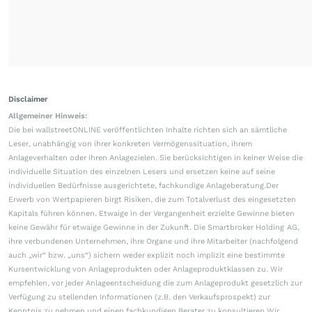
Disclaimer
Allgemeiner Hinweis:
Die bei wallstreetONLINE veröffentlichten Inhalte richten sich an sämtliche
Leser, unabhängig von ihrer konkreten Vermögenssituation, ihrem
Anlageverhalten oder ihren Anlagezielen. Sie berücksichtigen in keiner Weise die
individuelle Situation des einzelnen Lesers und ersetzen keine auf seine
individuellen Bedürfnisse ausgerichtete, fachkundige Anlageberatung.Der
Erwerb von Wertpapieren birgt Risiken, die zum Totalverlust des eingesetzten
Kapitals führen können. Etwaige in der Vergangenheit erzielte Gewinne bieten
keine Gewähr für etwaige Gewinne in der Zukunft. Die Smartbroker Holding AG,
ihre verbundenen Unternehmen, ihre Organe und ihre Mitarbeiter (nachfolgend
auch „wir“ bzw. „uns“) sichern weder explizit noch implizit eine bestimmte
Kursentwicklung von Anlageprodukten oder Anlageproduktklassen zu. Wir
empfehlen, vor jeder Anlageentscheidung die zum Anlageprodukt gesetzlich zur
Verfügung zu stellenden Informationen (z.B. den Verkaufsprospekt) zur
Kenntnis zu nehmen und einen fachkundigen Berater zu konsultieren.Wir