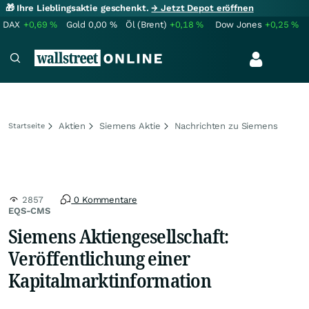
🎁 Ihre Lieblingsaktie geschenkt.
→ Jetzt Depot eröffnen
DAX
+0,69
%
Gold
0,00
%
Öl (Brent)
+0,18
%
Dow Jones
+0,25
%
Aktien
Siemens Aktie
Nachrichten zu Siemens
Startseite
2857
0 Kommentare
EQS-CMS
Siemens Aktiengesellschaft:
Veröffentlichung einer
Kapitalmarktinformation