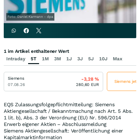
Foto: Daniel Karmann - dpa
1 im Artikel enthaltener Wert
Intraday
5T
1M
3M
1J
3J
5J
10J
Max
Siemens
-3,28
%
Siemens jetzt
07.08.26
280,60
EUR
EQS Zulassungsfolgepflichtmitteilung: Siemens
Aktiengesellschaft / Bekanntmachung nach Art. 5 Abs.
1 lit. b), Abs. 3 der Verordnung (EU) Nr. 596/2014
Erwerb eigener Aktien – Abschlussmeldung
Siemens Aktiengesellschaft: Veröffentlichung einer
Kapitalmarktinformation