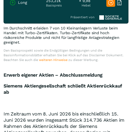
253,31€
× 9,98
Long
Basispreis
Hebel
Präsentiert von
Im Durchschnitt erleiden 7 von 10 Kleinanlegern Verluste beim
Handel mit Turbo-Zertifikaten. Turbo-Zertifikate sind hoch
risikoreiche Produkte und nicht für langfristige Anlagestrategien
geeignet.
Den Basisprospekt sowie die Endgültigen Bedingungen und die
Basisinformationsblätter erhalten Sie bei Klick auf das Disclaimer Dokument.
Beachten Sie auch die
weiteren Hinweise
zu dieser Werbung.
Erwerb eigener Aktien
– Abschlussmeldung
Siemens Aktiengesellschaft schließt Aktienrückkauf
ab
Im Zeitraum vom 8. Juni 2026 bis einschließlich 15.
Juni 2026 wurden insgesamt Stück 314.736 Aktien im
Rahmen des Aktienrückkaufs der Siemens