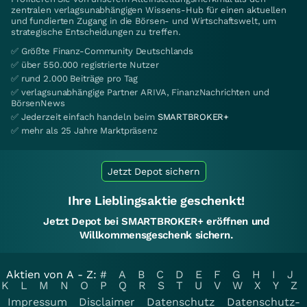
zentralen verlagsunabhängigen Wissens-Hub für einen aktuellen
und fundierten Zugang in die Börsen- und Wirtschaftswelt, um
strategische Entscheidungen zu treffen.
✅ Größte Finanz-Community Deutschlands
✅ über 550.000 registrierte Nutzer
✅ rund 2.000 Beiträge pro Tag
✅ verlagsunabhängige Partner ARIVA, FinanzNachrichten und
BörsenNews
✅ Jederzeit einfach handeln beim
SMARTBROKER+
✅ mehr als 25 Jahre Marktpräsenz
Jetzt Depot sichern
Ihre Lieblingsaktie geschenkt!
Jetzt Depot bei SMARTBROKER+ eröffnen und
Willkommensgeschenk sichern.
Aktien von A - Z:
#
A
B
C
D
E
F
G
H
I
J
K
L
M
N
O
P
Q
R
S
T
U
V
W
X
Y
Z
Impressum
Disclaimer
Datenschutz
Datenschutz-