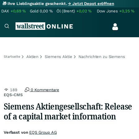
🎁 Ihre Lieblingsaktie geschenkt.
→ Jetzt Depot eröffnen
DAX
+0,69
%
Gold
0,00
%
Öl (Brent)
+0,02
%
Dow Jones
+0,25
%
Aktien
Siemens Aktie
Nachrichten zu Siemens
Startseite
189
0 Kommentare
EQS-CMS
Siemens Aktiengesellschaft: Release
of a capital market information
Verfasst von
EQS Group AG