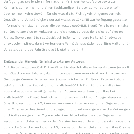
Verfügung zu stellenden Informationen (z.B. den Verkaufsprospekt) zur
Kenntnis zu nehmen und einen fachkundigen Berater zu konsultieren.Wir
übernehmen keine Gewähr für die Aktualität, Richtigkeit, Angemessenheit,
Qualität und Vollständigkeit der auf wallstreetONLINE zur Verfügung gestellten
Informationen.Machen Leser die bei wallstreetONLINE veröffentlichten Inhalte
zur Grundlage eigener Anlageentscheidungen, so geschieht dies auf eigenes
Risiko. Soweit rechtlich zulässig, schließen wir unsere Haftung für etwaige
direkt oder indirekt damit verbundene Vermögensschäden aus. Eine Haftung für
Vorsatz oder grobe Fahrlässigkeit bleibt unberührt.
Ergänzender Hinweis für Inhalte externer Autoren:
Auf die bei wallstreetONLINE veröffentlichten Inhalte externer Autoren (wie z.B.
von Gastkommentatoren, Nachrichtenagenturen oder nicht zur Smartbroker-
Gruppe gehörende Unternehmen) haben wir keinen Einfluss. Externe Autoren
gehören nicht der Redaktion von wallstreetONLINE an.Für die Inhalte sind
ausschließlich die jeweiligen externen Autoren verantwortlich. Ihre bei
wallstreetONLINE veröffentlichten Inhalte sind nicht von Anlageinteressen der
Smartbroker Holding AG, ihrer verbundenen Unternehmen, ihrer Organe oder
ihrer Mitarbeiter bestimmt und spiegeln nicht notwendigerweise die Meinungen
und Auffassungen ihrer Organe oder ihrer Mitarbeiter bzw. der Organe ihrer
verbundenen Unternehmen wider. Sie sind insbesondere nicht als Aufforderung
durch die Smartbroker Holding AG, ihre verbundenen Unternehmen, ihre Organe
oder ihrer Mitarbeiter zu verstehen, bestimmte Anlageprodukte zu kaufen oder