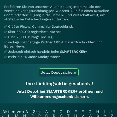
Profitieren Sie von unserem Alleinstellungsmerkmal als den
zentralen verlagsunabhängigen Wissens-Hub für einen aktuellen
und fundierten Zugang in die Börsen- und Wirtschaftswelt, um
strategische Entscheidungen zu treffen.
✅ Größte Finanz-Community Deutschlands
✅ über 550.000 registrierte Nutzer
✅ rund 2.000 Beiträge pro Tag
✅ verlagsunabhängige Partner ARIVA, FinanzNachrichten und
BörsenNews
✅ Jederzeit einfach handeln beim
SMARTBROKER+
✅ mehr als 25 Jahre Marktpräsenz
Jetzt Depot sichern
Ihre Lieblingsaktie geschenkt!
Jetzt Depot bei SMARTBROKER+ eröffnen und
Willkommensgeschenk sichern.
Aktien von A - Z:
#
A
B
C
D
E
F
G
H
I
J
K
L
M
N
O
P
Q
R
S
T
U
V
W
X
Y
Z