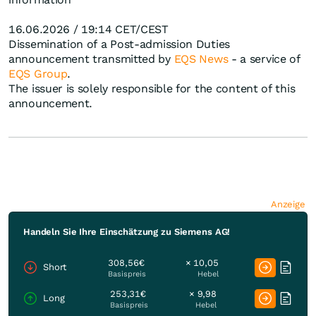
16.06.2026 / 19:14 CET/CEST
Dissemination of a Post-admission Duties
announcement transmitted by
EQS News
- a service of
EQS Group
.
The issuer is solely responsible for the content of this
announcement.
Anzeige
Handeln Sie Ihre Einschätzung zu Siemens AG!
308,56€
× 10,05
Short
Basispreis
Hebel
253,31€
× 9,98
Long
Basispreis
Hebel