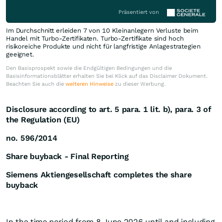
Präsentiert von
Im Durchschnitt erleiden 7 von 10 Kleinanlegern Verluste beim
Handel mit Turbo-Zertifikaten. Turbo-Zertifikate sind hoch
risikoreiche Produkte und nicht für langfristige Anlagestrategien
geeignet.
Den Basisprospekt sowie die Endgültigen Bedingungen und die
Basisinformationsblätter erhalten Sie bei Klick auf das Disclaimer Dokument.
Beachten Sie auch die
weiteren Hinweise
zu dieser Werbung.
Disclosure according to art. 5 para. 1 lit. b), para. 3 of
the Regulation (EU)
no. 596/2014
Share buyback - Final Reporting
Siemens Aktiengesellschaft completes the share
buyback
In the time period from 8 June 2026 until and including