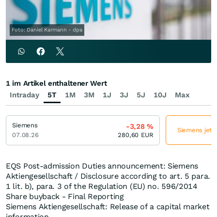
Foto: Daniel Karmann - dpa
1 im Artikel enthaltener Wert
Intraday
5T
1M
3M
1J
3J
5J
10J
Max
Siemens
-3,28
%
Siemens jetzt
07.08.26
280,60
EUR
EQS Post-admission Duties announcement: Siemens
Aktiengesellschaft / Disclosure according to art. 5 para.
1 lit. b), para. 3 of the Regulation (EU) no. 596/2014
Share buyback - Final Reporting
Siemens Aktiengesellschaft: Release of a capital market
information