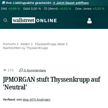
🎁 Ihre Lieblingsaktie geschenkt.
→ Jetzt Depot eröffnen
DAX
+0,69
%
Gold
0,00
%
Öl (Brent)
+0,02
%
Dow Jones
+0,25
%
Aktien
ThyssenKrupp Aktie
Startseite
Nachrichten zu ThyssenKrupp
173
0 Kommentare
JPMORGAN stuft Thyssenkrupp auf
'Neutral'
Verfasst von
dpa-AFX Analysen