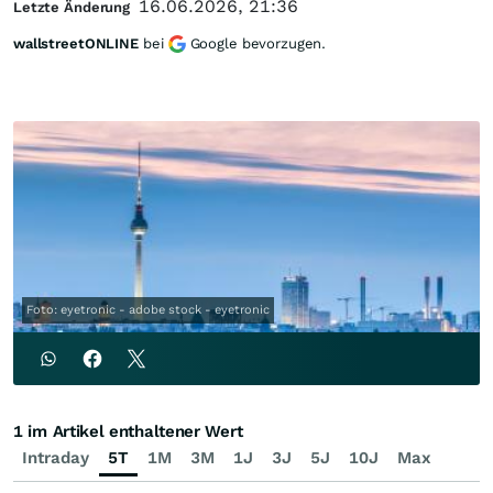
16.06.2026, 21:36
Letzte Änderung
wallstreetONLINE
bei
Google bevorzugen.
Foto: eyetronic - adobe stock - eyetronic
1 im Artikel enthaltener Wert
Intraday
5T
1M
3M
1J
3J
5J
10J
Max