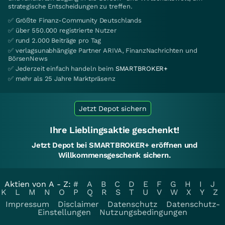
strategische Entscheidungen zu treffen.
✅ Größte Finanz-Community Deutschlands
✅ über 550.000 registrierte Nutzer
✅ rund 2.000 Beiträge pro Tag
✅ verlagsunabhängige Partner ARIVA, FinanzNachrichten und
BörsenNews
✅ Jederzeit einfach handeln beim
SMARTBROKER+
✅ mehr als 25 Jahre Marktpräsenz
Jetzt Depot sichern
Ihre Lieblingsaktie geschenkt!
Jetzt Depot bei SMARTBROKER+ eröffnen und
Willkommensgeschenk sichern.
Aktien von A - Z:
#
A
B
C
D
E
F
G
H
I
J
K
L
M
N
O
P
Q
R
S
T
U
V
W
X
Y
Z
Impressum
Disclaimer
Datenschutz
Datenschutz-
Einstellungen
Nutzungsbedingungen