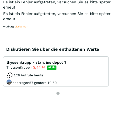
Es ist ein Fehler aufgetreten, versuchen Sie es bitte später
erneut
Es ist ein Fehler aufgetreten, versuchen Sie es bitte später
erneut
Werbung
Disclaimer
Diskutieren Sie über die enthaltenen Werte
Knock-Out-Suche
Optionsschein-Suche
thyssenkrupp - stahl ins depot ?
Zertifikate-Suche
-0,44
%
ThyssenKrupp
Aktie
128 Aufrufe heute
seadragon57 gestern 19:59