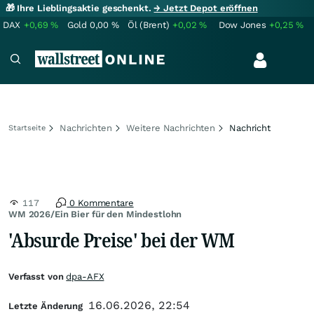
🎁 Ihre Lieblingsaktie geschenkt.
→ Jetzt Depot eröffnen
DAX
+0,69
%
Gold
0,00
%
Öl (Brent)
+0,02
%
Dow Jones
+0,25
%
Nachrichten
Weitere Nachrichten
Nachricht
Startseite
117
0 Kommentare
WM 2026/Ein Bier für den Mindestlohn
'Absurde Preise' bei der WM
Verfasst von
dpa-AFX
16.06.2026, 22:54
Letzte Änderung