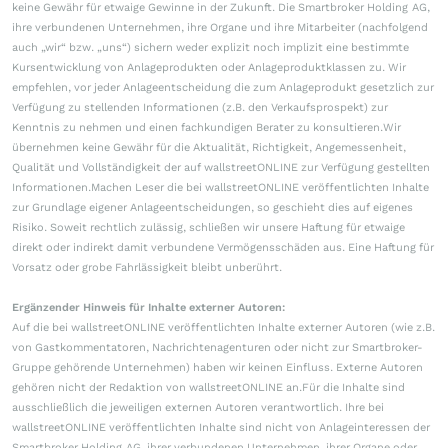
keine Gewähr für etwaige Gewinne in der Zukunft. Die Smartbroker Holding AG,
ihre verbundenen Unternehmen, ihre Organe und ihre Mitarbeiter (nachfolgend
auch „wir“ bzw. „uns“) sichern weder explizit noch implizit eine bestimmte
Kursentwicklung von Anlageprodukten oder Anlageproduktklassen zu. Wir
empfehlen, vor jeder Anlageentscheidung die zum Anlageprodukt gesetzlich zur
Verfügung zu stellenden Informationen (z.B. den Verkaufsprospekt) zur
Kenntnis zu nehmen und einen fachkundigen Berater zu konsultieren.Wir
übernehmen keine Gewähr für die Aktualität, Richtigkeit, Angemessenheit,
Qualität und Vollständigkeit der auf wallstreetONLINE zur Verfügung gestellten
Informationen.Machen Leser die bei wallstreetONLINE veröffentlichten Inhalte
zur Grundlage eigener Anlageentscheidungen, so geschieht dies auf eigenes
Risiko. Soweit rechtlich zulässig, schließen wir unsere Haftung für etwaige
direkt oder indirekt damit verbundene Vermögensschäden aus. Eine Haftung für
Vorsatz oder grobe Fahrlässigkeit bleibt unberührt.
Ergänzender Hinweis für Inhalte externer Autoren:
Auf die bei wallstreetONLINE veröffentlichten Inhalte externer Autoren (wie z.B.
von Gastkommentatoren, Nachrichtenagenturen oder nicht zur Smartbroker-
Gruppe gehörende Unternehmen) haben wir keinen Einfluss. Externe Autoren
gehören nicht der Redaktion von wallstreetONLINE an.Für die Inhalte sind
ausschließlich die jeweiligen externen Autoren verantwortlich. Ihre bei
wallstreetONLINE veröffentlichten Inhalte sind nicht von Anlageinteressen der
Smartbroker Holding AG, ihrer verbundenen Unternehmen, ihrer Organe oder