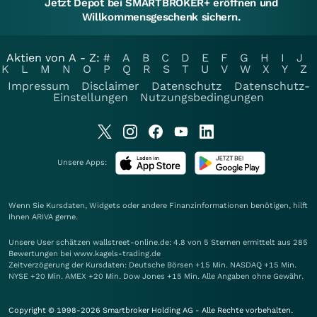
Jetzt Depot bei SMARTBROKER+ eröffnen und
Willkommensgeschenk sichern.
Aktien von A - Z:
#
A
B
C
D
E
F
G
H
I
J
K
L
M
N
O
P
Q
R
S
T
U
V
W
X
Y
Z
Impressum
Disclaimer
Datenschutz
Datenschutz-
Einstellungen
Nutzungsbedingungen
Unsere Apps:
Wenn Sie Kursdaten, Widgets oder andere Finanzinformationen benötigen, hilft
Ihnen
ARIVA
gerne.
Unsere User schätzen wallstreet-online.de: 4.8 von 5 Sternen ermittelt aus 285
Bewertungen bei www.kagels-trading.de
Zeitverzögerung der Kursdaten: Deutsche Börsen +15 Min. NASDAQ +15 Min.
NYSE +20 Min. AMEX +20 Min. Dow Jones +15 Min. Alle Angaben ohne Gewähr.
Copyright © 1998-2026 Smartbroker Holding AG - Alle Rechte vorbehalten.