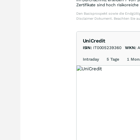
Zertifikate sind hoch risikoreich
Den Basisprospekt sowie die Endgültig
Disclaimer Dokument. Beachten Sie a
UniCredit
ISIN:
IT0005239360
WKN:
A
Intraday
5 Tage
1 Mon