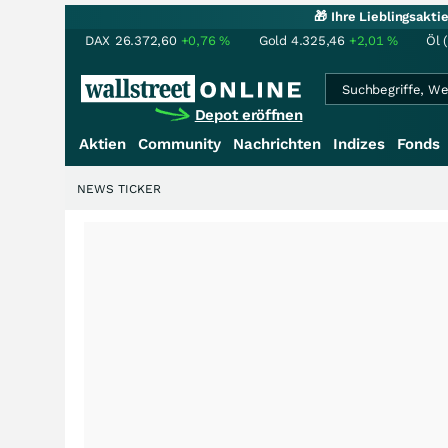
🎁 Ihre Lieblingsakt
DAX
26.372,60
+0,76
%
Gold
4.325,46
+2,01
%
Öl 
Depot eröffnen
Aktien
Community
Nachrichten
Indizes
Fonds
NEWS TICKER