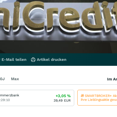
 E-Mail teilen
Artikel drucken
0J
Max
Im Ar
mmerzbank
+3,05
%
🎁 SMARTBROKER+ Akt
Ihre Lieblingsaktie ge
:29:10
39,49
EUR