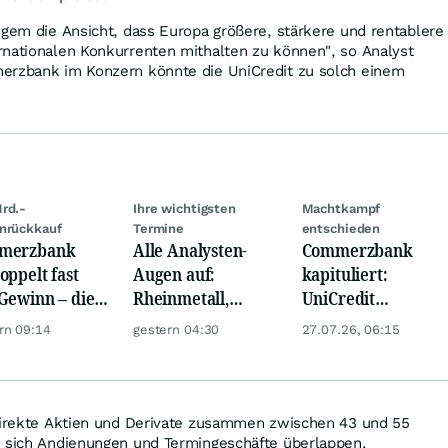
ngem die Ansicht, dass Europa größere, stärkere und rentablere
rnationalen Konkurrenten mithalten zu können", so Analyst
erzbank im Konzern könnte die UniCredit zu solch einem
rd.-
Ihre wichtigsten
Machtkampf
nrückkauf
Termine
entschieden
merzbank
Alle Analysten-
Commerzbank
oppelt fast
Augen auf:
kapituliert:
Gewinn – die
Rheinmetall,
UniCredit
e schwankt
Deutsche Telekom,
übernimmt wohl
rn 09:14
gestern 04:30
27.07.26, 06:15
Siemens, Airbnb &
Ende des Jahres
Lyft
das Ruder
 direkte Aktien und Derivate zusammen zwischen 43 und 55
e sich Andienungen und Termingeschäfte überlappen.