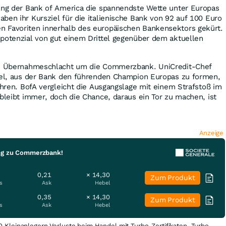
zung der Bank of America die spannendste Wette unter Europas
ben ihr Kursziel für die italienische Bank von 92 auf 100 Euro
 Favoriten innerhalb des europäischen Bankensektors gekürt.
spotenzial von gut einem Drittel gegenüber dem aktuellen
nde Übernahmeschlacht um die Commerzbank. UniCredit-Chef
Ziel, aus der Bank den führenden Champion Europas zu formen,
Jahren. BofA vergleicht die Ausgangslage mit einem Strafstoß im
 bleibt immer, doch die Chance, daraus ein Tor zu machen, ist
Anzeige
ung zu Commerzbank!
0,21
× 14,30
Zum Produkt
s
Ask
Hebel
0,35
× 14,30
Zum Produkt
s
Ask
Hebel
0 Kleinanlegern Verluste beim Handel mit Turbo-Zertifikaten. Turbo-