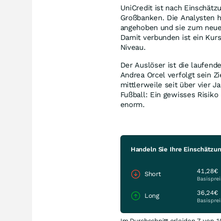
UniCredit ist nach Einschät
Großbanken. Die Analysten ha
angehoben und sie zum neuen
Damit verbunden ist ein Kur
Niveau.
Der Auslöser ist die laufe
Andrea Orcel verfolgt sein 
mittlerweile seit über vier 
Fußball: Ein gewisses Risiko
enorm.
Handeln Sie Ihre Einschätz
41,28€
Short
Basisprei
36,24€
Long
Basisprei
Im Durchschnitt erleiden 7 von 1