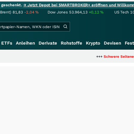
ie geschenkt.
→ Jetzt Depot bei SMARTBROKER+ eröffnen und Willkom
(Brent)
81,83
-2,04
%
Dow Jones
53.964,13
+0,12
%
US Tech 1
ETFs
Anleihen
Derivate
Rohstoffe
Krypto
Devisen
Fest
+++
Schwere Seltene Erden: Entsteht