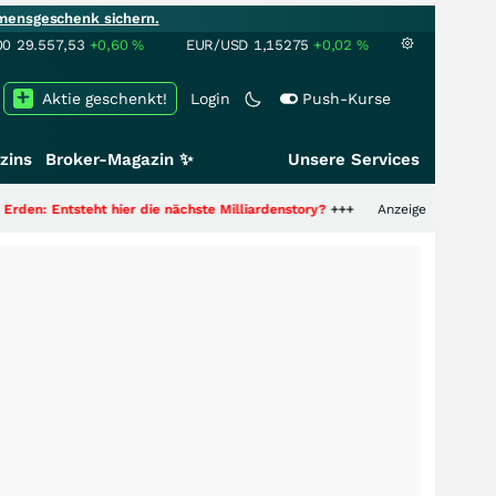
mensgeschenk sichern.
00
29.557,53
+0,60
%
EUR/USD
1,15275
+0,02
%
Aktie geschenkt!
Login
Push-Kurse
zins
Broker-Magazin ✨
Unsere Services
 hier die nächste Milliardenstory?
+++
Anzeige