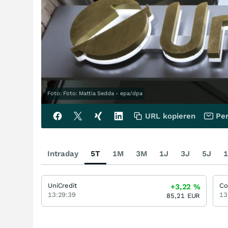
Foto: Foto: Mattia Sedda - epa/dpa
URL kopieren
Per
Intraday
5T
1M
3M
1J
3J
5J
1
UniCredit
Co
+3,22
%
13:29:39
13
85,21
EUR