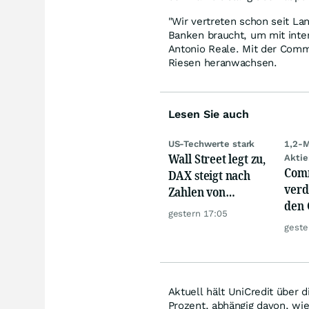
"Wir vertreten schon seit La
Banken braucht, um mit inte
Antonio Reale. Mit der Comm
Riesen heranwachsen.
Lesen Sie auch
US-Techwerte stark
1,2-M
Wall Street legt zu,
Aktie
Com
DAX steigt nach
verd
Zahlen von
den 
Telekom, Henkel
gestern 17:05
Akti
geste
wild
Aktuell hält UniCredit über
Prozent, abhängig davon, wi