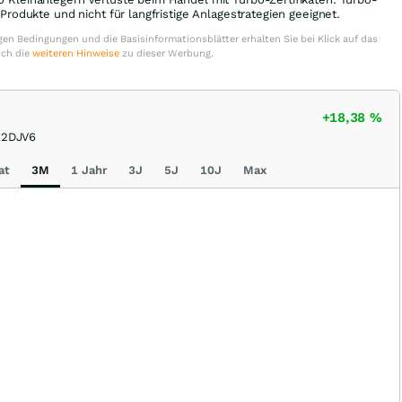
e Produkte und nicht für langfristige Anlagestrategien geeignet.
en Bedingungen und die Basisinformationsblätter erhalten Sie bei Klick auf das
uch die
weiteren Hinweise
zu dieser Werbung.
+18,38
%
2DJV6
at
3M
1 Jahr
3J
5J
10J
Max