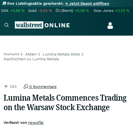
🎁 Ihre Lieblingsaktie geschenkt.
→ Jetzt Depot eröffnen
DAX
+0,69
%
Gold
-0,52
%
Öl (Brent)
+0,06
%
Dow Jones
+0,25
%
Aktien
Lumina Metals Aktie
Startseite
Nachrichten zu Lumina Metals
193
0 Kommentare
Lumina Metals Commences Trading
on the Warsaw Stock Exchange
Verfasst von
newsfile