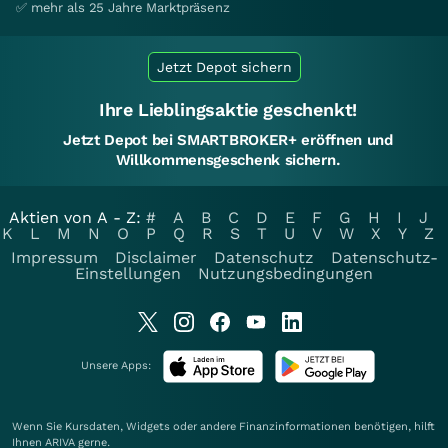
✅ mehr als 25 Jahre Marktpräsenz
Jetzt Depot sichern
Ihre Lieblingsaktie geschenkt!
Jetzt Depot bei SMARTBROKER+ eröffnen und
Willkommensgeschenk sichern.
Aktien von A - Z:
#
A
B
C
D
E
F
G
H
I
J
K
L
M
N
O
P
Q
R
S
T
U
V
W
X
Y
Z
Impressum
Disclaimer
Datenschutz
Datenschutz-
Einstellungen
Nutzungsbedingungen
Unsere Apps:
Wenn Sie Kursdaten, Widgets oder andere Finanzinformationen benötigen, hilft
Ihnen
ARIVA
gerne.