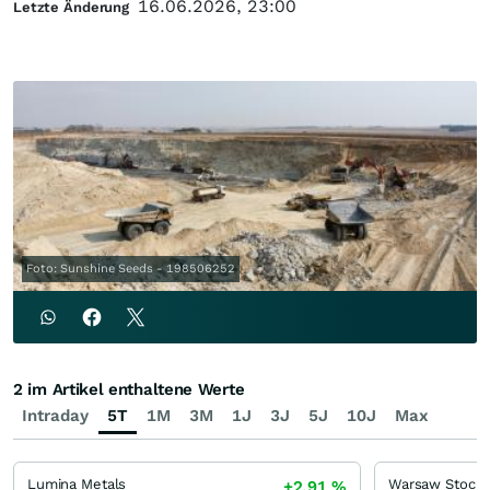
16.06.2026, 23:00
Letzte Änderung
Foto: Sunshine Seeds - 198506252
2 im Artikel enthaltene Werte
Intraday
5T
1M
3M
1J
3J
5J
10J
Max
Lumina Metals
Warsaw Stock 
+2,91
%