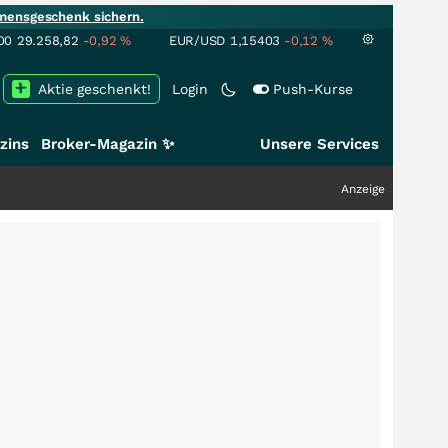
mensgeschenk sichern.
00
29.258,82
-0,92
%
EUR/USD
1,15403
-0,12
%
Aktie geschenkt!
Login
Push-Kurse
zins
Broker-Magazin ✨
Unsere Services
Anzeige