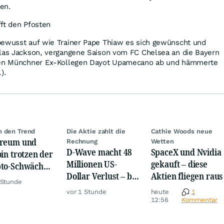
en.
ft den Pfosten
bewusst auf wie Trainer Pape Thiaw es sich gewünscht und
olas Jackson, vergangene Saison vom FC Chelsea an die Bayern
inen Münchner Ex-Kollegen Dayot Upamecano ab und hämmerte
).
 den Trend
Die Aktie zahlt die
Cathie Woods neue
ereum und
Rechnung
Wetten
D-Wave macht 48
SpaceX und Nvidia
oin trotzen der
Millionen US-
gekauft – diese
to-Schwäche
Dollar Verlust – bei
Aktien fliegen raus
 ETF-
 Stunde
nur 3,1 Millionen
üssen
vor 1 Stunde
heute
1
Umsatz
12:56
Kommentar