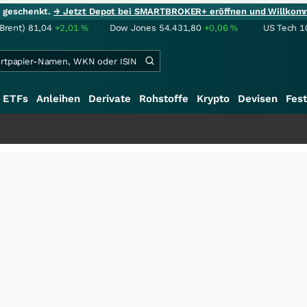
ie geschenkt.
→ Jetzt Depot bei SMARTBROKER+ eröffnen und Willkom
(Brent)
81,04
+2,01
%
Dow Jones
54.431,80
+0,06
%
US Tech 1
ETFs
Anleihen
Derivate
Rohstoffe
Krypto
Devisen
Fest