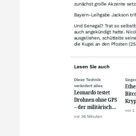
zunächst große Akzente setz
Bayern-Leihgabe Jackson trif
Und Senegal? Trat so selbst
auch angekündigt hatte. Nic
ausgeliehen, schüttelte se
die Kugel an den Pfosten (25.
Lesen Sie auch
Diese Technik
Gegen
Eth
verändert alles
Leonardo testet
Bitc
Drohnen ohne GPS
Kryp
– der militärische
dank
vor 1
Nutzen ist enorm
Zufl
vor 36 Minuten