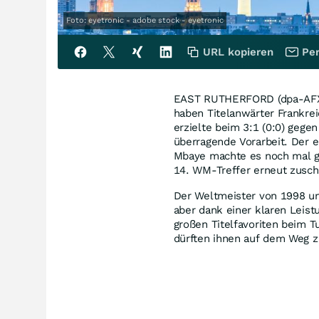
Foto: eyetronic - adobe stock - eyetronic
URL kopieren
Per
EAST RUTHERFORD (dpa-AFX) 
haben Titelanwärter Frankre
erzielte beim 3:1 (0:0) gegen
überragende Vorarbeit. Der e
Mbaye machte es noch mal g
14. WM-Treffer erneut zuschl
Der Weltmeister von 1998 und
aber dank einer klaren Leis
großen Titelfavoriten beim T
dürften ihnen auf dem Weg z