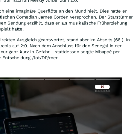
er traf flach an Mendy vorbei zum 1:0.
ch eine imaginäre Querflöte an den Mund hielt. Dies hatte er
itischen Comedian James Corden versprochen. Der Starstürmer
sen Sendung erzählt, dass er als musikalische Früherziehung
pielt hatte.
irekten Ausgleich geantwortet, stand aber im Abseits (68.). In
rcola auf 2:0. Nach dem Anschluss für den Senegal in der
g nur ganz kurz in Gefahr - stattdessen sorgte Mbappé per
ge Entscheidung./lot/DP/men
Überspringen