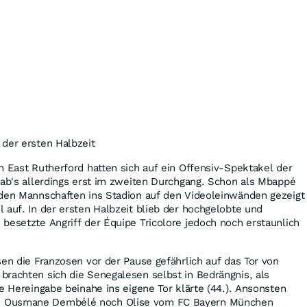
der ersten Halbzeit
n East Rutherford hatten sich auf ein Offensiv-Spektakel der
gab's allerdings erst im zweiten Durchgang. Schon als Mbappé
iden Mannschaften ins Stadion auf den Videoleinwänden gezeigt
 auf. In der ersten Halbzeit blieb der hochgelobte und
besetzte Angriff der Équipe Tricolore jedoch noch erstaunlich
sen die Franzosen vor der Pause gefährlich auf das Tor von
rachten sich die Senegalesen selbst in Bedrängnis, als
ne Hereingabe beinahe ins eigene Tor klärte (44.). Ansonsten
 Ousmane Dembélé noch Olise vom FC Bayern München