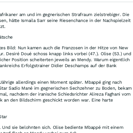
frikaner am und im gegnerischen Strafraum zielstrebiger. Die
n, hätte Ismaila Sarr seine Riesenchance in der Nachspielzeit
zt.
ätsche
tes Bild: Nun kamen auch die Franzosen in der Hitze von New
r. Desiré Doué schoss knapp links vorbei (47.). Olise (53.) und
icher Position scheiterten jeweils an Mendy. Warum eigentlich
Frankreichs Erfolgstrainer Didier Deschamps auf der Bank
-Jährige allerdings einen Moment später. Mbappé ging nach
-Star Sadio Mané im gegnerischen Sechzehner zu Boden, bekam
mal, nachdem der iranische Schiedsrichter Alireza Faghani vom
 an den Bildschirm geschickt worden war. Eine harte
Star
. Und sie belohnten sich. Olise bediente Mbappé mit einem