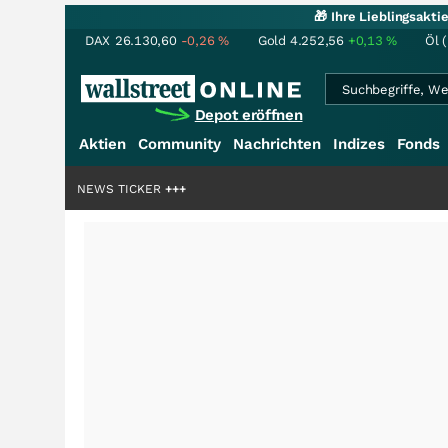
🎁 Ihre Lieblingsakt
DAX
26.130,60
-0,26
%
Gold
4.252,56
+0,13
%
Öl 
Depot eröffnen
Aktien
Community
Nachrichten
Indizes
Fonds
lliardenstory?
NEWS TICKER
+++