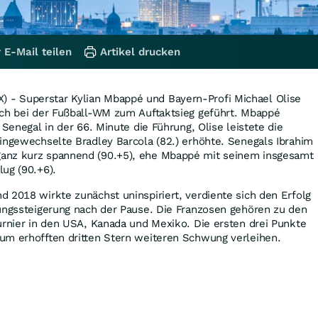
 E-Mail teilen
Artikel drucken
- Superstar Kylian Mbappé und Bayern-Profi Michael Olise
ich bei der Fußball-WM zum Auftaktsieg geführt. Mbappé
 Senegal in der 66. Minute die Führung, Olise leistete die
ingewechselte Bradley Barcola (82.) erhöhte. Senegals Ibrahim
anz kurz spannend (90.+5), ehe Mbappé mit seinem insgesamt
ug (90.+6).
 2018 wirkte zunächst uninspiriert, verdiente sich den Erfolg
tungssteigerung nach der Pause. Die Franzosen gehören zu den
urnier in den USA, Kanada und Mexiko. Die ersten drei Punkte
um erhofften dritten Stern weiteren Schwung verleihen.