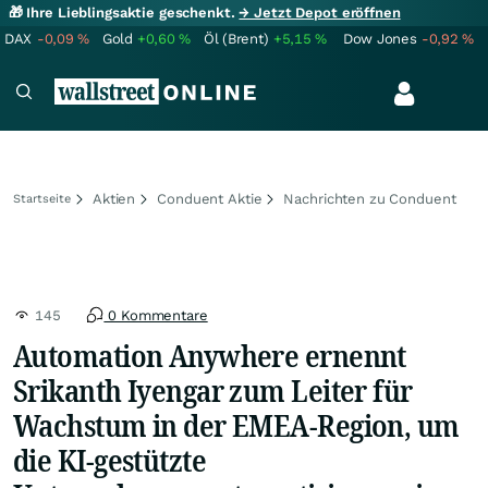
🎁 Ihre Lieblingsaktie geschenkt.
→ Jetzt Depot eröffnen
DAX
-0,09
%
Gold
+0,60
%
Öl (Brent)
+5,15
%
Dow Jones
-0,92
%
Aktien
Conduent Aktie
Nachrichten zu Conduent
Startseite
145
0 Kommentare
Automation Anywhere ernennt
Srikanth Iyengar zum Leiter für
Wachstum in der EMEA-Region, um
die KI-gestützte