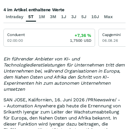
4 im Artikel enthaltene Werte
Intraday
5T
1M
3M
1J
3J
5J
10J
Max
Conduent
Capgemini
+7,36
%
02:00:00
1,7500
USD
06.08.26
Ein führender Anbieter von KI- und
Technologiedienstleistungen für Unternehmen tritt dem
Unternehmen bei, während Organisationen in Europa,
dem Nahen Osten und Afrika den Schritt von KI-
Experimenten hin zum autonomen Unternehmen
umsetzen
SAN JOSE, Kalifornien
,
16. Juni 2026
/PRNewswire/ -
- Automation Anywhere gab heute die Ernennung von
Srikanth Iyengar zum Leiter der Wachstumsabteilung
für Europa, den Nahen Osten und Afrika bekannt. In
dieser Funktion wird Iyengar dazu beitragen, die