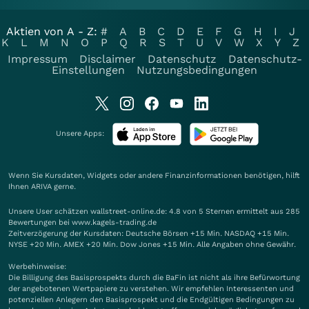
Aktien von A - Z:
#
A
B
C
D
E
F
G
H
I
J
K
L
M
N
O
P
Q
R
S
T
U
V
W
X
Y
Z
Impressum
Disclaimer
Datenschutz
Datenschutz-
Einstellungen
Nutzungsbedingungen
Unsere Apps:
Wenn Sie Kursdaten, Widgets oder andere Finanzinformationen benötigen, hilft
Ihnen
ARIVA
gerne.
Unsere User schätzen wallstreet-online.de: 4.8 von 5 Sternen ermittelt aus 285
Bewertungen bei www.kagels-trading.de
Zeitverzögerung der Kursdaten: Deutsche Börsen +15 Min. NASDAQ +15 Min.
NYSE +20 Min. AMEX +20 Min. Dow Jones +15 Min. Alle Angaben ohne Gewähr.
Werbehinweise:
Die Billigung des Basisprospekts durch die BaFin ist nicht als ihre Befürwortung
der angebotenen Wertpapiere zu verstehen. Wir empfehlen Interessenten und
potenziellen Anlegern den Basisprospekt und die Endgültigen Bedingungen zu