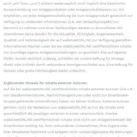
auch „wir“ bzw. „uns“) sichern weder explizit noch implizit eine bestimmte
Kursentwicklung von Anlageprodukten oder Anlageproduktklassen zu. Wir
empfehlen, vor jeder Anlageentscheidung die zum Anlageprodukt gesetzlich zur
Verfügung zu stellenden Informationen (z.B. den Verkaufsprospekt) zur
Kenntnis zu nehmen und einen fachkundigen Berater zu konsultieren.Wir
übernehmen keine Gewähr für die Aktualität, Richtigkeit, Angemessenheit,
Qualität und Vollständigkeit der auf wallstreetONLINE zur Verfügung gestellten
Informationen.Machen Leser die bei wallstreetONLINE veröffentlichten Inhalte
zur Grundlage eigener Anlageentscheidungen, so geschieht dies auf eigenes
Risiko. Soweit rechtlich zulässig, schließen wir unsere Haftung für etwaige
direkt oder indirekt damit verbundene Vermögensschäden aus. Eine Haftung für
Vorsatz oder grobe Fahrlässigkeit bleibt unberührt.
Ergänzender Hinweis für Inhalte externer Autoren:
Auf die bei wallstreetONLINE veröffentlichten Inhalte externer Autoren (wie z.B.
von Gastkommentatoren, Nachrichtenagenturen oder nicht zur Smartbroker-
Gruppe gehörende Unternehmen) haben wir keinen Einfluss. Externe Autoren
gehören nicht der Redaktion von wallstreetONLINE an.Für die Inhalte sind
ausschließlich die jeweiligen externen Autoren verantwortlich. Ihre bei
wallstreetONLINE veröffentlichten Inhalte sind nicht von Anlageinteressen der
Smartbroker Holding AG, ihrer verbundenen Unternehmen, ihrer Organe oder
ihrer Mitarbeiter bestimmt und spiegeln nicht notwendigerweise die Meinungen