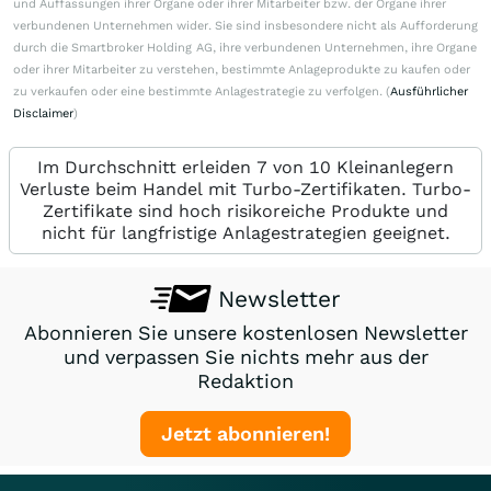
und Auffassungen ihrer Organe oder ihrer Mitarbeiter bzw. der Organe ihrer
verbundenen Unternehmen wider. Sie sind insbesondere nicht als Aufforderung
durch die Smartbroker Holding AG, ihre verbundenen Unternehmen, ihre Organe
oder ihrer Mitarbeiter zu verstehen, bestimmte Anlageprodukte zu kaufen oder
zu verkaufen oder eine bestimmte Anlagestrategie zu verfolgen. (
Ausführlicher
Disclaimer
)
Im Durchschnitt erleiden 7 von 10 Kleinanlegern
Verluste beim Handel mit Turbo-Zertifikaten. Turbo-
Zertifikate sind hoch risikoreiche Produkte und
nicht für langfristige Anlagestrategien geeignet.
Newsletter
Abonnieren Sie unsere kostenlosen Newsletter
und verpassen Sie nichts mehr aus der
Redaktion
Jetzt abonnieren!