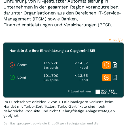
Einführung von KI-gestützter Automatisierung in
Unternehmen in der gesamten Region voranzutreiben,
darunter Organisationen aus den Bereichen IT-Service-
Management (ITSM) sowie Banken,
Finanzdienstleistungen und Versicherungen (BFSI).
Anzeige
Handeln Sie Ihre Einschätzung zu Capgemini SE!
115,27€
× 14,37
Short
Basispreis
Hebel
101,70€
× 13,65
Long
Basispreis
Hebel
Präsentiert von
Im Durchschnitt erleiden 7 von 10 Kleinanlegern Verluste beim
Handel mit Turbo-Zertifikaten. Turbo-Zertifikate sind hoch
risikoreiche Produkte und nicht für langfristige Anlagestrategien
geeignet.
Den Basisprospekt sowie die Endgültigen Bedingungen und die