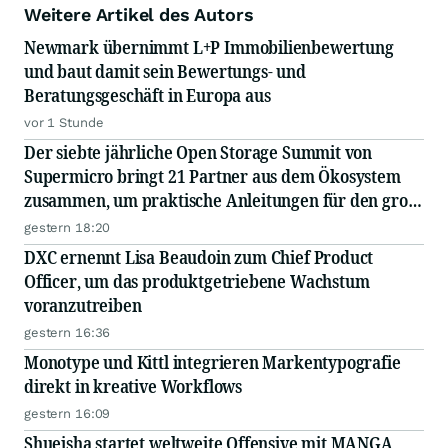
Weitere Artikel des Autors
Newmark übernimmt L+P Immobilienbewertung
und baut damit sein Bewertungs- und
Beratungsgeschäft in Europa aus
vor 1 Stunde
Der siebte jährliche Open Storage Summit von
Supermicro bringt 21 Partner aus dem Ökosystem
zusammen, um praktische Anleitungen für den groß
angelegten Einsatz von KI in Unternehmen
gestern 18:20
auszutauschen
DXC ernennt Lisa Beaudoin zum Chief Product
Officer, um das produktgetriebene Wachstum
voranzutreiben
gestern 16:36
Monotype und Kittl integrieren Markentypografie
direkt in kreative Workflows
gestern 16:09
Shueisha startet weltweite Offensive mit MANGA