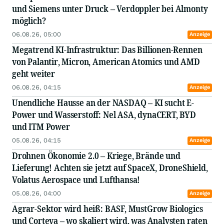
und Siemens unter Druck – Verdoppler bei Almonty
möglich?
06.08.26, 05:00
Anzeige
Megatrend KI-Infrastruktur: Das Billionen-Rennen
von Palantir, Micron, American Atomics und AMD
geht weiter
06.08.26, 04:15
Anzeige
Unendliche Hausse an der NASDAQ – KI sucht E-
Power und Wasserstoff: Nel ASA, dynaCERT, BYD
und ITM Power
05.08.26, 04:15
Anzeige
Drohnen Ökonomie 2.0 – Kriege, Brände und
Lieferung! Achten sie jetzt auf SpaceX, DroneShield,
Volatus Aerospace und Lufthansa!
05.08.26, 04:00
Anzeige
Agrar-Sektor wird heiß: BASF, MustGrow Biologics
und Corteva – wo skaliert wird, was Analysten raten