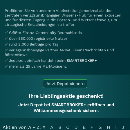
Profitieren Sie von unserem Alleinstellungsmerkmal als den
zentralen verlagsunabhängigen Wissens-Hub für einen aktuellen
und fundierten Zugang in die Börsen- und Wirtschaftswelt, um
strategische Entscheidungen zu treffen.
✅ Größte Finanz-Community Deutschlands
✅ über 550.000 registrierte Nutzer
✅ rund 2.000 Beiträge pro Tag
✅ verlagsunabhängige Partner ARIVA, FinanzNachrichten und
BörsenNews
✅ Jederzeit einfach handeln beim
SMARTBROKER+
✅ mehr als 25 Jahre Marktpräsenz
Jetzt Depot sichern
Ihre Lieblingsaktie geschenkt!
Jetzt Depot bei SMARTBROKER+ eröffnen und
Willkommensgeschenk sichern.
Aktien von A - Z:
#
A
B
C
D
E
F
G
H
I
J