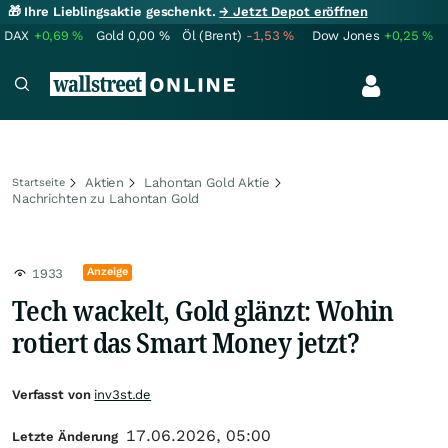
🎁 Ihre Lieblingsaktie geschenkt.
→ Jetzt Depot eröffnen
DAX
+0,69
%
Gold
0,00
%
Öl (Brent)
-1,53
%
Dow Jones
+0,25
%
Aktien
Lahontan Gold Aktie
Startseite
Nachrichten zu Lahontan Gold
Anzeige
1933
Tech wackelt, Gold glänzt: Wohin
rotiert das Smart Money jetzt?
Verfasst von
inv3st.de
17.06.2026, 05:00
Letzte Änderung