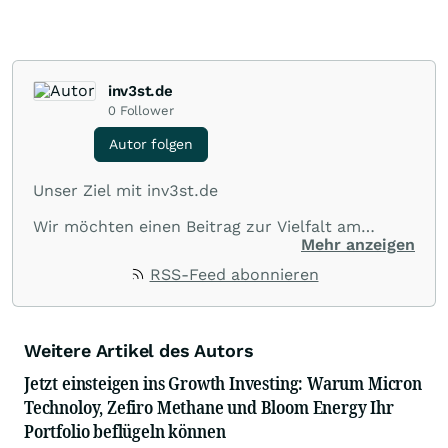
inv3st.de
0
Follower
Autor folgen
Unser Ziel mit inv3st.de
Wir möchten einen Beitrag zur Vielfalt am
Kapitalmarkt leisten und spannende
Mehr anzeigen
Informationen sowie Zusammenhänge von
RSS-Feed abonnieren
börsennotierten Unternehmen aus allen Teilen
der Welt veröffentlichen.
Wir suchen nach Informationen und
kommentieren aktuelle sowie zukünftige
Weitere Artikel des Autors
Themen und Trends, die Börsianer interessieren.
Jetzt einsteigen ins Growth Investing: Warum Micron
Die Zahl 3 spielt dabei eine konzeptionelle Rolle:
Technoloy, Zefiro Methane und Bloom Energy Ihr
I. je Kommentar werden 3 Unternehmen
Portfolio beflügeln können
genannt,