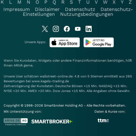
K
L
M
N
O
P
Q
R
S
T
U
V
W
X
Y
Z
Impressum
Disclaimer
Datenschutz
Datenschutz-
Einstellungen
Nutzungsbedingungen
Unsere Apps:
Wenn Sie Kursdaten, Widgets oder andere Finanzinformationen benötigen, hilft
Ihnen
ARIVA
gerne.
Unsere User schätzen wallstreet-online.de: 4.8 von 5 Sternen ermittelt aus 285
Bewertungen bei www.kagels-trading.de
Zeitverzögerung der Kursdaten: Deutsche Börsen +15 Min. NASDAQ +15 Min.
NYSE +20 Min. AMEX +20 Min. Dow Jones +15 Min. Alle Angaben ohne Gewähr.
Copyright © 1998-2026 Smartbroker Holding AG - Alle Rechte vorbehalten.
Mit Unterstützung von:
Daten & Kurse von: