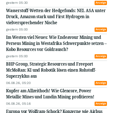
gestern 05:30
II. mindestens 3 Themen oder Trends werden
Anzeige
erwähnt,
Wasserstoff-Wetten der Hedgefonds: NEL ASA unter
III. die Kommentare umfassen jeweils eine
Druck, Amazon stark und First Hydrogen in
Lesedauer von weniger als 3 Minuten.
vielversprechender Nische
Wir wünschen gute Unterhaltung und viel Erfolg
gestern 05:00
Anzeige
an der Börse!
Im Westen viel Neues: Wie Endeavour Mining und
Perseus Mining in Westafrika Schwerpunkte setzen –
Kobo Resources vor Goldrausch?
gestern 05:00
Anzeige
BHP Group, Strategic Resources und Freeport
McMoRan: KI und Robotik lösen einen Rohstoff-
Superzyklus aus
06.08.26, 05:20
Anzeige
Kupfer am Allzeithoch! Wie Glencore, Power
Metallic Mines und Lundin Mining profitieren!
06.08.26, 05:16
Anzeige
Europa vor Wolfram-Schock? Konzerne wie Airbus