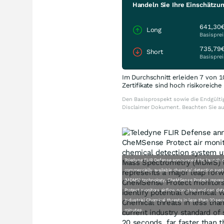
Handeln Sie Ihre Einschätzu
641,30
Long
Basisprei
735,79
Short
Basisprei
Im Durchschnitt erleiden 7 von 1
Zertifikate sind hoch risikoreich
Den Basisprospekt sowie die Endgültig
Disclaimer Dokument. Beachten Sie a
Teledyne FLIR Defense announced the launch of
commercially available chemical detection sys
(MDMS) technology, CheMSense Protect represe
Protect monitors airflow non-stop and can dete
Industrial Chemical threats in less than 20 sec
minutes.
20 seconds, far faster than 