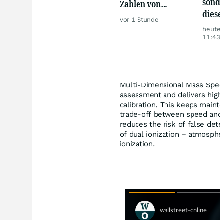
sond
Zahlen von
dies
Telekom, Henkel
vor 1 Stunde
sorg
heut
Ärge
11:43
Multi-Dimensional Mass Spec
assessment and delivers high
calibration. This keeps main
trade-off between speed and
reduces the risk of false de
of dual ionization – atmosph
ionization.