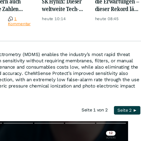
ern auch
SK Hynix: Dieser
die Erwartungen –
e Zahlen
weltweite Tech-
dieser Rekord lässt
en jetzt für
Crash vernichtet
Anleger
e
1
heute 10:14
heute 08:45
r!
Milliarden
aufhorchen
Kommentar
trometry (MDMS) enables the industry’s most rapid threat
 sensitivity without requiring membranes, filters, or manual
tenance and consumables costs low, while also eliminating the
 accuracy. CheMSense Protect’s improved sensitivity also
tection, with an extremely low false-alarm rate through the use
eric pressure chemical ionization and photo electronic impact
Seite 1 von 2
Seite 2 ►
Skip