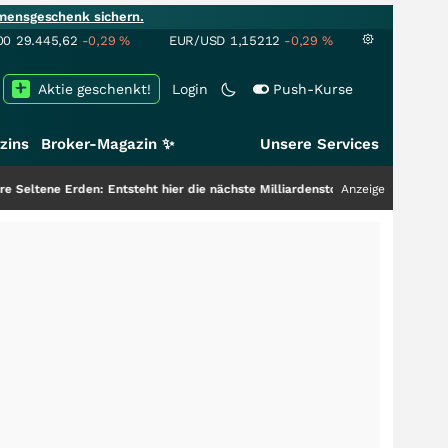
mensgeschenk sichern.
00
29.445,62
-0,29
%
EUR/USD
1,15212
-0,29
%
Aktie geschenkt!
Login
Push-Kurse
zins
Broker-Magazin ✨
Unsere Services
tsteht hier die nächste Milliardenstory?
+++
Anzeige