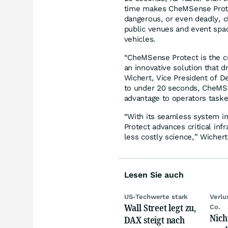
time makes CheMSense Protec
dangerous, or even deadly, c
public venues and event spac
vehicles.
“CheMSense Protect is the cu
an innovative solution that d
Wichert, Vice President of D
to under 20 seconds, CheMSen
advantage to operators taske
“With its seamless system in
Protect advances critical inf
less costly science,” Wicher
Lesen Sie auch
US-Techwerte stark
Verlu
Wall Street legt zu,
Co.
Nich
DAX steigt nach