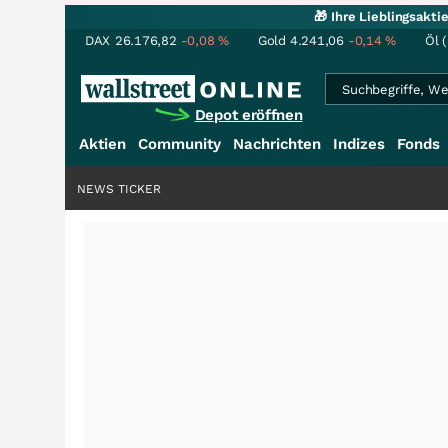
🎁 Ihre Lieblingsakt
DAX
26.176,82
-0,08
%
Gold
4.241,06
-0,14
%
Öl 
Depot eröffnen
Aktien
Community
Nachrichten
Indizes
Fonds
NEWS TICKER