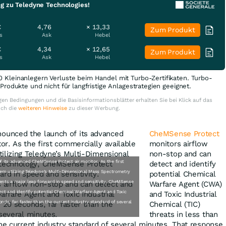
ng zu Teledyne Technologies!
€
4,76
× 13,33
Zum Produkt
s
Ask
Hebel
€
4,34
× 12,65
Zum Produkt
s
Ask
Hebel
0 Kleinanlegern Verluste beim Handel mit Turbo-Zertifikaten. Turbo-
e Produkte und nicht für langfristige Anlagestrategien geeignet.
en Bedingungen und die Basisinformationsblätter erhalten Sie bei Klick auf das
uch die
weiteren Hinweise
zu dieser Werbung.
CheMSense Protect
monitors airflow
non-stop and can
 its advanced CheMSense Protect air monitor. As the first
detect and identify
tem utilizing Teledyne’s Multi-Dimensional Mass Spectrometry
potential Chemical
nts a major leap forward in speed and sensitivity. CheMSense
Warfare Agent (CWA)
ct and identify potential Chemical Warfare Agent and Toxic
and Toxic Industrial
onds, far faster than the current industry standard of several
Chemical (TIC)
threats in less than
the current industry standard of several minutes. That response