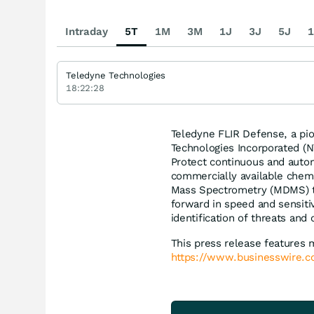
Intraday
5T
1M
3M
1J
3J
5J
1
Teledyne Technologies
18:22:28
Teledyne FLIR Defense, a pion
Technologies Incorporated (
Protect continuous and auton
commercially available chemi
Mass Spectrometry (MDMS) t
forward in speed and sensitiv
identification of threats an
This press release features 
https://www.businesswire