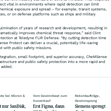
t vital in environments where rapid detection can limit
hemical exposure and spread – for example, transit systems,
es, or on defense platforms such as ships and military
lmination of years of research and development, resulting in
ramatically improves chemical threat response,” said Clint
etection at Teledyne FLIR Defense. “By cutting detection time
se Protect can deliver a crucial, potentially life-saving
d with public safety missions.
tegration, small footprint, and superior accuracy, CheMSense
rastructure and public safety protection into a more rapid and
t added.
ste bei Micron &
Vom Gewinnbeat zum
Rekordaufträge,
Ausverkauf
Gewinnsprung
t nur SanDisk,
Erst Figma, dann
Siemens sprengt