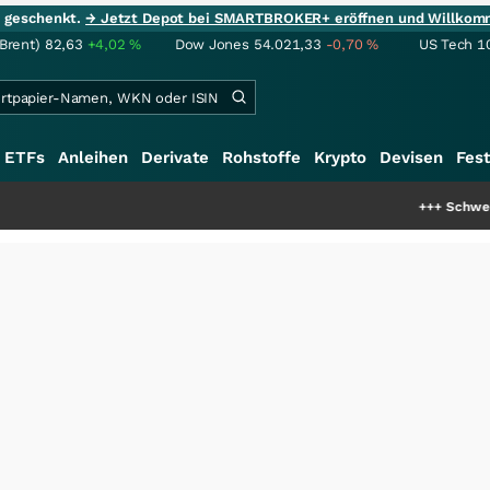
ie geschenkt.
→ Jetzt Depot bei SMARTBROKER+ eröffnen und Willkom
(Brent)
82,63
+4,02
%
Dow Jones
54.021,33
-0,70
%
US Tech 1
ETFs
Anleihen
Derivate
Rohstoffe
Krypto
Devisen
Fest
+++
Schwere Seltene Erden: En