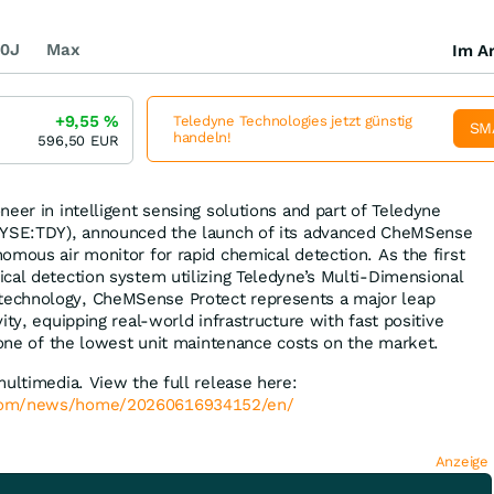
0J
Max
Im Ar
+9,55
%
Teledyne Technologies jetzt günstig
SM
handeln!
596,50
EUR
eer in intelligent sensing solutions and part of Teledyne
NYSE:TDY), announced the launch of its advanced CheMSense
omous air monitor for rapid chemical detection. As the first
cal detection system utilizing Teledyne’s Multi-Dimensional
echnology, CheMSense Protect represents a major leap
ity, equipping real-world infrastructure with fast positive
d one of the lowest unit maintenance costs on the market.
multimedia. View the full release here:
.com/news/home/20260616934152/en/
Anzeige