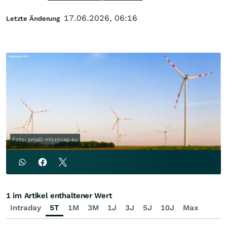
17.06.2026, 06:16
Letzte Änderung
Foto: small-microcap.eu
1 im Artikel enthaltener Wert
Intraday
5T
1M
3M
1J
3J
5J
10J
Max