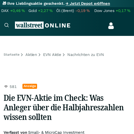
🎁 Ihre Lieblingsaktie geschenkt.
→ Jetzt Depot eröffnen
DAX
+0,46
%
Gold
+2,27
%
Öl (Brent)
-0,19
%
Dow Jones
+0,17
%
Aktien
EVN Aktie
Nachrichten zu EVN
Startseite
Anzeige
581
Die EVN-Aktie im Check: Was
Anleger über die Halbjahreszahlen
wissen sollten
Verfasst von
Small- & MicroCap Investment