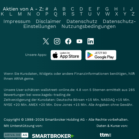
Aktien von A - Z:
#
A
B
C
D
E
F
G
H
I
J
K
L
M
N
O
P
Q
R
S
T
U
V
W
X
Y
Z
Impressum
Disclaimer
Datenschutz
Datenschutz-
Einstellungen
Nutzungsbedingungen
Unsere Apps:
Wenn Sie Kursdaten, Widgets oder andere Finanzinformationen benötigen, hilft
Ihnen
ARIVA
gerne.
Unsere User schätzen wallstreet-online.de: 4.8 von 5 Sternen ermittelt aus 285
Bewertungen bei www.kagels-trading.de
Zeitverzögerung der Kursdaten: Deutsche Börsen +15 Min. NASDAQ +15 Min.
NYSE +20 Min. AMEX +20 Min. Dow Jones +15 Min. Alle Angaben ohne Gewähr.
Copyright © 1998-2026 Smartbroker Holding AG - Alle Rechte vorbehalten.
Mit Unterstützung von:
Daten & Kurse von: