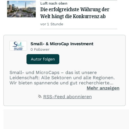
Luft nach oben
Die erfolgreichste Währung der
Welt hängt die Konkurrenz ab
vor 1 Stunde
Small- & MicroCap Investment
0
Follower
Autor folgen
Small- und MicroCaps – das ist unsere
Leidenschaft: Alle Sektoren und alle Regionen.
Wir bieten spannende und gut recherchierte
Einblicke in branchen- und marktbezogene
Mehr anzeigen
Nachrichten. Unsere Journalisten verfügen über
RSS-Feed abonnieren
umfangreiche Erfahrungen in der Branche und
berichten über ihre jeweiligen Sektoren, damit
Sie die neuesten Nachrichten von einigen der
besten Reporter des Landes erhalten.