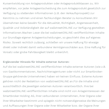
Kursentwicklung von Anlageprodukten oder Anlageproduktklassen zu. Wir
empfehlen, vor jeder Anlageentscheidung die zum Anlageprodukt gesetzlich zur
Verfügung zu stellenden Informationen (z.B. den Verkaufsprospekt) zur
Kenntnis zu nehmen und einen fachkundigen Berater zu konsultieren.Wir
übernehmen keine Gewähr für die Aktualität, Richtigkeit, Angemessenheit,
Qualität und Vollständigkeit der auf wallstreetONLINE zur Verfügung gestellten
Informationen.Machen Leser die bei wallstreetONLINE veröffentlichten Inhalte
zur Grundlage eigener Anlageentscheidungen, so geschieht dies auf eigenes
Risiko. Soweit rechtlich zulässig, schließen wir unsere Haftung für etwaige
direkt oder indirekt damit verbundene Vermögensschäden aus. Eine Haftung für
Vorsatz oder grobe Fahrlässigkeit bleibt unberührt.
Ergänzender Hinweis für Inhalte externer Autoren:
Auf die bei wallstreetONLINE veröffentlichten Inhalte externer Autoren (wie z.B.
von Gastkommentatoren, Nachrichtenagenturen oder nicht zur Smartbroker-
Gruppe gehörende Unternehmen) haben wir keinen Einfluss. Externe Autoren
gehören nicht der Redaktion von wallstreetONLINE an.Für die Inhalte sind
ausschließlich die jeweiligen externen Autoren verantwortlich. Ihre bei
wallstreetONLINE veröffentlichten Inhalte sind nicht von Anlageinteressen der
Smartbroker Holding AG, ihrer verbundenen Unternehmen, ihrer Organe oder
ihrer Mitarbeiter bestimmt und spiegeln nicht notwendigerweise die Meinungen
und Auffassungen ihrer Organe oder ihrer Mitarbeiter bzw. der Organe ihrer