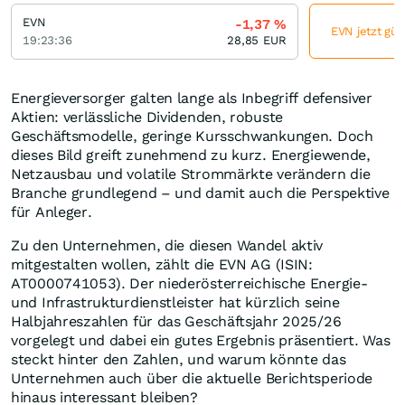
EVN
-1,37
%
EVN jetzt gün
19:23:36
28,85
EUR
Energieversorger galten lange als Inbegriff defensiver
Aktien: verlässliche Dividenden, robuste
Geschäftsmodelle, geringe Kursschwankungen. Doch
dieses Bild greift zunehmend zu kurz. Energiewende,
Netzausbau und volatile Strommärkte verändern die
Branche grundlegend – und damit auch die Perspektive
für Anleger.
Zu den Unternehmen, die diesen Wandel aktiv
mitgestalten wollen, zählt die EVN AG
(ISIN:
AT0000741053). Der niederösterreichische Energie-
und Infrastrukturdienstleister hat kürzlich seine
Halbjahreszahlen für das Geschäftsjahr 2025/26
vorgelegt und dabei ein gutes Ergebnis präsentiert. Was
steckt hinter den Zahlen, und warum könnte das
Unternehmen auch über die aktuelle Berichtsperiode
hinaus interessant bleiben?