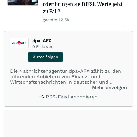
oder bringen sie DIESE Werte jetzt
zu Fall?
gestern 12:58
dpa-AFX
0
Follower
Autor folgen
Die Nachrichtenagentur dpa-AFX zählt zu den
führenden Anbietern von Finanz- und
Wirtschaftsnachrichten in deutscher und
englischer Sprache. Gestützt auf ein
Mehr anzeigen
internationales Agentur-Netzwerk berichtet
RSS-Feed abonnieren
dpa-AFX unabhängig, zuverlässig und schnell
von allen wichtigen Finanzstandorten der Welt.
Die Nutzung der Inhalte in Form eines RSS-
Feeds ist ausschließlich für private und nicht
kommerzielle Internetangebote zulässig. Eine
dauerhafte Archivierung der dpa-AFX-