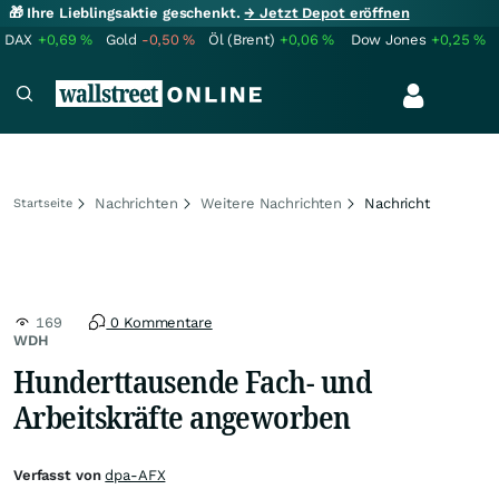
🎁 Ihre Lieblingsaktie geschenkt.
→ Jetzt Depot eröffnen
DAX
+0,69
%
Gold
-0,50
%
Öl (Brent)
+0,06
%
Dow Jones
+0,25
%
Nachrichten
Weitere Nachrichten
Nachricht
Startseite
169
0 Kommentare
WDH
Hunderttausende Fach- und
Arbeitskräfte angeworben
Verfasst von
dpa-AFX