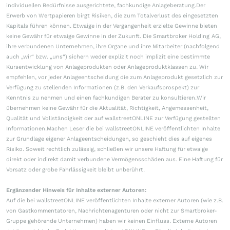
individuellen Bedürfnisse ausgerichtete, fachkundige Anlageberatung.Der
Erwerb von Wertpapieren birgt Risiken, die zum Totalverlust des eingesetzten
Kapitals führen können. Etwaige in der Vergangenheit erzielte Gewinne bieten
keine Gewähr für etwaige Gewinne in der Zukunft. Die Smartbroker Holding AG,
ihre verbundenen Unternehmen, ihre Organe und ihre Mitarbeiter (nachfolgend
auch „wir“ bzw. „uns“) sichern weder explizit noch implizit eine bestimmte
Kursentwicklung von Anlageprodukten oder Anlageproduktklassen zu. Wir
empfehlen, vor jeder Anlageentscheidung die zum Anlageprodukt gesetzlich zur
Verfügung zu stellenden Informationen (z.B. den Verkaufsprospekt) zur
Kenntnis zu nehmen und einen fachkundigen Berater zu konsultieren.Wir
übernehmen keine Gewähr für die Aktualität, Richtigkeit, Angemessenheit,
Qualität und Vollständigkeit der auf wallstreetONLINE zur Verfügung gestellten
Informationen.Machen Leser die bei wallstreetONLINE veröffentlichten Inhalte
zur Grundlage eigener Anlageentscheidungen, so geschieht dies auf eigenes
Risiko. Soweit rechtlich zulässig, schließen wir unsere Haftung für etwaige
direkt oder indirekt damit verbundene Vermögensschäden aus. Eine Haftung für
Vorsatz oder grobe Fahrlässigkeit bleibt unberührt.
Ergänzender Hinweis für Inhalte externer Autoren:
Auf die bei wallstreetONLINE veröffentlichten Inhalte externer Autoren (wie z.B.
von Gastkommentatoren, Nachrichtenagenturen oder nicht zur Smartbroker-
Gruppe gehörende Unternehmen) haben wir keinen Einfluss. Externe Autoren