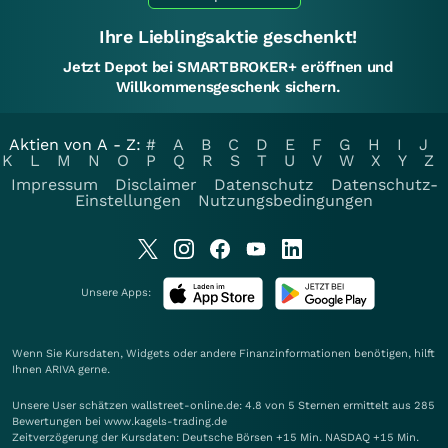
Ihre Lieblingsaktie geschenkt!
Jetzt Depot bei SMARTBROKER+ eröffnen und
Willkommensgeschenk sichern.
Aktien von A - Z:
#
A
B
C
D
E
F
G
H
I
J
K
L
M
N
O
P
Q
R
S
T
U
V
W
X
Y
Z
Impressum
Disclaimer
Datenschutz
Datenschutz-
Einstellungen
Nutzungsbedingungen
Unsere Apps:
Wenn Sie Kursdaten, Widgets oder andere Finanzinformationen benötigen, hilft
Ihnen
ARIVA
gerne.
Unsere User schätzen wallstreet-online.de: 4.8 von 5 Sternen ermittelt aus 285
Bewertungen bei www.kagels-trading.de
Zeitverzögerung der Kursdaten: Deutsche Börsen +15 Min. NASDAQ +15 Min.