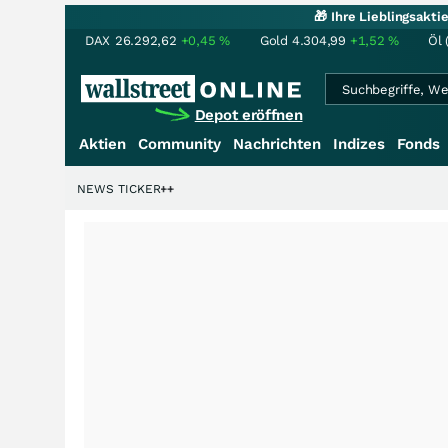
🎁 Ihre Lieblingsakt
DAX
26.292,62
+0,45
%
Gold
4.304,99
+1,52
%
Öl 
Depot eröffnen
Aktien
Community
Nachrichten
Indizes
Fonds
rdenstory?
+++
NEWS TICKER