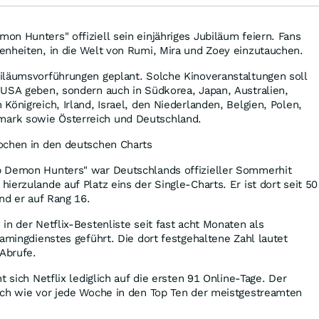
n Hunters" offiziell sein einjähriges Jubiläum feiern. Fans
enheiten, in die Welt von Rumi, Mira und Zoey einzutauchen.
iläumsvorführungen geplant. Solche Kinoveranstaltungen soll
 USA geben, sondern auch in Südkorea, Japan, Australien,
Königreich, Irland, Israel, den Niederlanden, Belgien, Polen,
ark sowie Österreich und Deutschland.
ochen in den deutschen Charts
p Demon Hunters" war Deutschlands offizieller Sommerhit
ierzulande auf Platz eins der Single-Charts. Er ist dort seit 50
nd er auf Rang 16.
in der Netflix-Bestenliste seit fast acht Monaten als
eamingdienstes geführt. Die dort festgehaltene Zahl lautet
 Abrufe.
t sich Netflix lediglich auf die ersten 91 Online-Tage. Der
ach wie vor jede Woche in den Top Ten der meistgestreamten