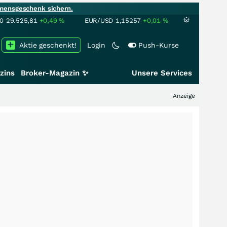
mensgeschenk sichern.
00
29.525,81
+0,49
%
EUR/USD
1,15257
+0,01
%
Aktie geschenkt!
Login
Push-Kurse
zins
Broker-Magazin ✨
Unsere Services
Anzeige