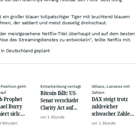
t ein großer blauer tollpatschiger Tiger mit leuchtend blauem
hnen, der sabbert und meist dusselig dreinschaut.
 der meistgesehene Netflix-Titel überhaupt und auf dem besten
ise des Streamingdienstes zu entwickeln", teilte Netflix mit.
in Deutschland geplant
Position geht
Entscheidung vertagt
Allianz, Lanxess mit
Bitcoin fällt: US-
 auf
Zahlen
h-Prophet
DAX steigt trotz
Senat verschiebt
ael Burry
zahlreicher
Clarity Act auf
iert sich:
schwacher Zahlen,
September
vor 1 Stunde
e Wette taugt
Gold und Öl teurer
8 Minuten
vor 1 Stunde
lich gar nichts