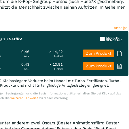
eht um die K-Pop-Girlgroup Huntrix (auch Huntr/X geschrieben).
hützt die Menschheit zwischen seinen Auftritten im Geheimen
Anzeige
g zu Netflix!
0,46
× 14,22
Zum Produkt
s
Ask
Hebel
0,43
× 13,91
Zum Produkt
s
Ask
Hebel
0 Kleinanlegern Verluste beim Handel mit Turbo-Zertifikaten. Turbo-
e Produkte und nicht für langfristige Anlagestrategien geeignet.
en Bedingungen und die Basisinformationsblätter erhalten Sie bei Klick auf das
uch die
weiteren Hinweise
zu dieser Werbung.
unter anderem zwei Oscars (Bester Animationsfilm; Bester
lte bei den Grammys Anfang Februar den Preis "Best Song