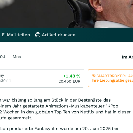
 E-Mail teilen
Artikel drucken
0J
Max
Im Ar
ny
+1,48
%
🎁 SMARTBROKER+ Akt
Ihre Lieblingsaktie ge
:30:11
20,450
EUR
 war bislang so lang am Stück in der Bestenliste des
einem Jahr gestartete Animations-Musikabenteuer "KPop
 Wochen in den globalen Top Ten von Netflix und hat in dieser
rufe gesammelt.
tion produzierte Fantasyfilm wurde am 20. Juni 2025 bei