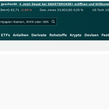
ie geschenkt.
→ Jetzt Depot bei SMARTBROKER+ eröffnen und Willkom
(Brent)
82,71
-0,99
%
Dow Jones
53.903,90
0,00
%
US Tech 1
ETFs
Anleihen
Derivate
Rohstoffe
Krypto
Devisen
Fest