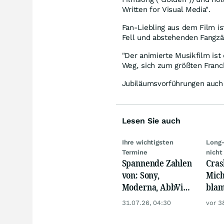
Written for Visual Media".
Fan-Liebling aus dem Film is
Fell und abstehenden Fangzä
"Der animierte Musikfilm ist
Weg, sich zum größten Franch
Jubiläumsvorführungen auch 
Lesen Sie auch
Ihre wichtigsten
Long-
Termine
nicht
Spannende Zahlen
Cras
von: Sony,
Mich
Moderna, AbbVie,
blam
Eaton,
Dies
31.07.26, 04:30
vor 3
ExxonMobil, Linde
wirk
und Puma!