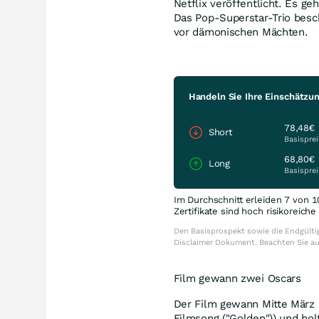
Netflix veröffentlicht. Es g
Das Pop-Superstar-Trio besc
vor dämonischen Mächten.
Handeln Sie Ihre Einschätzun
78,48€
Short
Basisprei
68,80€
Long
Basisprei
Im Durchschnitt erleiden 7 von 1
Zertifikate sind hoch risikoreich
Den Basisprospekt sowie die Endgültig
Disclaimer Dokument. Beachten Sie a
Film gewann zwei Oscars
Der Film gewann Mitte März 
Filmsong ("Golden")) und ho