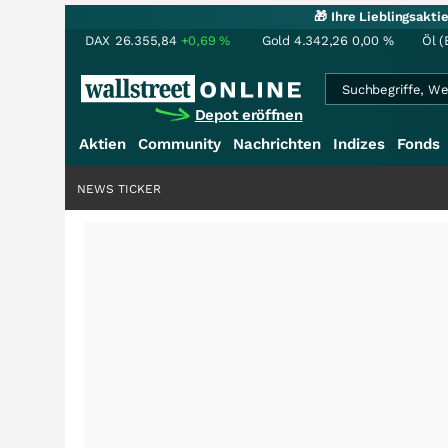
🎁 Ihre Lieblingsakt
DAX
26.355,84
+0,69
%
Gold
4.342,26
0,00
%
Öl (
Depot eröffnen
Aktien
Community
Nachrichten
Indizes
Fonds
NEWS TICKER