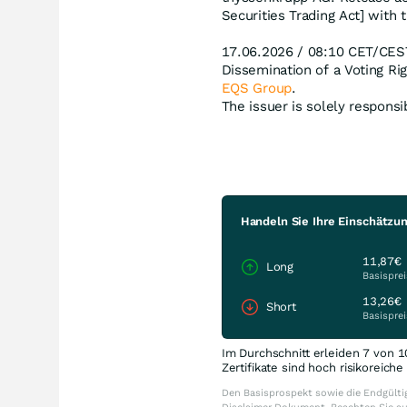
Securities Trading Act] with 
17.06.2026 / 08:10 CET/CES
Dissemination of a Voting R
EQS Group
.
The issuer is solely respons
Handeln Sie Ihre Einschätzu
11,87€
Long
Basisprei
13,26€
Short
Basisprei
Im Durchschnitt erleiden 7 von 1
Zertifikate sind hoch risikoreich
Den Basisprospekt sowie die Endgültig