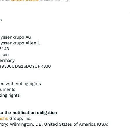
uch die
weiteren Hinweise
zu dieser Werbung.
s
hyssenkrupp AG
hyssenkrupp Allee 1
5143
ssen
ermany
49300UDG16DOYUPR330
es with voting rights
truments
ing rights
o the notification obligation
achs
Group, Inc.
untry: Wilmington, DE, United States of America (USA)