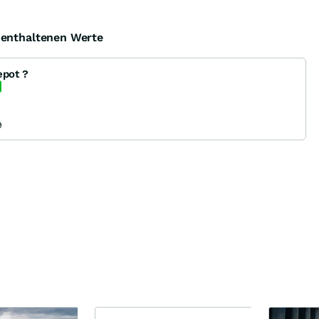
e enthaltenen Werte
epot ?
9