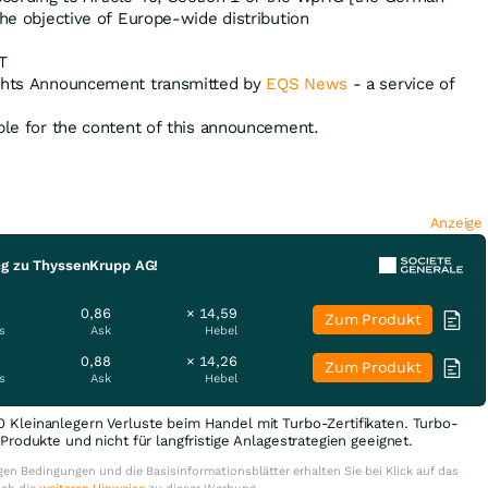
the objective of Europe-wide distribution
T
ights Announcement transmitted by
EQS News
- a service of
ible for the content of this announcement.
Anzeige
ng zu ThyssenKrupp AG!
0,86
× 14,59
Zum Produkt
s
Ask
Hebel
0,88
× 14,26
Zum Produkt
s
Ask
Hebel
0 Kleinanlegern Verluste beim Handel mit Turbo-Zertifikaten. Turbo-
e Produkte und nicht für langfristige Anlagestrategien geeignet.
en Bedingungen und die Basisinformationsblätter erhalten Sie bei Klick auf das