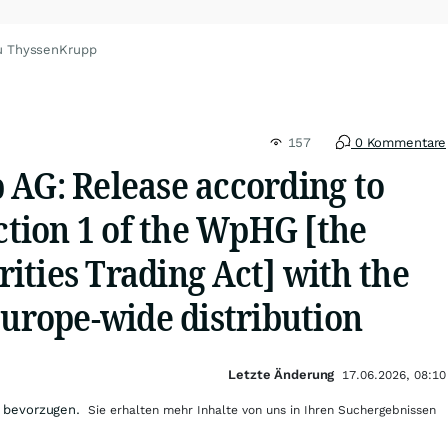
u ThyssenKrupp
157
0 Kommentare
 AG: Release according to
ection 1 of the WpHG [the
ities Trading Act] with the
Europe-wide distribution
Letzte Änderung
17.06.2026, 08:10
 bevorzugen.
Sie erhalten mehr Inhalte von uns in Ihren Suchergebnissen