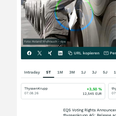
Foto: Roland Weihrauch - dpa
URL kopieren
Per
Intraday
5T
1M
3M
1J
3J
5J
1
ThyssenKrupp
th
+3,50
%
07.08.26
07
12,545
EUR
EQS Voting Rights Announce
thyssenkrupp AG: Release ac