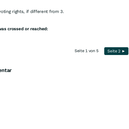
ting rights, if different from 3.
was crossed or reached:
Seite 1 von 5
Seite 2 ►
entar