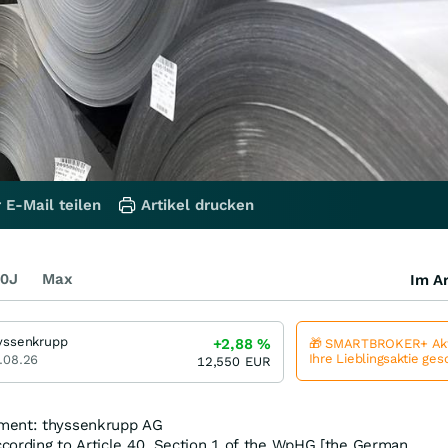
 E-Mail teilen
Artikel drucken
0J
Max
Im Ar
yssenkrupp
+2,88
%
🎁 SMARTBROKER+ Akt
Ihre Lieblingsaktie ge
.08.26
12,550
EUR
ment: thyssenkrupp AG
cording to Article 40, Section 1 of the WpHG [the German