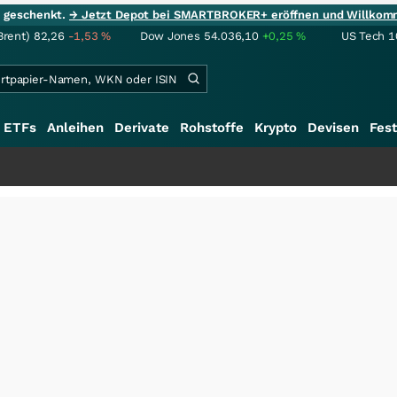
ie geschenkt.
→ Jetzt Depot bei SMARTBROKER+ eröffnen und Willkom
Brent)
82,26
-1,53
%
Dow Jones
54.036,10
+0,25
%
US Tech 1
ETFs
Anleihen
Derivate
Rohstoffe
Krypto
Devisen
Fest
+++
S