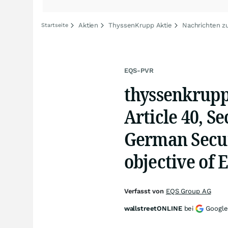
Aktien
ThyssenKrupp Aktie
Nachrichten z
Startseite
EQS-PVR
thyssenkrupp
Article 40, S
German Secur
objective of 
Verfasst von
EQS Group AG
wallstreetONLINE
bei
Google