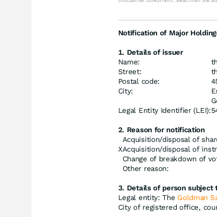
Disclaimer Dokument. Beachten Sie a
Notification of Major Holding
1. Details of issuer
Name:
t
Street:
t
Postal code:
4
City:
E
G
Legal Entity Identifier (LEI):
5
2. Reason for notification
Acquisition/disposal of shar
X
Acquisition/disposal of ins
Change of breakdown of vot
Other reason:
3. Details of person subject t
Legal entity: The
Goldman S
City of registered office, co