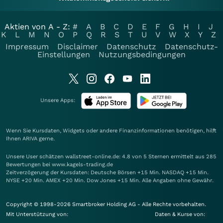
Aktien von A - Z:
#
A
B
C
D
E
F
G
H
I
J
K
L
M
N
O
P
Q
R
S
T
U
V
W
X
Y
Z
Impressum
Disclaimer
Datenschutz
Datenschutz-
Einstellungen
Nutzungsbedingungen
Unsere Apps:
Wenn Sie Kursdaten, Widgets oder andere Finanzinformationen benötigen, hilft
Ihnen
ARIVA
gerne.
Unsere User schätzen wallstreet-online.de: 4.8 von 5 Sternen ermittelt aus 285
Bewertungen bei www.kagels-trading.de
Zeitverzögerung der Kursdaten: Deutsche Börsen +15 Min. NASDAQ +15 Min.
NYSE +20 Min. AMEX +20 Min. Dow Jones +15 Min. Alle Angaben ohne Gewähr.
Copyright © 1998-2026 Smartbroker Holding AG - Alle Rechte vorbehalten.
Mit Unterstützung von:
Daten & Kurse von: