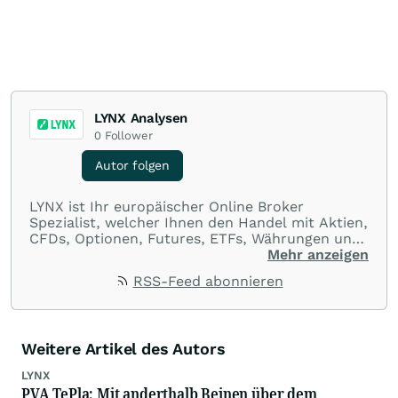
LYNX Analysen
0
Follower
Autor folgen
LYNX ist Ihr europäischer Online Broker
Spezialist, welcher Ihnen den Handel mit Aktien,
CFDs, Optionen, Futures, ETFs, Währungen und
Optionsscheinen aus einer Handelsplattform
Mehr anzeigen
ermöglicht. Über LYNX handeln Sie an über 100
RSS-Feed abonnieren
Börsenplätzen in 20 Ländern und das zu
ausnahmslos günstigen Konditionen.
Weitere Artikel des Autors
LYNX
PVA TePla: Mit anderthalb Beinen über dem