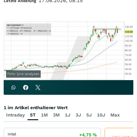
17.06.2026, 08:15
Letzte Änderung
Foto: lynx-analysen
1 im Artikel enthaltener Wert
Intraday
5T
1M
3M
1J
3J
5J
10J
Max
Intel
+4,75
%