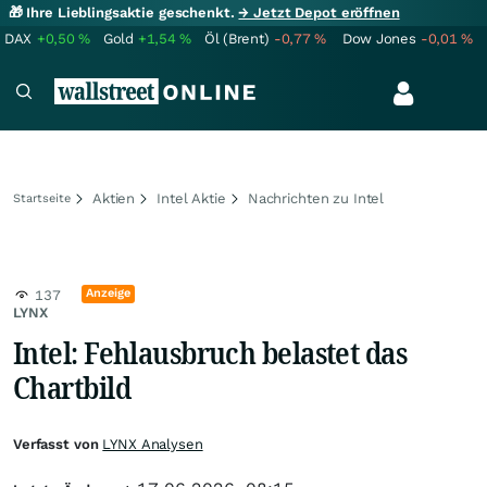
🎁 Ihre Lieblingsaktie geschenkt.
→ Jetzt Depot eröffnen
DAX
+0,50
%
Gold
+1,54
%
Öl (Brent)
-0,77
%
Dow Jones
-0,01
%
Aktien
Intel Aktie
Nachrichten zu Intel
Startseite
Anzeige
137
LYNX
Intel: Fehlausbruch belastet das
Chartbild
Verfasst von
LYNX Analysen