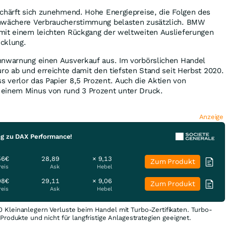
schärft sich zunehmend. Hohe Energiepreise, die Folgen des
chwächere Verbraucherstimmung belasten zusätzlich. BMW
mit einem leichten Rückgang der weltweiten Auslieferungen
icklung.
nnwarnung einen Ausverkauf aus. Im vorbörslichen Handel
uro ab und erreichte damit den tiefsten Stand seit Herbst 2020.
 verlor das Papier 8,5 Prozent. Auch die Aktien von
einem Minus von rund 3 Prozent unter Druck.
Anzeige
ng zu DAX Performance!
56€
28,89
× 9,13
Zum Produkt
reis
Ask
Hebel
08€
29,11
× 9,06
Zum Produkt
reis
Ask
Hebel
0 Kleinanlegern Verluste beim Handel mit Turbo-Zertifikaten. Turbo-
e Produkte und nicht für langfristige Anlagestrategien geeignet.