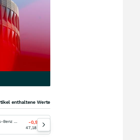
tikel enthaltene Werte
Mercedes-Benz Group
Volkswagen (VW) Vz
-0,95
%
-0,71
%
07.08.26
47,18
EUR
76,42
EUR