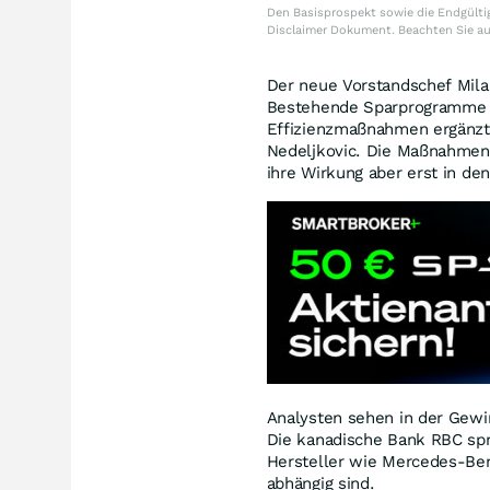
Den Basisprospekt sowie die Endgültig
Disclaimer Dokument. Beachten Sie a
Der neue Vorstandschef Mil
Bestehende Sparprogramme w
Effizienzmaßnahmen ergänzt.
Nedeljkovic. Die Maßnahmen 
ihre Wirkung aber erst in d
Analysten sehen in der Gew
Die kanadische Bank RBC spr
Hersteller wie Mercedes-B
abhängig sind.