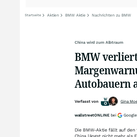
Aktien
BMW Aktie
Nachrichten zu BMW
Startseite
China wird zum Albtraum
BMW verliert
Margenwarnung
Autobauern 
Verfasst von
Gina Mo
wallstreetONLINE
bei
Google
Die BMW-Aktie fällt auf den 
China längst nicht mehr als 