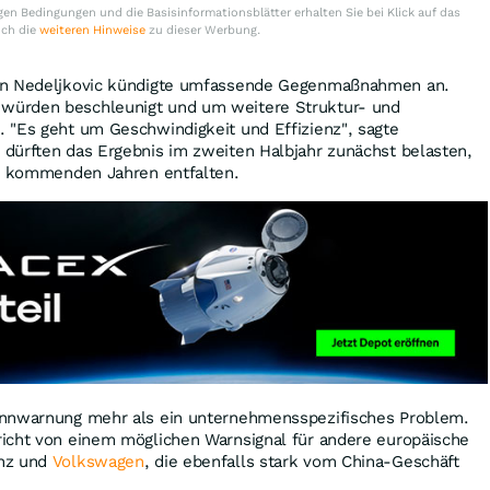
en Bedingungen und die Basisinformationsblätter erhalten Sie bei Klick auf das
uch die
weiteren Hinweise
zu dieser Werbung.
an Nedeljkovic kündigte umfassende Gegenmaßnahmen an.
ürden beschleunigt und um weitere Struktur- und
 "Es geht um Geschwindigkeit und Effizienz", sagte
dürften das Ergebnis im zweiten Halbjahr zunächst belasten,
en kommenden Jahren entfalten.
innwarnung mehr als ein unternehmensspezifisches Problem.
icht von einem möglichen Warnsignal für andere europäische
enz und
Volkswagen
, die ebenfalls stark vom China-Geschäft