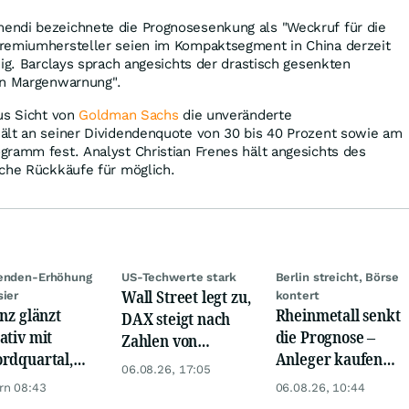
ndi bezeichnete die Prognosesenkung als "Weckruf für die
remiumhersteller seien im Kompaktsegment in China derzeit
hig. Barclays sprach angesichts der drastisch gesenkten
en Margenwarnung".
us Sicht von
Goldman Sachs
die unveränderte
ält an seiner Dividendenquote von 30 bis 40 Prozent sowie am
ramm fest. Analyst Christian Frenes hält angesichts des
iche Rückkäufe für möglich.
denden-Erhöhung
US-Techwerte stark
Berlin streicht, Börse
Wall Street legt zu,
sier
kontert
anz glänzt
Rheinmetall senkt
DAX steigt nach
ativ mit
die Prognose –
Zahlen von
rdquartal,
Anleger kaufen
Telekom, Henkel
06.08.26, 17:05
 KI-Kosten
den Schock weg
rn 08:43
06.08.26, 10:44
pfen Gewinn