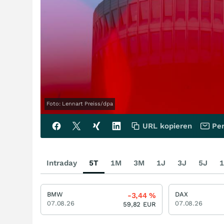
Foto: Lennart Preiss/dpa
URL kopieren
Per
Intraday
5T
1M
3M
1J
3J
5J
1
BMW
DAX
-3,44
%
07.08.26
07.08.26
59,82
EUR