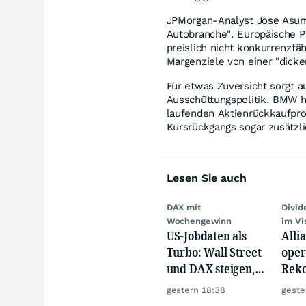
JPMorgan-Analyst Jose Asume
Autobranche". Europäische P
preislich nicht konkurrenzfä
Margenziele von einer "dick
Für etwas Zuversicht sorgt a
Ausschüttungspolitik. BMW h
laufenden Aktienrückkaufprog
Kursrückgangs sogar zusätzl
Lesen Sie auch
DAX mit
Divi
Wochengewinn
im Vi
US-Jobdaten als
Alli
Turbo: Wall Street
oper
und DAX steigen,
Reko
Gold glänzt
doch
gestern 18:38
geste
däm