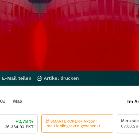
 E-Mail teilen
Artikel drucken
0J
Max
Im Ar
+2,78
%
🎁 SMARTBROKER+ Aktion!
Ihre Lieblingsaktie geschenkt
07.08.26
26.364,00
PKT