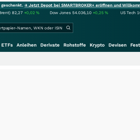
ie geschenkt.
→ Jetzt Depot bei SMARTBROKER+ eröffnen und Willkom
Brent)
82,27
+0,02
%
Dow Jones
54.036,10
+0,25
%
US Tech 1
ETFs
Anleihen
Derivate
Rohstoffe
Krypto
Devisen
Fest
+++
Saga