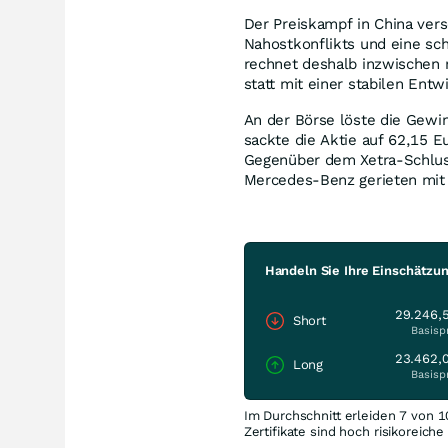
Der Preiskampf in China ver
Nahostkonflikts und eine s
rechnet deshalb inzwischen 
statt mit einer stabilen Entw
An der Börse löste die Gewi
sackte die Aktie auf 62,15 E
Gegenüber dem Xetra-Schluss
Mercedes-Benz gerieten mit 
Handeln Sie Ihre Einschätzu
29.246,
Short
Basisp
23.462,
Long
Basisp
Im Durchschnitt erleiden 7 von 1
Zertifikate sind hoch risikoreich