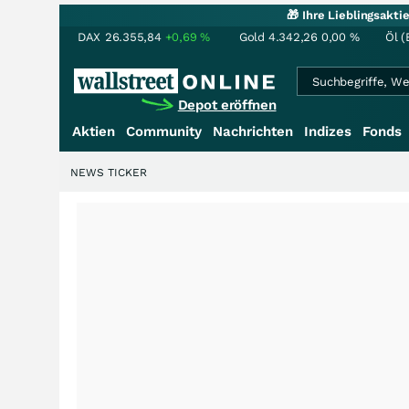
🎁 Ihre Lieblingsakt
DAX
26.355,84
+0,69
%
Gold
4.342,26
0,00
%
Öl (
Depot eröffnen
Aktien
Community
Nachrichten
Indizes
Fonds
NEWS TICKER