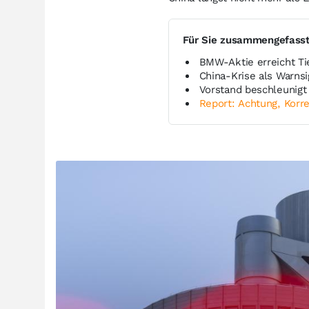
Für Sie zusammengefass
BMW-Aktie erreicht Ti
China-Krise als Warns
Vorstand beschleunig
Report: Achtung, Korre