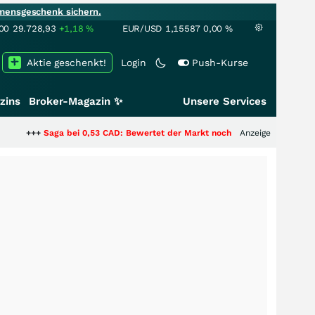
mensgeschenk sichern.
00
29.728,93
+1,18
%
EUR/USD
1,15587
0,00
%
Aktie geschenkt!
Login
Push-Kurse
zins
Broker-Magazin ✨
Unsere Services
 bei 0,53 CAD: Bewertet der Markt noch immer nur die Hälfte der Story?
Anzeige
+